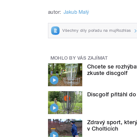
autor:
Jakub Malý
Všechny díly pořadu na mujRozhlas
MOHLO BY VÁS ZAJÍMAT
Chcete se rozhýbat
zkuste discgolf
Discgolf přitáhl d
Zdravý sport, kter
v Cholticích