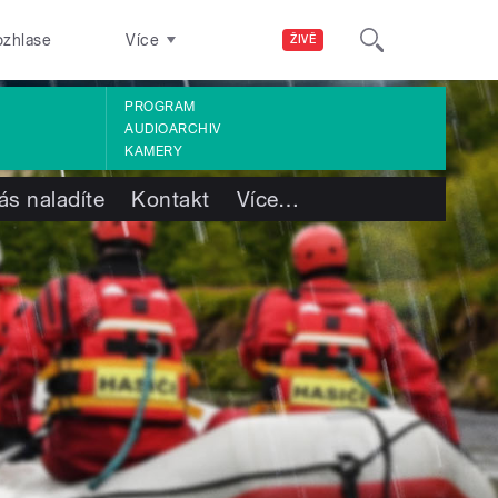
ozhlase
Více
ŽIVĚ
PROGRAM
AUDIOARCHIV
KAMERY
ás naladíte
Kontakt
Více
…