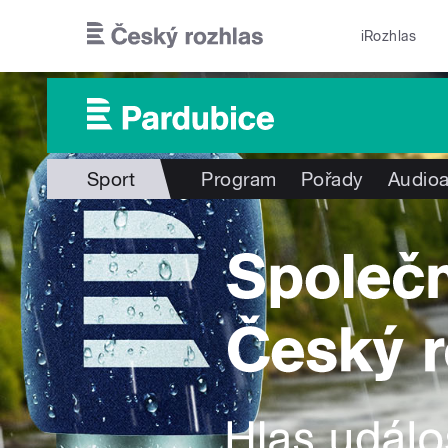
Přejít k hlavnímu obsahu
iRozhlas
Sport
Program
Pořady
Audioa