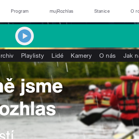
Program
mujRozhlas
Stanice
O r
rchiv
Playlisty
Lidé
Kamery
O nás
Jak n