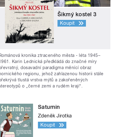
Šikmý kostel 3
Koupit
Románová kronika ztraceného města - léta 1945–
1961. Karin Lednická předkládá do značné míry
převratný, dosavadní paradigma měnící obraz
hornického regionu, jehož zahlazenou historii stále
překrývá tlustá vrstva mýtů a zakořeněných
stereotypů o „černé zemi a rudém kraji“.
Saturnin
Zdeněk Jirotka
Koupit