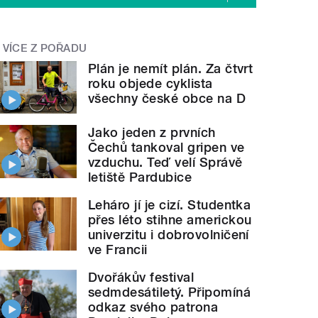
VÍCE Z POŘADU
Plán je nemít plán. Za čtvrt
roku objede cyklista
všechny české obce na D
Jako jeden z prvních
Čechů tankoval gripen ve
vzduchu. Teď velí Správě
letiště Pardubice
Leháro jí je cizí. Studentka
přes léto stihne americkou
univerzitu i dobrovolničení
ve Francii
Dvořákův festival
sedmdesátiletý. Připomíná
odkaz svého patrona