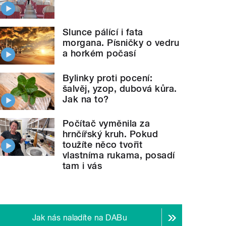
Slunce pálící i fata
morgana. Písničky o vedru
a horkém počasí
Bylinky proti pocení:
šalvěj, yzop, dubová kůra.
Jak na to?
Počítač vyměnila za
hrnčířský kruh. Pokud
toužíte něco tvořit
vlastníma rukama, posadí
tam i vás
Jak nás naladíte na DABu