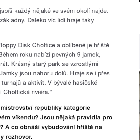
jspíš každý nějaké ve svém okolí najde.
ákladny. Daleko víc lidí hraje taky
oppy Disk Choltice a oblíbené je hřiště
Během roku nabízí pevných 9 jamek,
hrát. Krásný starý park se vzrostlými
 Jamky jsou nahoru dolů. Hraje se i přes
urnajů a aktivit. V bývalé hasičské
 Choltická riviéra.“
mistrovství republiky kategorie
ém víkendu? Jsou nějaká pravidla pro
? A co obnáší vybudování hřiště na
lý rozhovor.