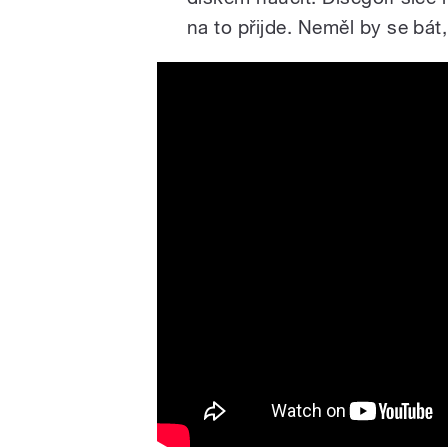
na to přijde. Neměl by se bát,
Discgolfové hřiště Choltic