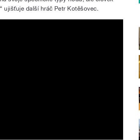
“ ujišťuje další hráč Petr Kotěšovec.
e