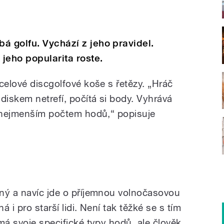
á golfu. Vychází z jeho pravidel.
jeho popularita roste.
celové discgolfové koše s řetězy. „Hráč
diskem netrefí, počítá si body. Vyhrává
s nejmenším počtem hodů,“ popisuje
.
ný a navíc jde o příjemnou volnočasovou
á i pro starší lidi. Není tak těžké se s tím
má svoje specifické typy hodů, ale člověk