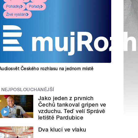
Pohádky
Pořady
Živé vysílání
Audiosvět Českého rozhlasu na jednom místě
NEJPOSLOUCHANĚJŠÍ
Jako jeden z prvních
Čechů tankoval gripen ve
vzduchu. Teď velí Správě
letiště Pardubice
Dva kluci ve vlaku