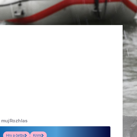
mujRozhlas
Hry a četby
Krimi