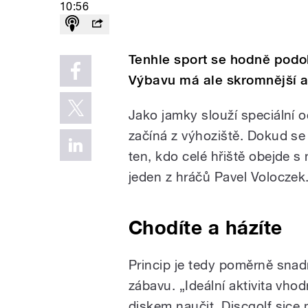
10:56
Tenhle sport se hodně podob
Výbavu má ale skromnější a 
Jako jamky slouží speciální o
začíná z výhoziště. Dokud se 
ten, kdo celé hřiště obejde 
jeden z hráčů Pavel Voloczek
Chodíte a házíte
Princip je tedy poměrně snad
zábavu. „Ideální aktivita vhodn
diskem naučit. Discgolf sice 