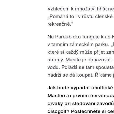
Vzhledem k množství hřišť ne
„Pomáhá to i v růstu členské z
rekreačně.“
Na Pardubicku funguje klub Fl
v tamním zámeckém parku. „
které si každý může přijet za
stromy. Musíte je obhazovat.
vodu. Pořádá se tam spousta t
nádrži se dá koupat. Říkáme jí
Jak bude vypadat choltické 
Masters o prvním červencov
diváky při sledování závodů
discgolf? Poslechněte si ce