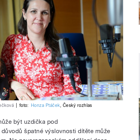
Fečková
|
foto:
Honza Ptáček
,
Český rozhlas
může být uzdička pod
 důvodů špatné výslovnosti dítěte může