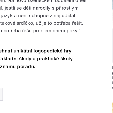
kem. Na novorozeneckém oddělení dnes
, jestli se děti narodily s přirostlým
 jazyk a není schopné z něj udělat
takové srdíčko, už je to potřeba řešit.
to potřeba řešit problém chirurgicky,“
ehnat unikátní logopedické hry
kladní školy a praktické školy
záznamu pořadu.