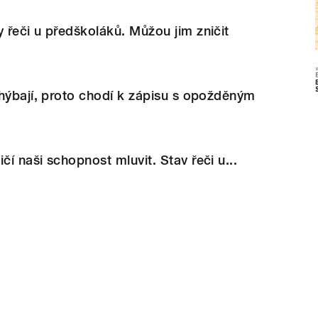
řeči u předškoláků. Můžou jim zničit
hýbají, proto chodí k zápisu s opožděným
í naši schopnost mluvit. Stav řeči u...