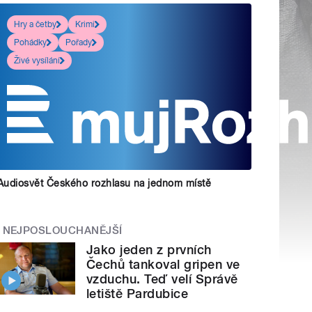
Hry a četby
Krimi
Pohádky
Pořady
Živé vysílání
Audiosvět Českého rozhlasu na jednom místě
NEJPOSLOUCHANĚJŠÍ
Jako jeden z prvních
Čechů tankoval gripen ve
vzduchu. Teď velí Správě
letiště Pardubice