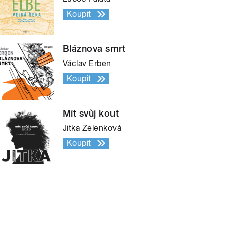
Koupit
Bláznova smrt
Václav Erben
Koupit
Mít svůj kout
Jitka Zelenková
Koupit