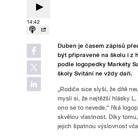
14:42
Duben je časem zápisů před
být připravené na školu i z 
podle logopedky Markéty Sa
školy Svítání ne vždy daří.
„Rodiče sice slyší, že dítě n
myslí si, že nejtěžší hlásky L
ono se to nevede,“ říká logo
skvělou vlastnost. Díky tomu,
jejich špatnou výslovnost vča