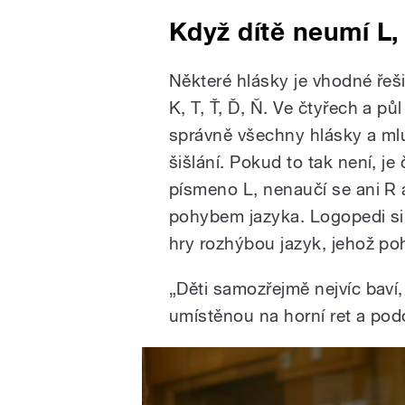
Když dítě neumí L,
Některé hlásky je vhodné řeši
K, T, Ť, Ď, Ň. Ve čtyřech a pů
správně všechny hlásky a mluv
šišlání. Pokud to tak není, j
písmeno L, nenaučí se ani R 
pohybem jazyka. Logopedi si
hry rozhýbou jazyk, jehož po
„Děti samozřejmě nejvíc baví
umístěnou na horní ret a po