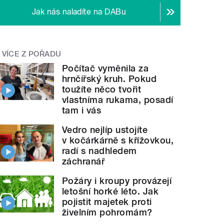
Jak nás naladíte na DABu
VÍCE Z POŘADU
Počítač vyměnila za
hrnčířský kruh. Pokud
toužíte něco tvořit
vlastníma rukama, posadí
tam i vás
Vedro nejlíp ustojíte
v kočárkárně s křížovkou,
radí s nadhledem
záchranář
Požáry i kroupy provázejí
letošní horké léto. Jak
pojistit majetek proti
živelním pohromám?