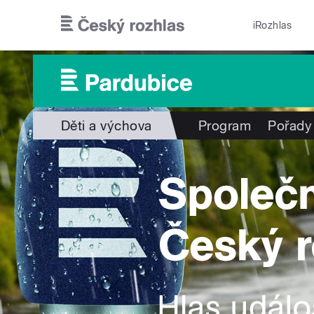
Přejít k hlavnímu obsahu
iRozhlas
Děti a výchova
Program
Pořady