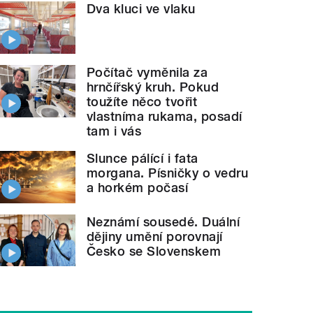
Dva kluci ve vlaku
Počítač vyměnila za
hrnčířský kruh. Pokud
toužíte něco tvořit
vlastníma rukama, posadí
tam i vás
Slunce pálící i fata
morgana. Písničky o vedru
a horkém počasí
Neznámí sousedé. Duální
dějiny umění porovnají
Česko se Slovenskem