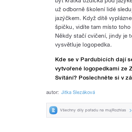
být krátká uzdička pod jazy
už odborně školení lidé sledují
jazýčkem. Když dítě vyplázne
špičku, vidíte tam místo toho 
Někdy stačí cvičení, jindy je 
vysvětluje logopedka.
Kde se v Pardubicích dají s
vytvořené logopedkami ze Zá
Svítání? Poslechněte si v 
autor:
Jitka Slezáková
Všechny díly pořadu na mujRozhlas