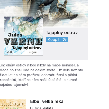
Tajuplný ostrov
Koupit
Lincolnův ostrov nikdo nikdy na mapě nenašel, a
přece ho znají lidé na celém světě. Už déle než sto
třicet let na něm prožívají dobrodružství s pěticí
trosečníků, kteří na něm našli útočiště, a hlavně
nejedno tajemství.
Elbe, velká řeka
Luboš Palata