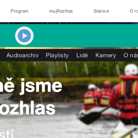
Program
mujRozhlas
Stanice
O r
Audioarchiv
Playlisty
Lidé
Kamery
O ná