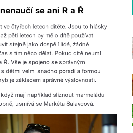
 nenaučí se ani R a Ř
t ve čtyřech letech dítěte. Jsou to hlásky
l až pěti letech by mělo dítě používat
it stejně jako dospělí lidé, žádné
e čas s tím něco dělat. Pokud dítě neumí
a Ř. Vše je spojeno se správným
 s dětmi velmi snadno poradí a formou
hyb je základem správné výslovnosti.
, když mají například slíznout marmeládu
dobně, usmívá se Markéta Salavcová.