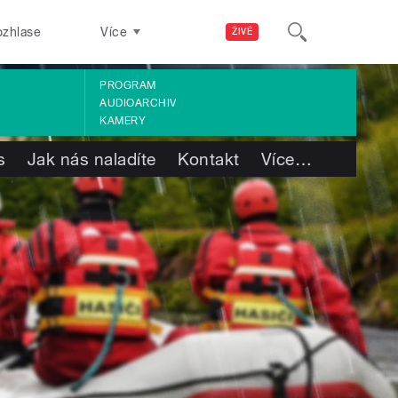
ozhlase
Více
ŽIVĚ
PROGRAM
AUDIOARCHIV
KAMERY
s
Jak nás naladíte
Kontakt
Více
…