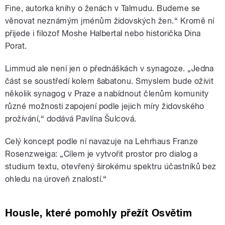
Fine, autorka knihy o ženách v Talmudu. Budeme se
věnovat neznámým jménům židovských žen.“ Kromě ní
přijede i filozof Moshe Halbertal nebo historička Dina
Porat.
Limmud ale není jen o přednáškách v synagoze. „Jedna
část se soustředí kolem šabatonu. Smyslem bude oživit
několik synagog v Praze a nabídnout členům komunity
různé možnosti zapojení podle jejich míry židovského
prožívání,“ dodává Pavlína Šulcová.
Celý koncept podle ní navazuje na Lehrhaus Franze
Rosenzweiga: „Cílem je vytvořit prostor pro dialog a
studium textu, otevřený širokému spektru účastníků bez
ohledu na úroveň znalostí.“
Housle, které pomohly přežít Osvětim