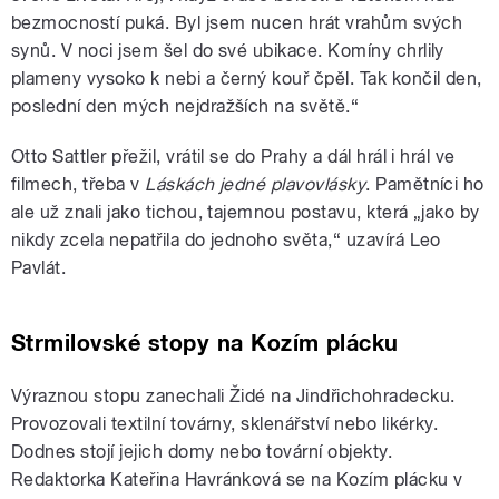
bezmocností puká. Byl jsem nucen hrát vrahům svých
synů. V noci jsem šel do své ubikace. Komíny chrlily
plameny vysoko k nebi a černý kouř čpěl. Tak končil den,
poslední den mých nejdražších na světě.“
Otto Sattler přežil, vrátil se do Prahy a dál hrál i hrál ve
filmech, třeba v
Láskách jedné plavovlásky
. Pamětníci ho
ale už znali jako tichou, tajemnou postavu, která „jako by
nikdy zcela nepatřila do jednoho světa,“ uzavírá Leo
Pavlát.
Strmilovské stopy na Kozím plácku
Výraznou stopu zanechali Židé na Jindřichohradecku.
Provozovali textilní továrny, sklenářství nebo likérky.
Dodnes stojí jejich domy nebo tovární objekty.
Redaktorka Kateřina Havránková se na Kozím plácku v