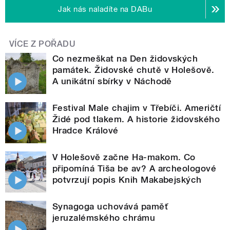
Jak nás naladíte na DABu
VÍCE Z POŘADU
Co nezmeškat na Den židovských
památek. Židovské chutě v Holešově.
A unikátní sbírky v Náchodě
Festival Male chajim v Třebíči. Američtí
Židé pod tlakem. A historie židovského
Hradce Králové
V Holešově začne Ha-makom. Co
připomíná Tiša be av? A archeologové
potvrzují popis Knih Makabejských
Synagoga uchovává paměť
jeruzalémského chrámu