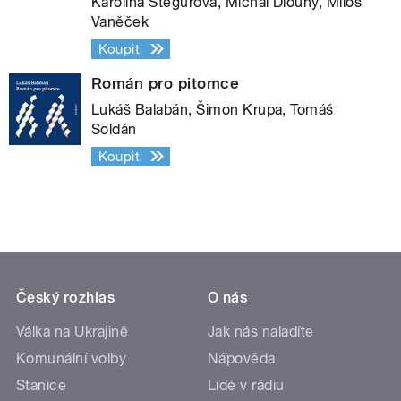
Karolína Stegurová, Michal Dlouhý, Miloš
Vaněček
Koupit
Román pro pitomce
Lukáš Balabán, Šimon Krupa, Tomáš
Soldán
Koupit
Český rozhlas
O nás
Válka na Ukrajině
Jak nás naladíte
Komunální volby
Nápověda
Stanice
Lidé v rádiu