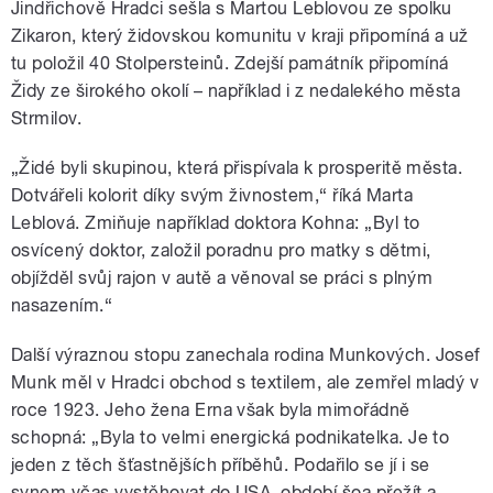
Jindřichově Hradci sešla s Martou Leblovou ze spolku
Zikaron, který židovskou komunitu v kraji připomíná a už
tu položil 40 Stolpersteinů. Zdejší památník připomíná
Židy ze širokého okolí – například i z nedalekého města
Strmilov.
„Židé byli skupinou, která přispívala k prosperitě města.
Dotvářeli kolorit díky svým živnostem,“ říká Marta
Leblová. Zmiňuje například doktora Kohna: „Byl to
osvícený doktor, založil poradnu pro matky s dětmi,
objížděl svůj rajon v autě a věnoval se práci s plným
nasazením.“
Další výraznou stopu zanechala rodina Munkových. Josef
Munk měl v Hradci obchod s textilem, ale zemřel mladý v
roce 1923. Jeho žena Erna však byla mimořádně
schopná: „Byla to velmi energická podnikatelka. Je to
jeden z těch šťastnějších příběhů. Podařilo se jí i se
synem včas vystěhovat do USA, období šoa přežít a