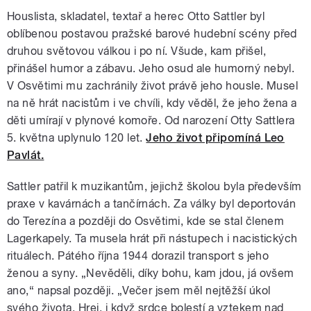
Houslista, skladatel, textař a herec Otto Sattler byl
oblíbenou postavou pražské barové hudební scény před
druhou světovou válkou i po ní. Všude, kam přišel,
přinášel humor a zábavu. Jeho osud ale humorný nebyl.
V Osvětimi mu zachránily život právě jeho housle. Musel
na ně hrát nacistům i ve chvíli, kdy věděl, že jeho žena a
děti umírají v plynové komoře. Od narození Otty Sattlera
5. května uplynulo 120 let.
Jeho život připomíná Leo
Pavlát.
Sattler patřil k muzikantům, jejichž školou byla především
praxe v kavárnách a tančírnách. Za války byl deportován
do Terezína a později do Osvětimi, kde se stal členem
Lagerkapely. Ta musela hrát při nástupech i nacistických
rituálech. Pátého října 1944 dorazil transport s jeho
ženou a syny. „Nevěděli, díky bohu, kam jdou, já ovšem
ano,“ napsal později. „Večer jsem měl nejtěžší úkol
svého života. Hrej, i když srdce bolestí a vztekem nad