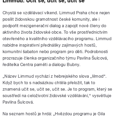
Limmud: Učit se, učit se, učit se
Chystá se vzdělávací víkend. Limmud Praha chce nejen
posílit židovskou gramotnost české komunity, ale i
podpořit mezigenerační dialog a zapojit nové členy do
aktivního života židovské obce. To vše prostřednictvím
otevřeného a kvalitního vzdělávacího programu. Limmud
nabídne inspirativní přednášky zajímavých hostů,
komunitní šabaton nebo program pro děti. Podrobnosti
prozrazuje členka organizačního týmu Pavlína Šulcová,
ředitelka Centra paměti a dialogu Bubny.
„Název Limmud vychází z hebrejského slova „lilmod“.
Když bych to s nadsázkou chtěla přeložit, tak to
znamená učit se, učit se, učit se. Je to program, který se
soustředí na celoživotní židovské vzdělávání,“ vysvětluje
Pavlína Šulcová.
Na seznam hostů je hrdá: „Hvězdou programu je Gila