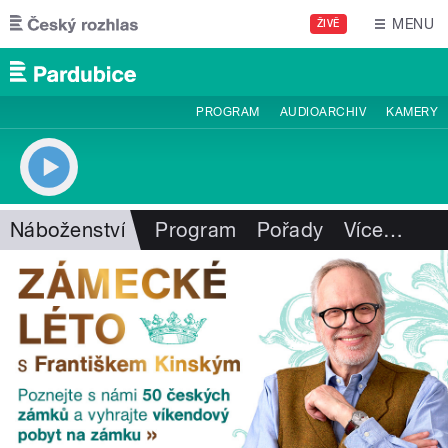
Přejít k hlavnímu obsahu
MENU
ŽIVĚ
PROGRAM
AUDIOARCHIV
KAMERY
Náboženství
Program
Pořady
Více
…