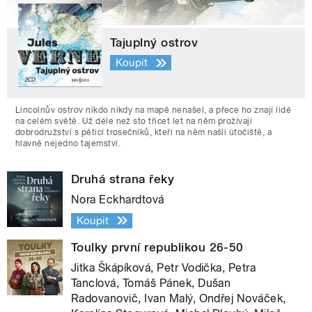
Tajuplný ostrov
Koupit
Lincolnův ostrov nikdo nikdy na mapě nenašel, a přece ho znají lidé
na celém světě. Už déle než sto třicet let na něm prožívají
dobrodružství s pěticí trosečníků, kteří na něm našli útočiště, a
hlavně nejedno tajemství.
Druhá strana řeky
Nora Eckhardtová
Koupit
Toulky první republikou 26-50
Jitka Škápíková, Petr Vodička, Petra
Tanclová, Tomáš Pánek, Dušan
Radovanovič, Ivan Malý, Ondřej Nováček,