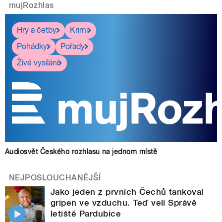
mujRozhlas
Hry a četby
Krimi
Pohádky
Pořady
Živé vysílání
Audiosvět Českého rozhlasu na jednom místě
NEJPOSLOUCHANĚJŠÍ
Jako jeden z prvních Čechů tankoval
gripen ve vzduchu. Teď velí Správě
letiště Pardubice