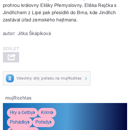
prohrou královny Elišky Přemyslovny. Eliška Rejčka s
Jindřichem z Lipé pak přesídlili do Brna, kde Jindřich
zastával úřad zemského hejtmana.
autor:
Jitka Škápíková
Všechny díly pořadu na mujRozhlas
mujRozhlas
Hry a četby
Krimi
Pohádky
Pořady