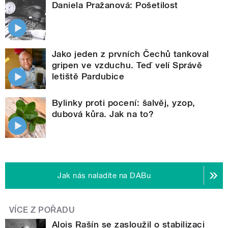
Daniela Pražanová: Pošetilost
Jako jeden z prvních Čechů tankoval
gripen ve vzduchu. Teď velí Správě
letiště Pardubice
Bylinky proti pocení: šalvěj, yzop,
dubová kůra. Jak na to?
Jak nás naladíte na DABu
VÍCE Z POŘADU
Alois Rašín se zasloužil o stabilizaci