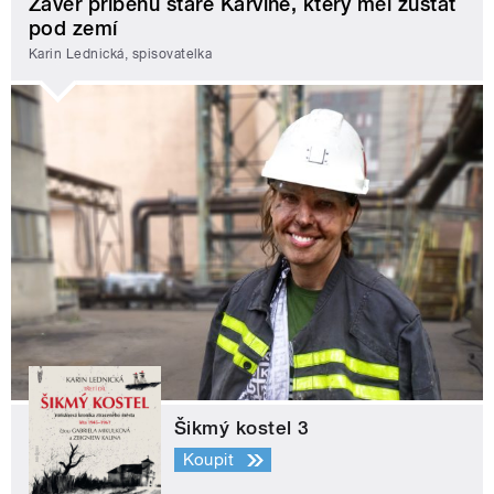
Závěr příběhu staré Karviné, který měl zůstat
pod zemí
Karin Lednická, spisovatelka
Šikmý kostel 3
Koupit