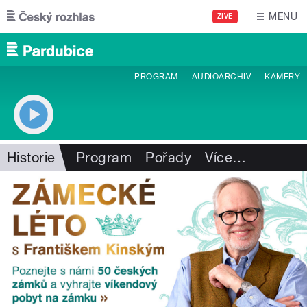
Přejít k hlavnímu obsahu
MENU
ŽIVĚ
PROGRAM
AUDIOARCHIV
KAMERY
Historie
Program
Pořady
Více
…