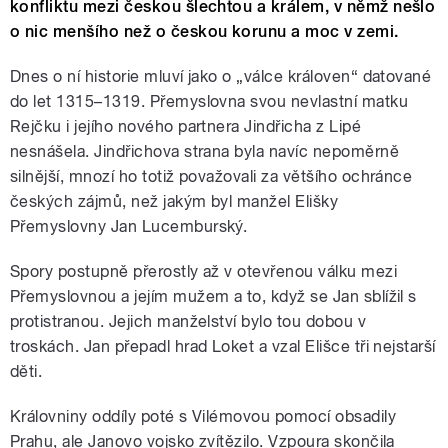
konfliktu mezi českou šlechtou a králem, v němž nešlo
o nic menšího než o českou korunu a moc v zemi.
Dnes o ní historie mluví jako o „válce královen“ datované
do let 1315–1319. Přemyslovna svou nevlastní matku
Rejčku i jejího nového partnera Jindřicha z Lipé
nesnášela. Jindřichova strana byla navíc nepoměrně
silnější, mnozí ho totiž považovali za většího ochránce
českých zájmů, než jakým byl manžel Elišky
Přemyslovny Jan Lucemburský.
Spory postupně přerostly až v otevřenou válku mezi
Přemyslovnou a jejím mužem a to, když se Jan sblížil s
protistranou. Jejich manželství bylo tou dobou v
troskách. Jan přepadl hrad Loket a vzal Elišce tři nejstarší
děti.
Královniny oddíly poté s Vilémovou pomocí obsadily
Prahu, ale Janovo vojsko zvítězilo. Vzpoura skončila