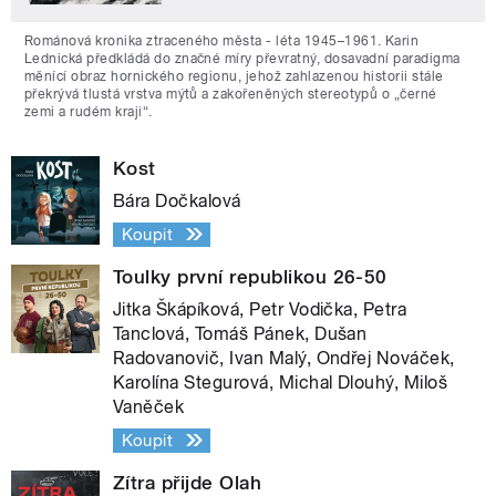
Románová kronika ztraceného města - léta 1945–1961. Karin
Lednická předkládá do značné míry převratný, dosavadní paradigma
měnící obraz hornického regionu, jehož zahlazenou historii stále
překrývá tlustá vrstva mýtů a zakořeněných stereotypů o „černé
zemi a rudém kraji“.
Kost
Bára Dočkalová
Koupit
Toulky první republikou 26-50
Jitka Škápíková, Petr Vodička, Petra
Tanclová, Tomáš Pánek, Dušan
Radovanovič, Ivan Malý, Ondřej Nováček,
Karolína Stegurová, Michal Dlouhý, Miloš
Vaněček
Koupit
Zítra přijde Olah