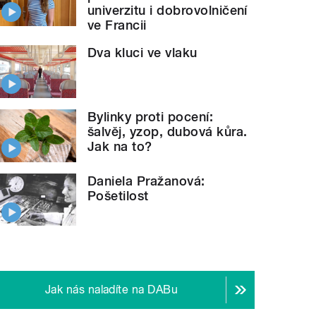
univerzitu i dobrovolničení
ve Francii
Dva kluci ve vlaku
Bylinky proti pocení:
šalvěj, yzop, dubová kůra.
Jak na to?
Daniela Pražanová:
Pošetilost
Jak nás naladíte na DABu