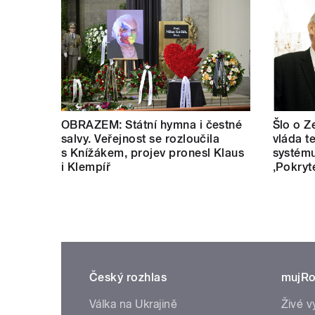
OBRAZEM: Státní hymna i čestné
Šlo o Z
salvy. Veřejnost se rozloučila
vláda t
s Knížákem, projev pronesl Klaus
systému
i Klempíř
‚Pokryt
Český rozhlas
mujRo
Válka na Ukrajině
Živé v