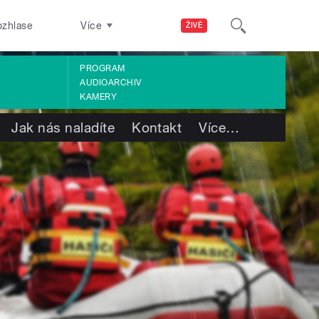
ozhlase
Více
ŽIVĚ
PROGRAM
AUDIOARCHIV
KAMERY
Jak nás naladíte
Kontakt
Více
…