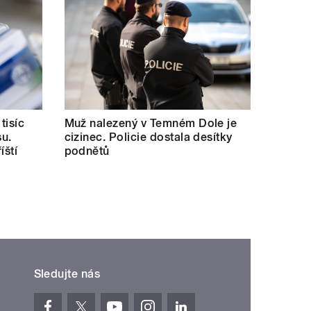
tisíc
Muž nalezený v Temném Dole je
su.
cizinec. Policie dostala desítky
íští
podnětů
Sledujte nás