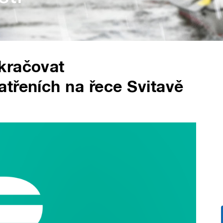
kračovat
třeních na řece Svitavě