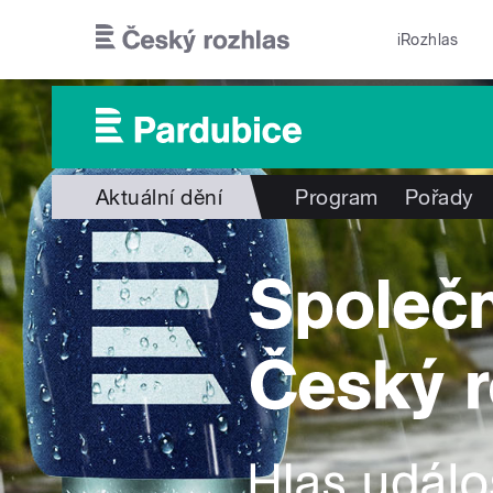
Přejít k hlavnímu obsahu
iRozhlas
Aktuální dění
Program
Pořady