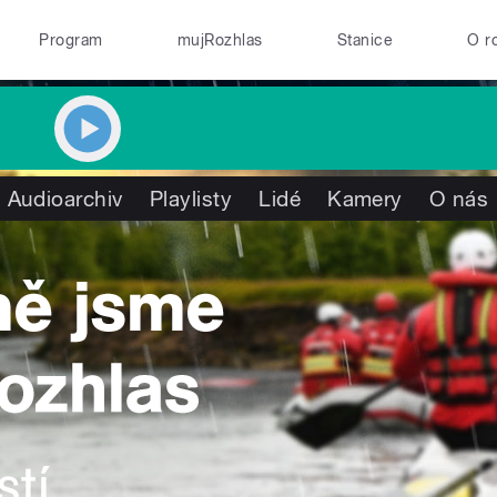
Program
mujRozhlas
Stanice
O r
Audioarchiv
Playlisty
Lidé
Kamery
O nás