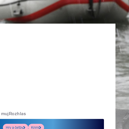
mujRozhlas
Hry a četby
Krimi