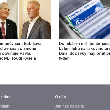
emanův sen, Babišova
Do lékáren míří téměř šest 
eď ze snah o změnu
balení léku na rakovinu pr
 obviňuje Pavla.
Další dodávky mají přijít př
ectví,‘ soudí Kysela
týden
zhlas
O nás
ysílání
Jak nás naladíte