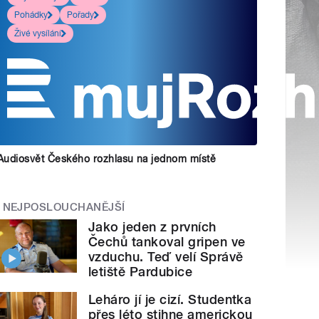
Pohádky
Pořady
Živé vysílání
Audiosvět Českého rozhlasu na jednom místě
NEJPOSLOUCHANĚJŠÍ
Jako jeden z prvních
Čechů tankoval gripen ve
vzduchu. Teď velí Správě
letiště Pardubice
Leháro jí je cizí. Studentka
přes léto stihne americkou