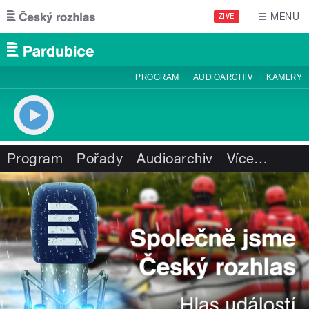
Přejít k hlavnímu obsahu
MENU
ŽIVĚ
PROGRAM
AUDIOARCHIV
KAMERY
Program
Pořady
Audioarchiv
Více
…