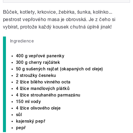
Bůček, kotlety, krkovice, žebírka, šunka, kolínko...
pestrost vepřového masa je obrovská. Je z čeho si
vybírat, protože každý kousek chutná úplně jinak!
Ingredience
400 g vepřové panenky
300 g cherry rajčátek
50 g sušených rajčat (okapaných od oleje)
2 stroužky česneku
2 lžíce bílého vinného octa
4 lžíce mandlových plátků
4 lžíce strouhaného parmazánu
150 ml vody
4 lžíce olivového oleje
sůl
kajenský pepř
pepř