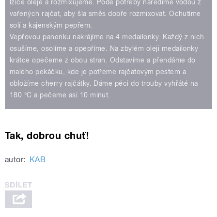
lžíce oleje a rozmixujeme. Pode potřeby naředíme vodou z
vařených rajčat, aby šla směs dobře rozmixovat. Ochutíme
solí a kajenským pepřem.
Vepřovou panenku nakrájíme na 4 medailonky. Každý z nich
osušíme, osolíme a opepříme. Na zbylém oleji medailonky
krátce opečeme z obou stran. Odstavíme a přendáme do
malého pekáčku, kde je potřeme rajčatovým pestem a
obložíme cherry rajčátky. Dáme péci do trouby vyhřáté na
180 °C a pečeme asi 10 minut.
Tak, dobrou chuť!
autor:
KAB