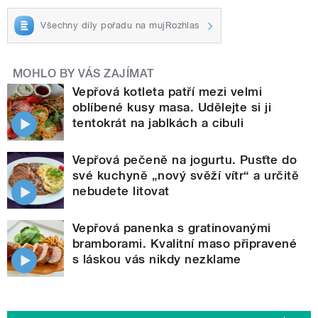
Všechny díly pořadu na mujRozhlas
MOHLO BY VÁS ZAJÍMAT
Vepřová kotleta patří mezi velmi
oblíbené kusy masa. Udělejte si ji
tentokrát na jablkách a cibuli
Vepřová pečeně na jogurtu. Pusťte do
své kuchyně „nový svěží vítr“ a určitě
nebudete litovat
Vepřová panenka s gratinovanými
bramborami. Kvalitní maso připravené
s láskou vás nikdy nezklame