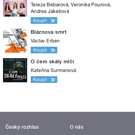
Tereza Bebarová, Veronika Pourová,
Andrea Jakešová
Koupit
Bláznova smrt
Václav Erben
Koupit
O čem skály mlčí
Kateřina Surmanová
Koupit
Český rozhlas
O nás