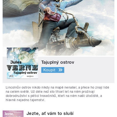
Tajuplný ostrov
Koupit
Lincolnův ostrov nikdo nikdy na mapě nenašel, a přece ho znají lidé
na celém světě. Už déle než sto třicet let na něm prožívají
dobrodružství s pěticí trosečníků, kteří na něm našli útočiště, a
hlavně nejedno tajemství.
Jezte, ať vám to sluší