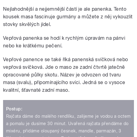
Nejlahodnější a nejjemnější částí je ale panenka. Tento
kousek masa fascinuje gurmány a můžete z něj vykouzlit
stovky skvělých jídel.
Vepřová panenka se hodí k rychlým úpravám na pánvi
nebo ke krátkému pečení.
Vepřové panence se také říká panenská svíčková nebo
vepřová svíčková. Jde o maso ze zadní čtvrtě jatečně
opracované půlky skotu. Název je odvozen od tvaru
masa (svalu), připomínajícího svíci. Jedná se o vysoce
kvalitní, šťavnaté zadní maso.
Postup:
Rajčata dáme do malého rendlíku, zalijeme je vodou a octem
a pomalu je dusíme 30 minut. Uvařená rajčata přendáme do
mixéru, přidáme oloupaný česnek, mandle, parmazán, 3