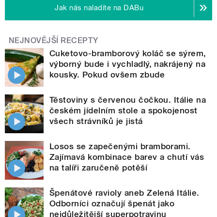
Jak nás naladíte na DABu
NEJNOVĚJŠÍ RECEPTY
Cuketovo-bramborový koláč se sýrem,
výborný bude i vychladlý, nakrájený na
kousky. Pokud ovšem zbude
Těstoviny s červenou čočkou. Itálie na
českém jídelním stole a spokojenost
všech strávníků je jistá
Losos se zapečenými bramborami.
Zajímavá kombinace barev a chutí vás
na talíři zaručeně potěší
Špenátové ravioly aneb Zelená Itálie.
Odborníci označují špenát jako
nejdůležitější superpotravinu