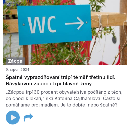
Zácpa
9. srpen 2024
Špatné vyprazdňování trápí téměř třetinu lidí.
Návykovou zácpou trpí hlavně ženy
„Zácpou trpí 30 procent obyvatelstva počítáno z těch,
co chodí k lékaři,“ říká Kateřina Cajthamlová. Často si
pomáháme projímadlem. Je to dobře, nebo špatně?