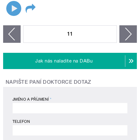
STRÁNKY
11
n
zí
Jak nás naladíte na DABu
NAPIŠTE PANÍ DOKTORCE DOTAZ
JMÉNO A PŘÍJMENÍ
*
TELEFON