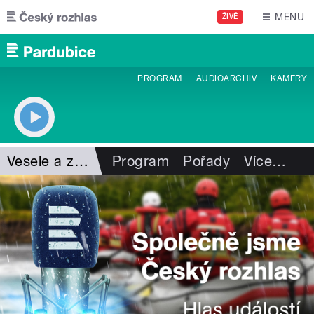
Přejít k hlavnímu obsahu
MENU
ŽIVĚ
PROGRAM
AUDIOARCHIV
KAMERY
Vesele a zdravě
Program
Pořady
Více
…