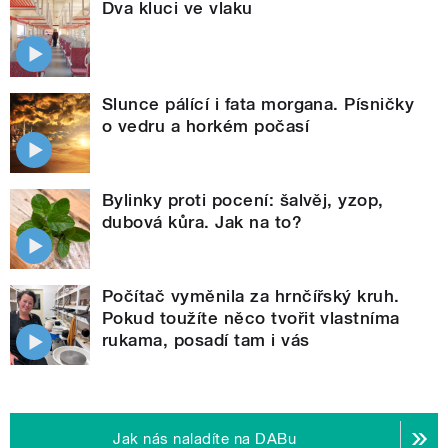
Dva kluci ve vlaku
Slunce pálící i fata morgana. Písničky
o vedru a horkém počasí
Bylinky proti pocení: šalvěj, yzop,
dubová kůra. Jak na to?
Počítač vyměnila za hrnčířský kruh.
Pokud toužíte něco tvořit vlastníma
rukama, posadí tam i vás
Jak nás naladíte na DABu