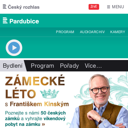
Přejít k hlavnímu obsahu
MENU
ŽIVĚ
PROGRAM
AUDIOARCHIV
KAMERY
Bydlení
Program
Pořady
Více
…