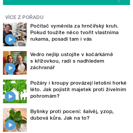
VÍCE Z POŘADU
Počítač vyměnila za hrnčířský kruh.
Pokud toužíte něco tvořit vlastníma
rukama, posadí tam i vás
Vedro nejlíp ustojíte v kočárkárně
s křížovkou, radí s nadhledem
záchranář
Požáry i kroupy provázejí letošní horké
léto. Jak pojistit majetek proti živelním
pohromám?
Bylinky proti pocení: šalvěj, yzop,
dubová kůra. Jak na to?