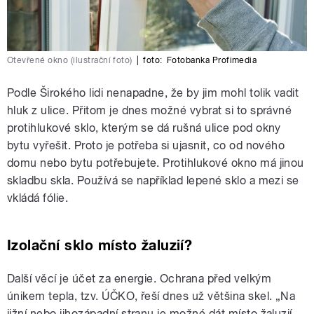
Otevřené okno (ilustrační foto)
|
foto:
Fotobanka Profimedia
Podle Širokého lidi nenapadne, že by jim mohl tolik vadit
hluk z ulice. Přitom je dnes možné vybrat si to správné
protihlukové sklo, kterým se dá rušná ulice pod okny
bytu vyřešit. Proto je potřeba si ujasnit, co od nového
domu nebo bytu potřebujete. Protihlukové okno má jinou
skladbu skla. Používá se například lepené sklo a mezi se
vkládá fólie.
Izolační sklo místo žaluzií?
Další věcí je účet za energie. Ochrana před velkým
únikem tepla, tzv. ÚČKO, řeší dnes už většina skel. „Na
jižní nebo jihozápadní stranu je možné dát místo žaluzií