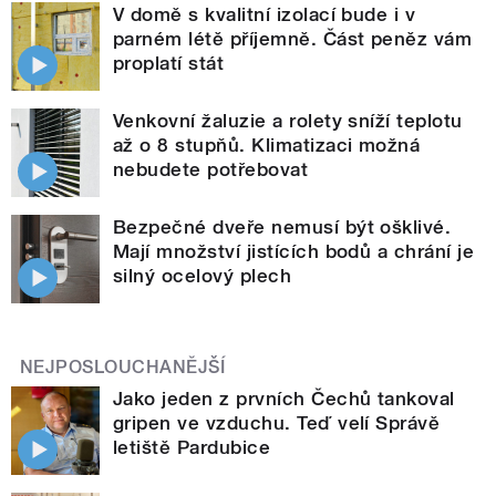
V domě s kvalitní izolací bude i v
parném létě příjemně. Část peněz vám
proplatí stát
Venkovní žaluzie a rolety sníží teplotu
až o 8 stupňů. Klimatizaci možná
nebudete potřebovat
Bezpečné dveře nemusí být ošklivé.
Mají množství jistících bodů a chrání je
silný ocelový plech
NEJPOSLOUCHANĚJŠÍ
Jako jeden z prvních Čechů tankoval
gripen ve vzduchu. Teď velí Správě
letiště Pardubice