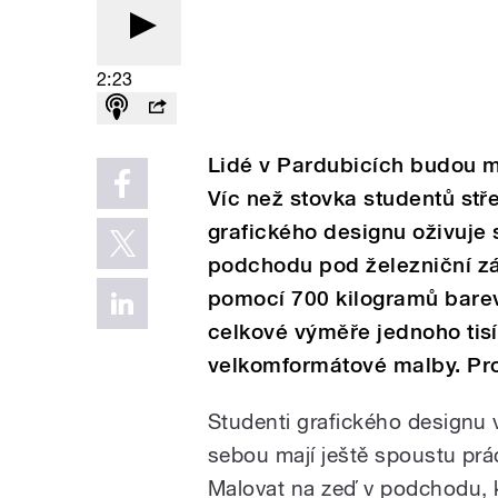
2:23
Lidé v Pardubicích budou mí
Víc než stovka studentů stř
grafického designu oživuje 
podchodu pod železniční zá
pomocí 700 kilogramů barev,
celkové výměře jednoho tis
velkomformátové malby. Pro
Studenti grafického designu 
sebou mají ještě spoustu prác
Malovat na zeď v podchodu, kd