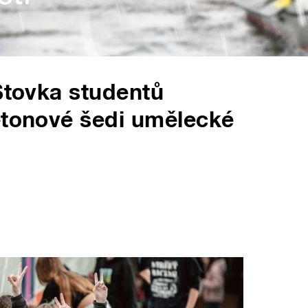
 Stovka studentů
etonové šedi umělecké