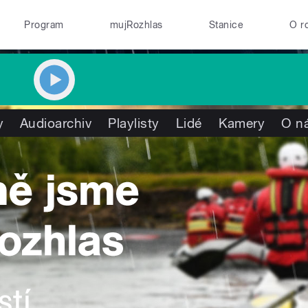
Program
mujRozhlas
Stanice
O r
y
Audioarchiv
Playlisty
Lidé
Kamery
O n