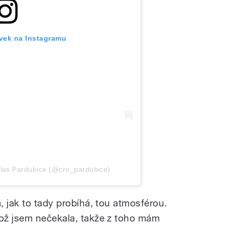
ěvek na Instagramu
hlas Pardubice (@cro_pardubice)
 jak to tady probíhá, tou atmosférou.
ož jsem nečekala, takže z toho mám