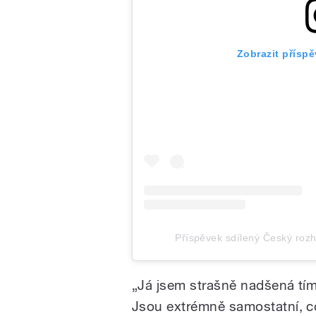
Zobrazit přísp
Příspěvek sdílený Český roz
„
Já jsem strašně nadšená tím,
Jsou extrémně samostatní, c