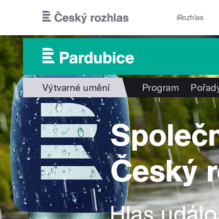
Přejít k hlavnímu obsahu
iRozhlas
Výtvarné umění
Program
Pořad