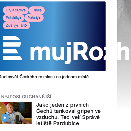
Hry a četby
Krimi
Pohádky
Pořady
Živé vysílání
Audiosvět Českého rozhlasu na jednom místě
NEJPOSLOUCHANĚJŠÍ
Jako jeden z prvních
Čechů tankoval gripen ve
vzduchu. Teď velí Správě
letiště Pardubice