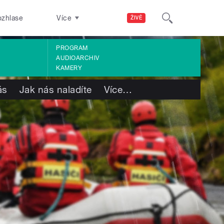
ozhlase
Více
ŽIVĚ
PROGRAM
AUDIOARCHIV
KAMERY
ás
Jak nás naladíte
Více
…