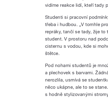
vidíme reakce lidí, kteří tady
Studenti si pracovní podmínk
třeba i hudbou. „V tomhle pros
repráky, tančí se tady, žije to
student. V prostoru nad pod
cisternu s vodou, kde si moh
štětce.
Pod nohami studentů je množ
a plechovek s barvami. Žádná
nerozlila, usmívá se student
něco ukápne, ale to se stane
s hodně stylizovanými stromy