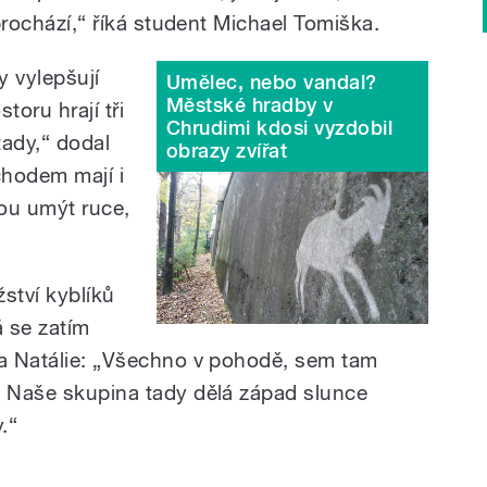
 prochází,“ říká student Michael Tomiška.
y vylepšují
Umělec, nebo vandal?
Městské hradby v
toru hrají tři
Chrudimi kdosi vyzdobil
 tady,“ dodal
obrazy zvířat
chodem mají i
ou umýt ruce,
ství kyblíků
 se zatím
ka Natálie: „Všechno v pohodě, sem tam
. Naše skupina tady dělá západ slunce
.“