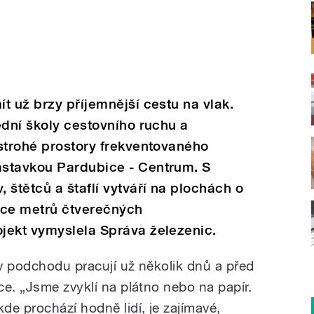
t už brzy příjemnější cestu na vlak.
ední školy cestovního ruchu a
strohé prostory frekventovaného
stavkou Pardubice - Centrum. S
 štětců a štaflí vytváří na plochách o
íce metrů čtverečných
jekt vymyslela Správa železenic.
v podchodu pracují už několik dnů a před
e. „Jsme zvyklí na plátno nebo na papír.
e prochází hodně lidí, je zajímavé,