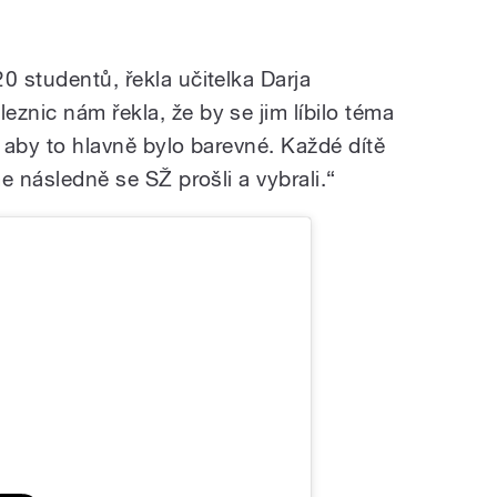
0 studentů, řekla učitelka Darja
znic nám řekla, že by se jim líbilo téma
A aby to hlavně bylo barevné. Každé dítě
me následně se SŽ prošli a vybrali.“