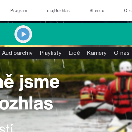
Program
mujRozhlas
Stanice
O r
Audioarchiv
Playlisty
Lidé
Kamery
O nás