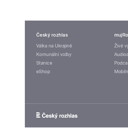
Český rozhlas
mujRo
Válka na Ukrajině
Živé v
Komunální volby
Audioa
Stanice
Podca
eShop
Mobiln