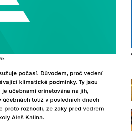
řík
h sužuje počasí. Důvodem, proč vedení
ávající klimatické podmínky. Ty jsou
á je učebnami orinetována na jih,
v účebnách totiž v posledních dnech
se proto rozhodli, že žáky před vedrem
koly Aleš Kalina.