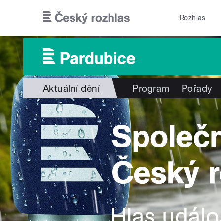
Přejít k hlavnímu obsahu
iRozhlas
Aktuální dění
Program
Pořady