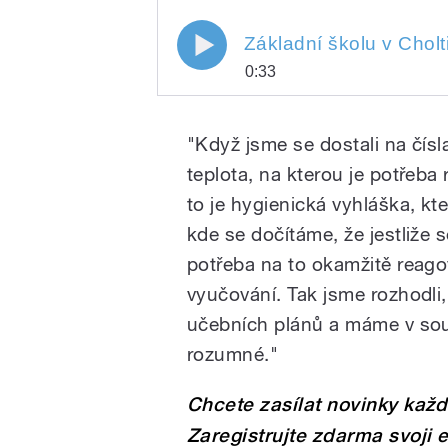
Základní školu v Cholti
0:33
Play
Základní školu v Cholticích tr
"Když jsme se dostali na čís
teplota, na kterou je potřeba
to je hygienická vyhláška, kt
kde se dočítáme, že jestliže 
potřeba na to okamžitě reagov
vyučování. Tak jsme rozhodli
/
učebních plánů a máme v sou
rozumné."
Chcete zasílat novinky kaž
Zaregistrujte zdarma svoji 