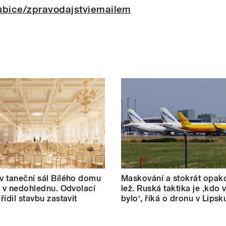
ubice/zpravodajstviemailem
 taneční sál Bílého domu
Maskování a stokrát opak
m v nedohlednu. Odvolací
lež. Ruská taktika je ‚kdo v
řídil stavbu zastavit
bylo‘, říká o dronu v Lipsk