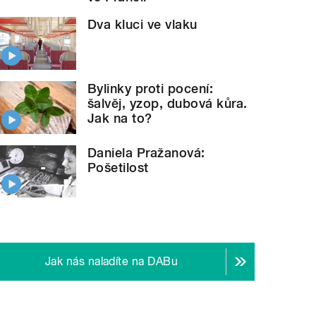
Dva kluci ve vlaku
Bylinky proti pocení:
šalvěj, yzop, dubová kůra.
Jak na to?
Daniela Pražanová:
Pošetilost
Jak nás naladíte na DABu