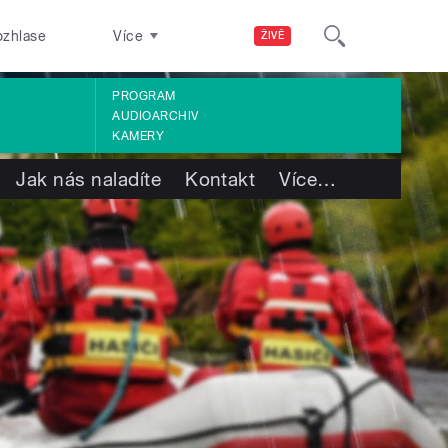
ozhlase
Více
ŽIVĚ
PROGRAM
AUDIOARCHIV
KAMERY
Jak nás naladíte
Kontakt
Více
…