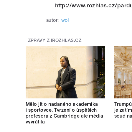
http://www.rozhlas.cz/pard
autor:
wol
pause
ZPRÁVY Z IROZHLAS.CZ
Mělo jít o nadaného akademika
Trumpův
i sportovce. Tvrzení o úspěších
je zatí
profesora z Cambridge ale média
soud na
vyvrátila