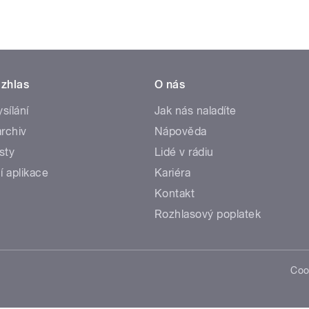
zhlas
O nás
ysílání
Jak nás naladíte
rchiv
Nápověda
sty
Lidé v rádiu
í aplikace
Kariéra
Kontakt
Rozhlasový poplatek
Coo