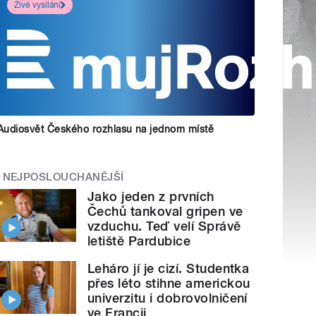
Živé vysílání
Audiosvět Českého rozhlasu na jednom místě
NEJPOSLOUCHANĚJŠÍ
Jako jeden z prvních
Čechů tankoval gripen ve
vzduchu. Teď velí Správě
letiště Pardubice
Leháro jí je cizí. Studentka
přes léto stihne americkou
univerzitu i dobrovolničení
ve Francii