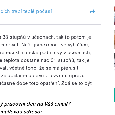
cích trápí teplé počasí
ápí teplé počasí
la 33 stupňů v učebnách, tak to potom je
 reagovat. Našli jsme oporu ve vyhlášce,
erá řeší klimatické podmínky v učebnách,
se teplota dostane nad 31 stupňů, tak je
at, včetně toho, že se má přerušit
, že uděláme úpravu v rozvrhu, úpravu
časné době toto opatření. Zdá se to být
dý pracovní den na Váš email?
emailovou adresu: