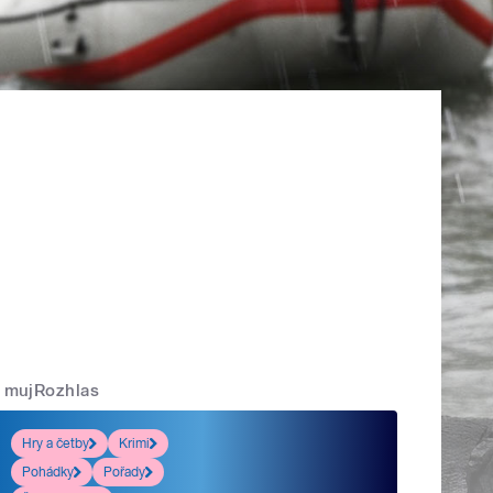
mujRozhlas
Hry a četby
Krimi
Pohádky
Pořady