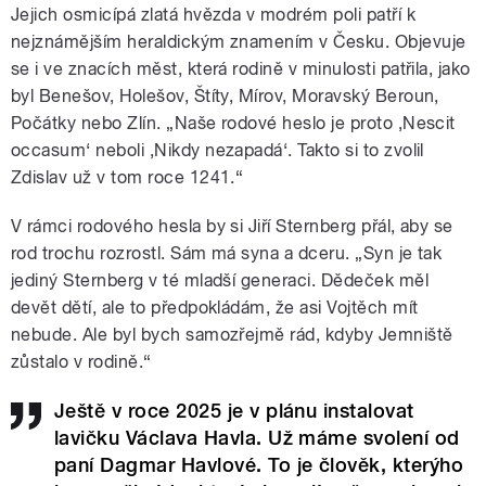
Jejich osmicípá zlatá hvězda v modrém poli patří k
nejznámějším heraldickým znamením v Česku. Objevuje
se i ve znacích měst, která rodině v minulosti patřila, jako
byl Benešov, Holešov, Štíty, Mírov, Moravský Beroun,
Počátky nebo Zlín. „Naše rodové heslo je proto ‚Nescit
occasum‘ neboli ‚Nikdy nezapadá‘. Takto si to zvolil
Zdislav už v tom roce 1241.“
V rámci rodového hesla by si Jiří Sternberg přál, aby se
rod trochu rozrostl. Sám má syna a dceru. „Syn je tak
jediný Sternberg v té mladší generaci. Dědeček měl
devět dětí, ale to předpokládám, že asi Vojtěch mít
nebude. Ale byl bych samozřejmě rád, kdyby Jemniště
zůstalo v rodině.“
Ještě v roce 2025 je v plánu instalovat
lavičku Václava Havla. Už máme svolení od
paní Dagmar Havlové. To je člověk, kterýho