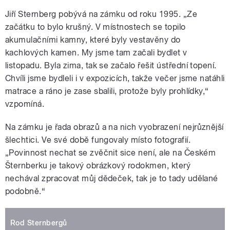
Jiří Sternberg pobývá na zámku od roku 1995. „Ze
začátku to bylo krušný. V místnostech se topilo
akumulačními kamny, které byly vestavěny do
kachlových kamen. My jsme tam začali bydlet v
listopadu. Byla zima, tak se začalo řešit ústřední topení.
Chvíli jsme bydleli i v expozicích, takže večer jsme natáhli
matrace a ráno je zase sbalili, protože byly prohlídky,“
vzpomíná.
Na zámku je řada obrazů a na nich vyobrazení nejrůznější
šlechtici. Ve své době fungovaly místo fotografií.
„Povinnost nechat se zvěčnit sice není, ale na Českém
Šternberku je takový obrázkový rodokmen, který
nechával zpracovat můj dědeček, tak je to tady udělané
podobně.“
Rod Sternbergů