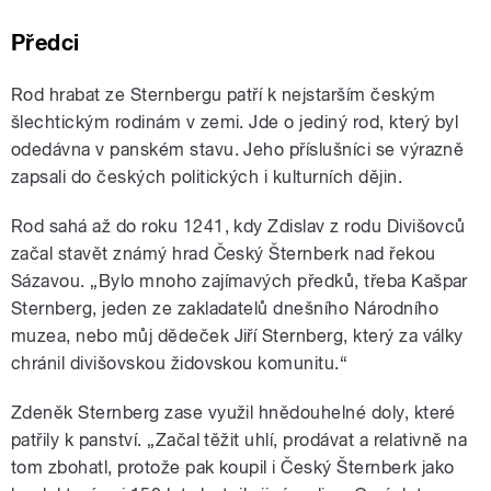
Předci
Rod hrabat ze Sternbergu patří k nejstarším českým
šlechtickým rodinám v zemi. Jde o jediný rod, který byl
odedávna v panském stavu. Jeho příslušníci se výrazně
zapsali do českých politických i kulturních dějin.
Rod sahá až do roku 1241, kdy Zdislav z rodu Divišovců
začal stavět známý hrad Český Šternberk nad řekou
Sázavou. „Bylo mnoho zajímavých předků, třeba Kašpar
Sternberg, jeden ze zakladatelů dnešního Národního
muzea, nebo můj dědeček Jiří Sternberg, který za války
chránil divišovskou židovskou komunitu.“
Zdeněk Sternberg zase využil hnědouhelné doly, které
patřily k panství. „Začal těžit uhlí, prodávat a relativně na
tom zbohatl, protože pak koupil i Český Šternberk jako