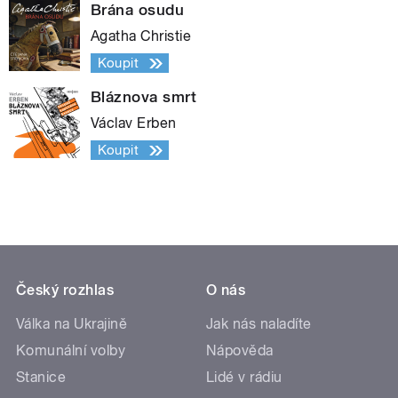
Brána osudu
Agatha Christie
Koupit
Bláznova smrt
Václav Erben
Koupit
Český rozhlas
O nás
Válka na Ukrajině
Jak nás naladíte
Komunální volby
Nápověda
Stanice
Lidé v rádiu