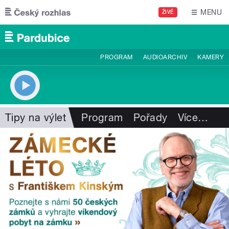
Přejít k hlavnímu obsahu
MENU
ŽIVĚ
PROGRAM
AUDIOARCHIV
KAMERY
Tipy na výlet
Program
Pořady
Více
…