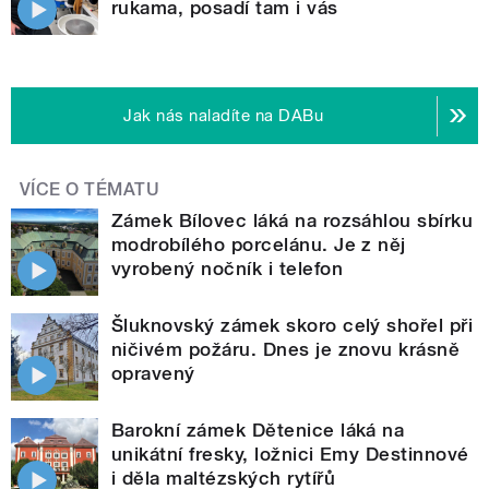
rukama, posadí tam i vás
Jak nás naladíte na DABu
VÍCE O TÉMATU
Zámek Bílovec láká na rozsáhlou sbírku
modrobílého porcelánu. Je z něj
vyrobený nočník i telefon
Šluknovský zámek skoro celý shořel při
ničivém požáru. Dnes je znovu krásně
opravený
Barokní zámek Dětenice láká na
unikátní fresky, ložnici Emy Destinnové
i děla maltézských rytířů