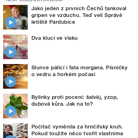
Jako jeden z prvních Čechů tankoval
gripen ve vzduchu. Teď velí Správě
letiště Pardubice
Dva kluci ve vlaku
Slunce pálící i fata morgana. Písničky
o vedru a horkém počasí
Bylinky proti pocení: šalvěj, yzop,
dubová kůra. Jak na to?
Počítač vyměnila za hrnčířský kruh.
Pokud toužíte něco tvořit vlastníma