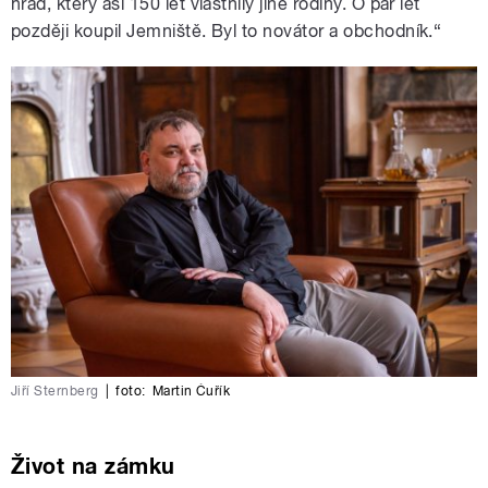
hrad, který asi 150 let vlastnily jiné rodiny. O pár let
později koupil Jemniště. Byl to novátor a obchodník.“
Jiří Sternberg
|
foto:
Martin Čuřík
Život na zámku