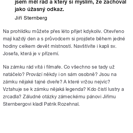
jsem měl rád a který si myslím, že zachoval
jako úžasný odkaz.
Jiří Sternberg
Na prohlídku můžete přes léto přijet kdykoliv. Otevřeno
mají každý den a s průvodcem si projdete během jedné
hodiny celkem devět místností. Navštívíte i kapli sv.
Josefa, která je v přízemí.
Na zámku rád vítá i filmaře. Co všechno se tady už
natáčelo? Provází někdy i on sám osobně? Jsou na
zámku nějaké tajné dveře? A které vržou nejvíc?
Vztahuje se k zámku nějaká legenda? Kdo čistí lustry a
zrcadla? Záludné otázky zámeckému pánovi Jiřímu
Sternbergovi kladl Patrik Rozehnal.