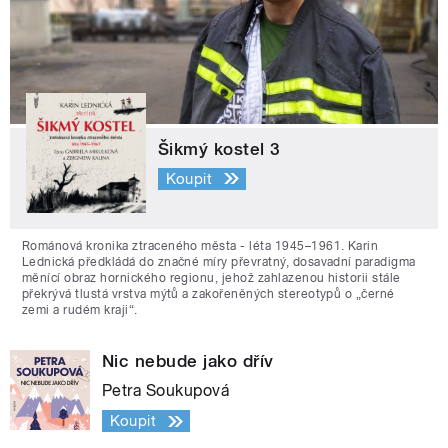
Šikmý kostel 3
Koupit
Románová kronika ztraceného města - léta 1945–1961. Karin
Lednická předkládá do značné míry převratný, dosavadní paradigma
měnící obraz hornického regionu, jehož zahlazenou historii stále
překrývá tlustá vrstva mýtů a zakořeněných stereotypů o „černé
zemi a rudém kraji“.
Nic nebude jako dřív
Petra Soukupová
Koupit