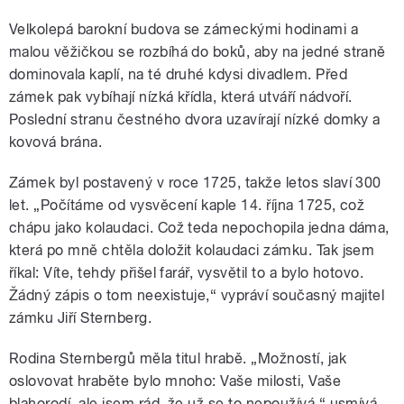
Velkolepá barokní budova se zámeckými hodinami a
malou věžičkou se rozbíhá do boků, aby na jedné straně
dominovala kaplí, na té druhé kdysi divadlem. Před
zámek pak vybíhají nízká křídla, která utváří nádvoří.
Poslední stranu čestného dvora uzavírají nízké domky a
kovová brána.
Zámek byl postavený v roce 1725, takže letos slaví 300
let. „Počítáme od vysvěcení kaple 14. října 1725, což
chápu jako kolaudaci. Což teda nepochopila jedna dáma,
která po mně chtěla doložit kolaudaci zámku. Tak jsem
říkal: Víte, tehdy přišel farář, vysvětil to a bylo hotovo.
Žádný zápis o tom neexistuje,“ vypráví současný majitel
zámku Jiří Sternberg.
Rodina Sternbergů měla titul hrabě. „Možností, jak
oslovovat hraběte bylo mnoho: Vaše milosti, Vaše
blahorodí, ale jsem rád, že už se to nepoužívá,“ usmívá