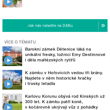
Jak nás naladíte na DABu
VÍCE O TÉMATU
Barokní zámek Dětenice láká na
unikátní fresky, ložnici Emy Destinnové
i děla maltézských rytířů
K zámku v Hořovicích vedou tři brány.
Najdete v něm historické hračky
i trosky letadla
Karlovu Korunu obývá rod Kinských už
300 let. K zámku patří koně,
v kočárovně ukrývají vůz z pohádky