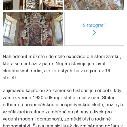
9 fotografií
Nahlédnout můžete i do stálé expozice o historii zámku,
která se nachází v patře. Nepředstavuje jen život
šlechtických rodin, ale i prostých lidí v regionu v 19.
století.
Zajímavou kapitolou ze zámecké historie je i období, kdy
zámek v roce 1920 odkoupil stát a zřídil v něm Státní
odbornou hospodářskou a hospodyňskou školu, což byla
vzdělávací instituce zaměřená na přípravu dívek pro
vedení moderní domácnosti, zemědělství a rodinné
hospodářství. Škola tam sídlila až do zmíněného požáru v