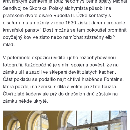
kravařským zámkem je totiž neodmyslitelně spjatý Michal
Sendivoj ze Skorska. Polský alchymista působil na
pražském dvoře císaře Rudolfa II. Úzké kontakty s
císařem mu umožnily v roce 1630 získat darem propadlé
kravařské panství. Dost možná se tam pokoušel proměnit
obyčejný kov ve zlato nebo namíchat zázračný elixír
mládí.
V potemnělé expozici uvidíte i jeho rozpohybovanou
fotografii. Každopádně je s ním spojená pověst, že na
zámku ulil a zazdil ve sklepení devět zlatých kachen.
Část pokladu se podařilo najít chtivé hraběnce Fontaine,
která později na zámku sídlila a velmi po zlatě toužila.
Čtyři zlaté kačeny ale prý do dnešních dnů zůstaly na
zámku někde ukryté.