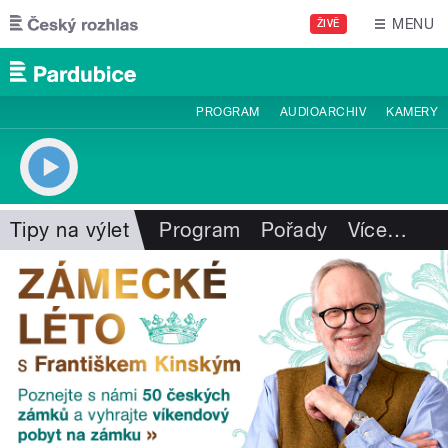
Přejít k hlavnímu obsahu
MENU
ŽIVĚ
PROGRAM
AUDIOARCHIV
KAMERY
Tipy na výlet
Program
Pořady
Více
…