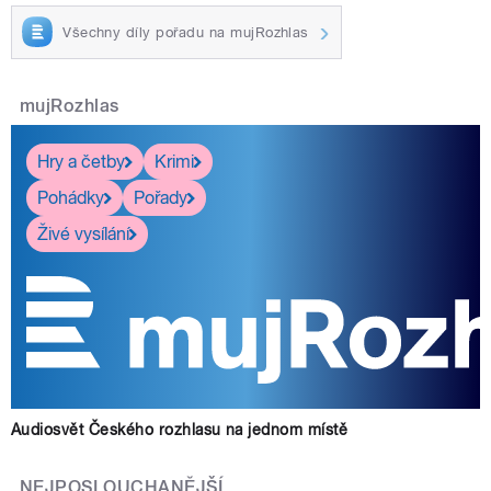
Všechny díly pořadu na mujRozhlas
mujRozhlas
Hry a četby
Krimi
Pohádky
Pořady
Živé vysílání
Audiosvět Českého rozhlasu na jednom místě
NEJPOSLOUCHANĚJŠÍ