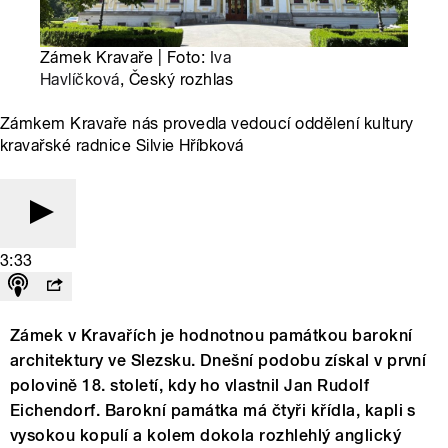
Zámek Kravaře | Foto:
Iva
Havlíčková
, Český rozhlas
Zámkem Kravaře nás provedla vedoucí oddělení kultury
kravařské radnice Silvie Hříbková
3:33
Zámek v Kravařích je hodnotnou památkou barokní
architektury ve Slezsku. Dnešní podobu získal v první
polovině 18. století, kdy ho vlastnil Jan Rudolf
Eichendorf. Barokní památka má čtyři křídla, kapli s
vysokou kopulí a kolem dokola rozhlehlý anglický