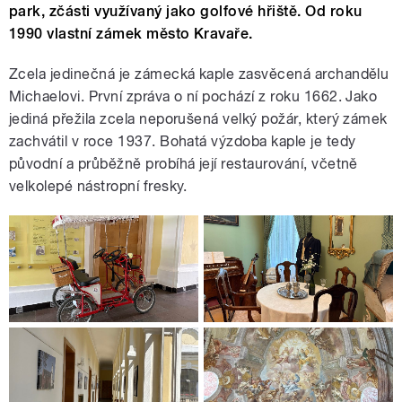
park, zčásti využívaný jako golfové hřiště. Od roku
1990 vlastní zámek město Kravaře.
Zcela jedinečná je zámecká kaple zasvěcená archandělu
Michaelovi. První zpráva o ní pochází z roku 1662. Jako
jediná přežila zcela neporušená velký požár, který zámek
zachvátil v roce 1937. Bohatá výzdoba kaple je tedy
původní a průběžně probíhá její restaurování, včetně
velkolepé nástropní fresky.