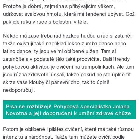
Protože je dobré, zejména s přibývajícím věkem,
udržovat svalovou hmotu, která má tendenci ubývat. Což
pak jde ruku v ruce s bolestmi v těle.
Někdo má zase třeba rád hezkou hudbu a rád si zatančí,
takže existují také například lekce zumba dance nebo
latino dance, ty jsou velmi oblíbené u žen. Tam si
zatančíte a v podstatě tělo také procvičíte. Další trendy
pohybovou aktivitou je cvičení na trampolínkách. Ale tam
jsou různá zdravotní úskalí, takže pokud nejste úplně fit
skrze vaše klouby či pánevní dno, tak to úplně
nedoporučuji.
Prsa se rozhlížejí! Pohybová specialistka Jolana
Novotná a její doporučení k umění zdravé chůze
Potom je oblíbené i pilátes cvičení, které má také různou
intenzitu a náročnost. Takže tam můžete cvičit podle