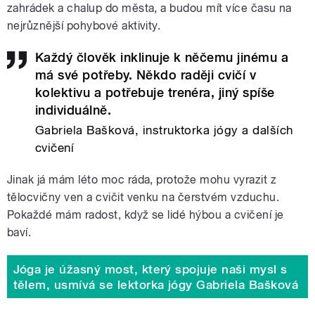
zahrádek a chalup do města, a budou mít více času na
nejrůznější pohybové aktivity.
Každý člověk inklinuje k něčemu jinému a
má své potřeby. Někdo raději cvičí v
kolektivu a potřebuje trenéra, jiný spíše
individuálně.
Gabriela Bašková, instruktorka jógy a dalších
cvičení
Jinak já mám léto moc ráda, protože mohu vyrazit z
tělocvičny ven a cvičit venku na čerstvém vzduchu.
Pokaždé mám radost, když se lidé hýbou a cvičení je
baví.
Jóga je úžasný most, který spojuje naši mysl s
tělem, usmívá se lektorka jógy Gabriela Bašková