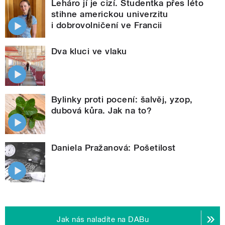
Leháro jí je cizí. Studentka přes léto
stihne americkou univerzitu
i dobrovolničení ve Francii
Dva kluci ve vlaku
Bylinky proti pocení: šalvěj, yzop,
dubová kůra. Jak na to?
Daniela Pražanová: Pošetilost
Jak nás naladíte na DABu