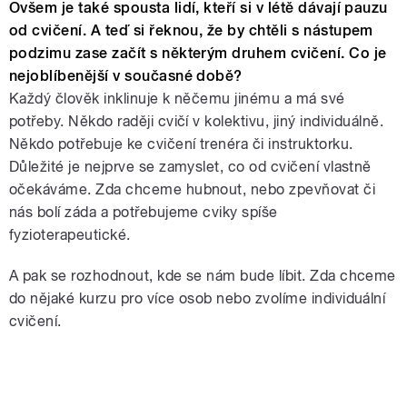
Ovšem je také spousta lidí, kteří si v létě dávají pauzu
od cvičení. A teď si řeknou, že by chtěli s nástupem
podzimu zase začít s některým druhem cvičení. Co je
nejoblíbenější v současné době?
Každý člověk inklinuje k něčemu jinému a má své
potřeby. Někdo raději cvičí v kolektivu, jiný individuálně.
Někdo potřebuje ke cvičení trenéra či instruktorku.
Důležité je nejprve se zamyslet, co od cvičení vlastně
očekáváme. Zda chceme hubnout, nebo zpevňovat či
nás bolí záda a potřebujeme cviky spíše
fyzioterapeutické.
A pak se rozhodnout, kde se nám bude líbit. Zda chceme
do nějaké kurzu pro více osob nebo zvolíme individuální
cvičení.