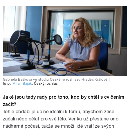
Gabriela Bašková ve studiu Českého rozhlasu Hradec Králové
|
foto:
Milan Baják
,
Český rozhlas
Jaké jsou tedy rady pro toho, kdo by chtěl s cvičením
začít?
Tohle období je úplně ideální k tomu, abychom zase
začali něco dělat pro své tělo. Venku už přestane ono
nádherné počasí, takže se množí lidé vrátí ze svých