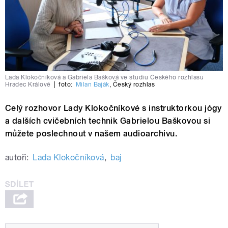
Lada Klokočníková a Gabriela Bašková ve studiu Českého rozhlasu
Hradec Králové
|
foto:
Milan Baják
,
Český rozhlas
Celý rozhovor Lady Klokočníkové s instruktorkou jógy
a dalších cvičebních technik Gabrielou Baškovou si
můžete poslechnout v našem audioarchivu.
autoři:
Lada Klokočníková
,
baj