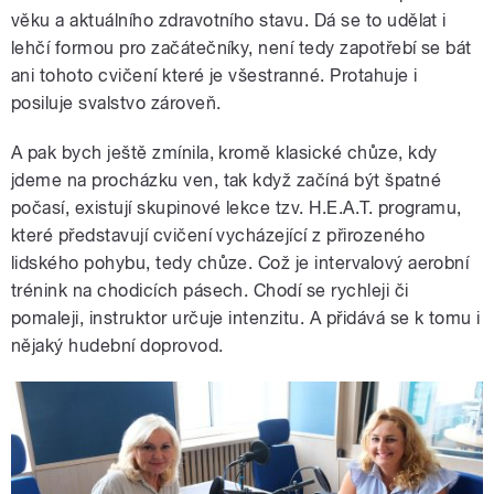
věku a aktuálního zdravotního stavu. Dá se to udělat i
lehčí formou pro začátečníky, není tedy zapotřebí se bát
ani tohoto cvičení které je všestranné. Protahuje i
posiluje svalstvo zároveň.
A pak bych ještě zmínila, kromě klasické chůze, kdy
jdeme na procházku ven, tak když začíná být špatné
počasí, existují skupinové lekce tzv. H.E.A.T. programu,
které představují cvičení vycházející z přirozeného
lidského pohybu, tedy chůze. Což je intervalový aerobní
trénink na chodicích pásech. Chodí se rychleji či
pomaleji, instruktor určuje intenzitu. A přidává se k tomu i
nějaký hudební doprovod.