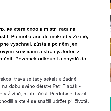
b, ke které chodili místní rádi na
slit. Po melioraci ale mokřad v Žižíně,
upně vyschnul, zůstala po něm jen
etovými křovinami a stromy. Jeden z
 změnit. Pozemek odkoupil a chystá do
 rákos, tráva se tady sekala a žádné
á na dobu svého dětství Petr Tlapák -
v Žižíně, místní části Pardubice, býval
hodili a které se snažili udržet při životě.