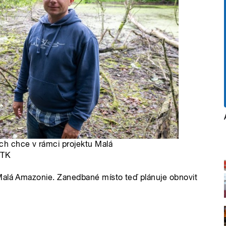
ch chce v rámci projektu Malá
ČTK
Malá Amazonie. Zanedbané místo teď plánuje obnovit