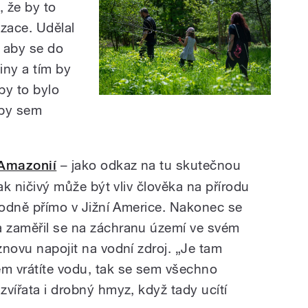
, že by to
izace. Udělal
 aby se do
iny a tím by
by to bylo
aby sem
Amazonií
– jako odkaz na tu skutečnou
 jak ničivý může být vliv člověka na přírodu
původně přímo v Jižní Americe. Nakonec se
a zaměřil se na záchranu území ve svém
 znovu napojit na vodní zdroj. „Je tam
em vrátíte vodu, tak se sem všechno
 zvířata i drobný hmyz, když tady ucítí