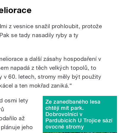
eliorace
idmi z vesnice snažil prohloubit, protože
Pak se tady nasadily ryby a ty
 meliorace a další zásahy hospodaření v
é sem napadá z těch velkých topolů, to
dy v 60. letech, stromy měly být použity
okácel a ten mokřad zaniká.“
d osmi lety
Ze zanedbaného lesa
chtějí mít park.
rů
Dobrovolníci v
odařilo až
Pardubicích U Trojice sází
ovocné stromy
 plánuje jeho