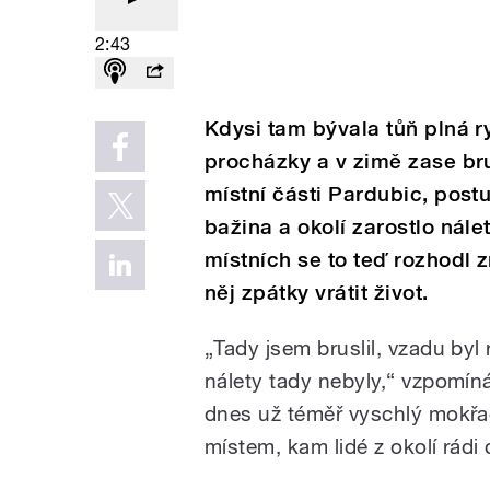
2:43
Kdysi tam bývala tůň plná ry
procházky a v zimě zase bru
místní části Pardubic, post
bažina a okolí zarostlo nál
místních se to teď rozhodl
něj zpátky vrátit život.
„Tady jsem bruslil, vzadu byl
nálety tady nebyly,“ vzpomín
dnes už téměř vyschlý mokřad 
místem, kam lidé z okolí rádi c