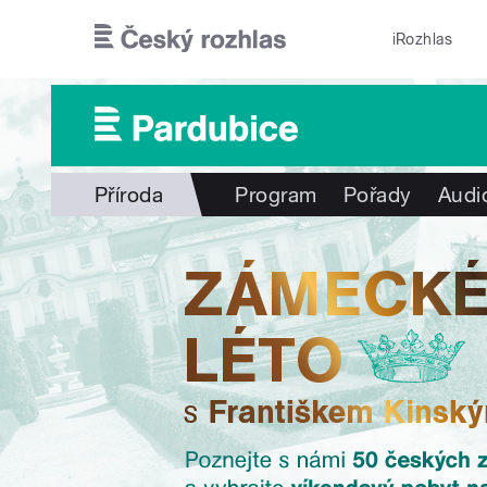
Přejít k hlavnímu obsahu
iRozhlas
Příroda
Program
Pořady
Audi