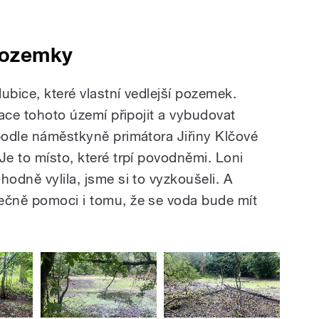
 pozemky
ubice, které vlastní vedlejší pozemek.
izace tohoto území připojit a vybudovat
 podle náměstkyně primátora Jiřiny Klčové
Je to místo, které trpí povodněmi. Loni
hodně vylila, jsme si to vyzkoušeli. A
ečně pomoci i tomu, že se voda bude mít