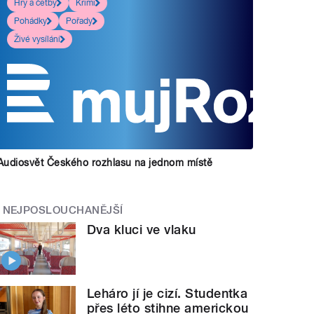
Hry a četby
Krimi
Pohádky
Pořady
Živé vysílání
Audiosvět Českého rozhlasu na jednom místě
NEJPOSLOUCHANĚJŠÍ
Dva kluci ve vlaku
Leháro jí je cizí. Studentka
přes léto stihne americkou