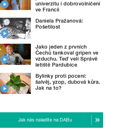
univerzitu i dobrovolničení
ve Francii
Daniela Pražanová:
Pošetilost
Jako jeden z prvních
Čechů tankoval gripen ve
vzduchu. Teď velí Správě
letiště Pardubice
Bylinky proti pocení:
šalvěj, yzop, dubová kůra.
Jak na to?
Jak nás naladíte na DABu