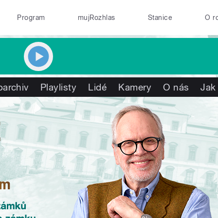
Program
mujRozhlas
Stanice
O r
oarchiv
Playlisty
Lidé
Kamery
O nás
Jak