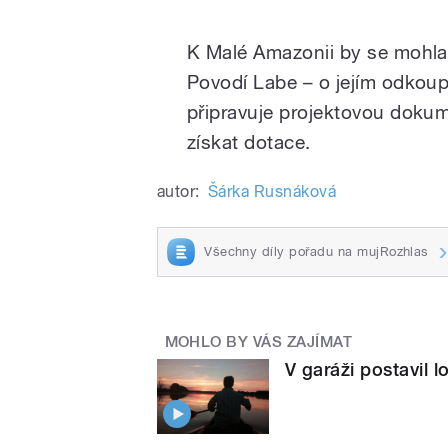
K Malé Amazonii by se mohla p
Povodí Labe – o jejím odkoup
připravuje projektovou dokume
získat dotace.
autor:
Šárka Rusnáková
Všechny díly pořadu na mujRozhlas
MOHLO BY VÁS ZAJÍMAT
V garáži postavil l