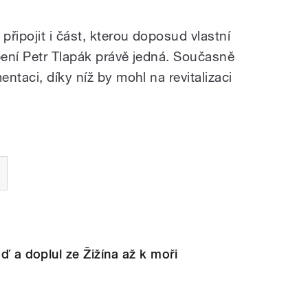
řipojit i část, kterou doposud vlastní
ení Petr Tlapák právě jedná. Současně
ntaci, díky níž by mohl na revitalizaci
oď a doplul ze Žižína až k moři