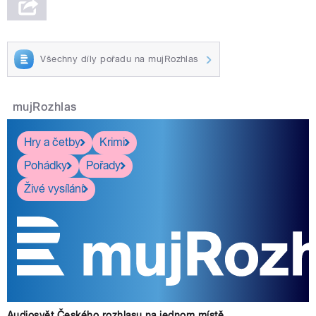
Všechny díly pořadu na mujRozhlas
mujRozhlas
Hry a četby
Krimi
Pohádky
Pořady
Živé vysílání
Audiosvět Českého rozhlasu na jednom místě