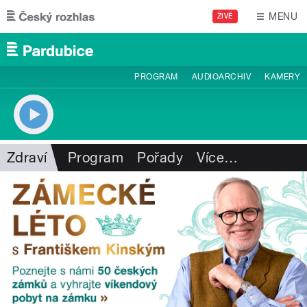
Přejít k hlavnímu obsahu
MENU
ŽIVĚ
PROGRAM
AUDIOARCHIV
KAMERY
Zdraví
Program
Pořady
Více
…