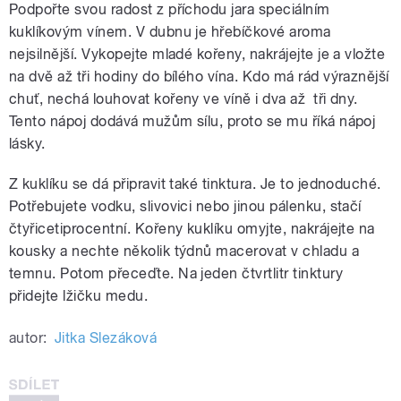
Podpořte svou radost z příchodu jara speciálním
kuklíkovým vínem. V dubnu je hřebíčkové aroma
nejsilnější. Vykopejte mladé kořeny, nakrájejte je a vložte
na dvě až tři hodiny do bílého vína. Kdo má rád výraznější
chuť, nechá louhovat kořeny ve víně i dva až tři dny.
Tento nápoj dodává mužům sílu, proto se mu říká nápoj
lásky.
Z kuklíku se dá připravit také tinktura. Je to jednoduché.
Potřebujete vodku, slivovici nebo jinou pálenku, stačí
čtyřicetiprocentní. Kořeny kuklíku omyjte, nakrájejte na
kousky a nechte několik týdnů macerovat v chladu a
temnu. Potom přeceďte. Na jeden čtvrtlitr tinktury
přidejte lžičku medu.
autor:
Jitka Slezáková