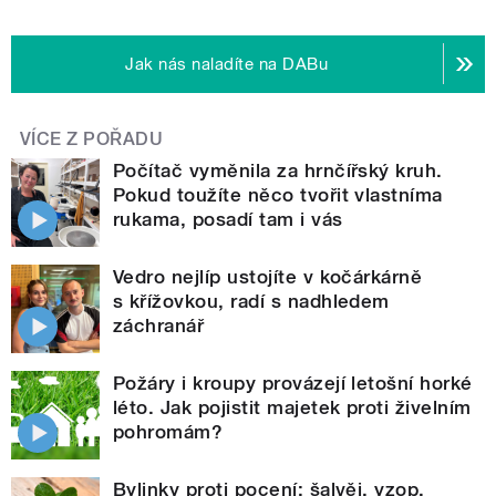
Jak nás naladíte na DABu
VÍCE Z POŘADU
Počítač vyměnila za hrnčířský kruh.
Pokud toužíte něco tvořit vlastníma
rukama, posadí tam i vás
Vedro nejlíp ustojíte v kočárkárně
s křížovkou, radí s nadhledem
záchranář
Požáry i kroupy provázejí letošní horké
léto. Jak pojistit majetek proti živelním
pohromám?
Bylinky proti pocení: šalvěj, yzop,