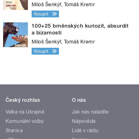
Miloš Šenkýř, Tomáš Kremr
Koupit
100+25 brněnských kuriozit, absurdit
a bizarností
Miloš Šenkýř, Tomáš Kremr
Koupit
Český rozhlas
O nás
Válka na Ukrajině
Jak nás naladíte
Komunální volby
Nápověda
Stanice
Lidé v rádiu