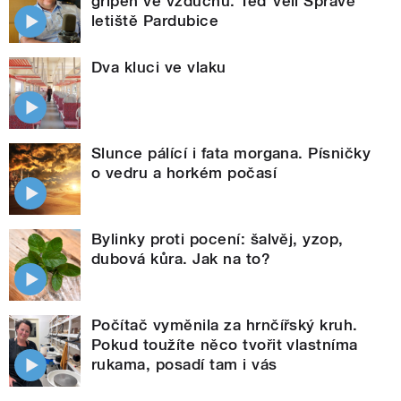
gripen ve vzduchu. Teď velí Správě
letiště Pardubice
Dva kluci ve vlaku
Slunce pálící i fata morgana. Písničky
o vedru a horkém počasí
Bylinky proti pocení: šalvěj, yzop,
dubová kůra. Jak na to?
Počítač vyměnila za hrnčířský kruh.
Pokud toužíte něco tvořit vlastníma
rukama, posadí tam i vás