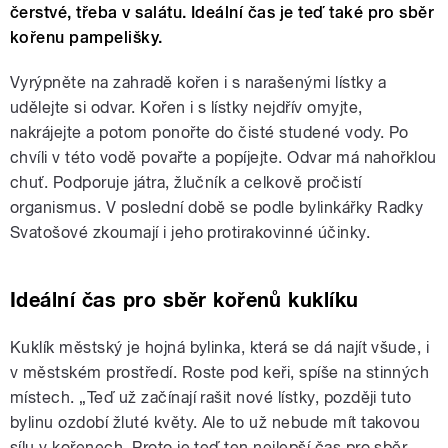
čerstvé, třeba v salátu. Ideální čas je teď také pro sběr
kořenu pampelišky.
Vyrýpněte na zahradě kořen i s narašenými lístky a
udělejte si odvar. Kořen i s lístky nejdřív omyjte,
nakrájejte a potom ponořte do čisté studené vody. Po
chvíli v této vodě povařte a popíjejte. Odvar má nahořklou
chuť. Podporuje játra, žlučník a celkově pročistí
organismus. V poslední době se podle bylinkářky Radky
Svatošové zkoumají i jeho protirakovinné účinky.
Ideální čas pro sběr kořenů kuklíku
Kuklík městský je hojná bylinka, která se dá najít všude, i
v městském prostředí. Roste pod keři, spíše na stinných
místech. „Teď už začínají rašit nové lístky, později tuto
bylinu ozdobí žluté květy. Ale to už nebude mít takovou
sílu v kořenech. Proto je teď ten nejlepší čas pro sběr