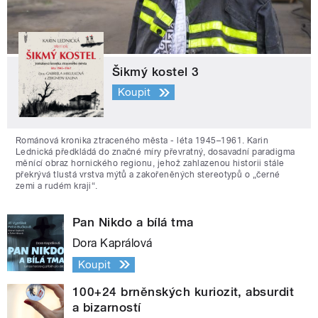
Šikmý kostel 3
Koupit
Románová kronika ztraceného města - léta 1945–1961. Karin
Lednická předkládá do značné míry převratný, dosavadní paradigma
měnící obraz hornického regionu, jehož zahlazenou historii stále
překrývá tlustá vrstva mýtů a zakořeněných stereotypů o „černé
zemi a rudém kraji“.
Pan Nikdo a bílá tma
Dora Kaprálová
Koupit
100+24 brněnských kuriozit, absurdit
a bizarností