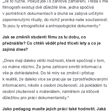
„Je to různé. Pokud jde i o žánrové zaměření. Třeba v mé
filmografii existují dvě důležité linie, jedna spočívá
v portrétních dokumentech a druhá se zabývá určitými
zapomenutými rituály, do nichž proniká naše současnost.
To jsou ty etnografické a antropologické dokumenty.“
Jak se změnili studenti filmu za tu dobu, co
přednášíte? Co chtěli vědět před třiceti lety a co je
zajímá dnes?
„Dnes mají daleko větší možnosti, které spočívají v tom,
co máme všichni. Že jsme zahlceni smrští informací a
vše je dohledatelné. Do té míry se změnil i přístup
k realitě, že daleko více se pracuje se zprostředkovanými
informacemi, nikoliv s osobní zkušeností. Já pokládám tu
osobní zkušenost s materiálem, námětem za klíčově
důležitou pro práci dokumentaristy.“
Jako pedagog musíte jejich práci také hodnotit. Jaká