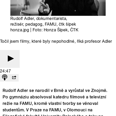
Rudolf Adler, dokumentarista,
režisér, pedagog, FAMU, čtk šípek
honza.jpg | Foto: Honza Šípek, ČTK
Točil jsem filmy, které byly nepohodlné, říká profesor Adler
24:47
Rudolf Adler se narodil v Brně a vyrůstal ve Znojmě.
Po gymnáziu absolvoval katedru filmové a televizní
režie na FAMU, kromě vlastní tvorby se věnoval
studentům. V Praze na FAMU, v Olomouci na