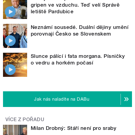
gripen ve vzduchu. Teď velí Správě
letiště Pardubice
Neznámí sousedé. Duální dějiny umění
porovnají Česko se Slovenskem
Slunce pálící i fata morgana. Písničky
o vedru a horkém počasí
Jak nás naladíte na DABu
VÍCE Z POŘADU
Milan Drobný: Stáří není pro sraby