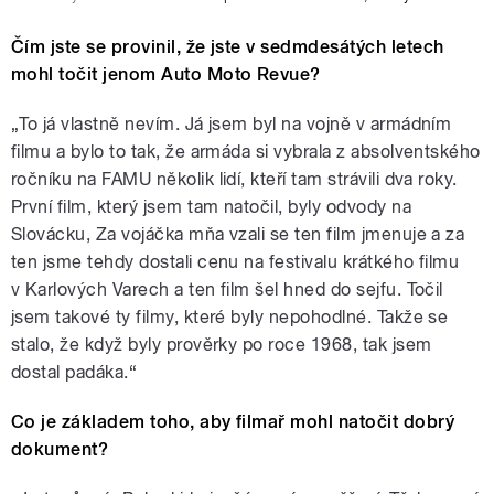
Čím jste se provinil, že jste v sedmdesátých letech
mohl točit jenom Auto Moto Revue?
„To já vlastně nevím. Já jsem byl na vojně v armádním
filmu a bylo to tak, že armáda si vybrala z absolventského
ročníku na FAMU několik lidí, kteří tam strávili dva roky.
První film, který jsem tam natočil, byly odvody na
Slovácku, Za vojáčka mňa vzali se ten film jmenuje a za
ten jsme tehdy dostali cenu na festivalu krátkého filmu
v Karlových Varech a ten film šel hned do sejfu. Točil
jsem takové ty filmy, které byly nepohodlné. Takže se
stalo, že když byly prověrky po roce 1968, tak jsem
dostal padáka.“
Co je základem toho, aby filmař mohl natočit dobrý
dokument?