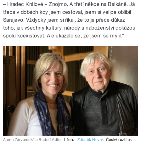
– Hradec Králové – Znojmo. A třetí někde na Balkáně. Já
třeba v dobách kdy jsem cestoval, jsem si velice oblíbil
Sarajevo. Vždycky jsem si říkal, že to je přece důkaz
toho, jak všechny kultury, národy a náboženství dokážou
spolu koexistovat. Ale ukázalo se, že jsem se mýlil.“
Alena Zárybnická a Rudolf Adler
|
foto:
Zdeněk Novák
,
Český rozhlas