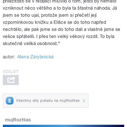
příležitosti se v redakci mluvilo o tom, jestli by nemělo
vzniknout něco většího a to byla ta šťastná náhoda. Já
jsem se toho ujal, protože jsem si přečetl její
vzpomínkovou knížku a Elišce se do toho napřed
nechtělo, ale pak jsme se do toho dali a vlastně jsme se
velice spřátelili. I přes ten velký věkový rozdíl. To byla
skutečně veliká osobnost.“
autor:
Alena Zárybnická
Všechny díly pořadu na mujRozhlas
mujRozhlas