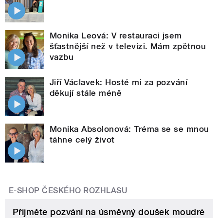
Monika Leová: V restauraci jsem
šťastnější než v televizi. Mám zpětnou
vazbu
Jiří Václavek: Hosté mi za pozvání
děkují stále méně
Monika Absolonová: Tréma se se mnou
táhne celý život
E-SHOP ČESKÉHO ROZHLASU
Přijměte pozvání na úsměvný doušek moudré