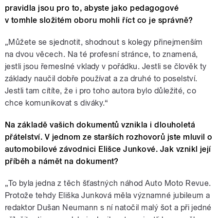
pravidla jsou pro to, abyste jako pedagogové
v tomhle složitém oboru mohli říct co je správně?
„Můžete se sjednotit, shodnout s kolegy přinejmenším
na dvou věcech. Na té profesní stránce, to znamená,
jestli jsou řemeslné vklady v pořádku. Jestli se člověk ty
základy naučil dobře používat a za druhé to poselství.
Jestli tam cítíte, že i pro toho autora bylo důležité, co
chce komunikovat s diváky.“
Na základě vašich dokumentů vznikla i dlouholetá
přátelství. V jednom ze starších rozhovorů jste mluvil o
automobilové závodnici Elišce Junkové. Jak vznikl její
příběh a námět na dokument?
„To byla jedna z těch šťastných náhod Auto Moto Revue.
Protože tehdy Eliška Junková měla významné jubileum a
redaktor Dušan Neumann s ní natočil malý šot a při jedné