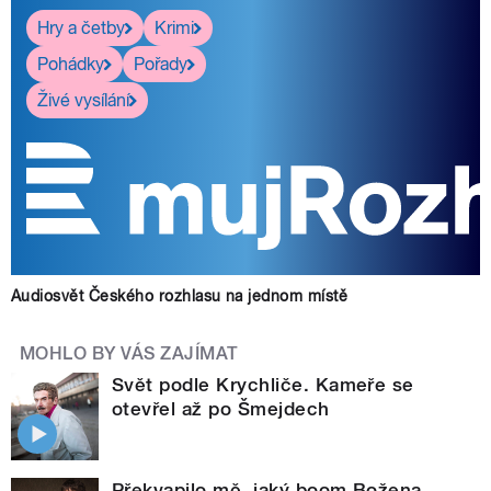
Hry a četby
Krimi
Pohádky
Pořady
Živé vysílání
Audiosvět Českého rozhlasu na jednom místě
MOHLO BY VÁS ZAJÍMAT
Svět podle Krychliče. Kameře se
otevřel až po Šmejdech
Překvapilo mě, jaký boom Božena