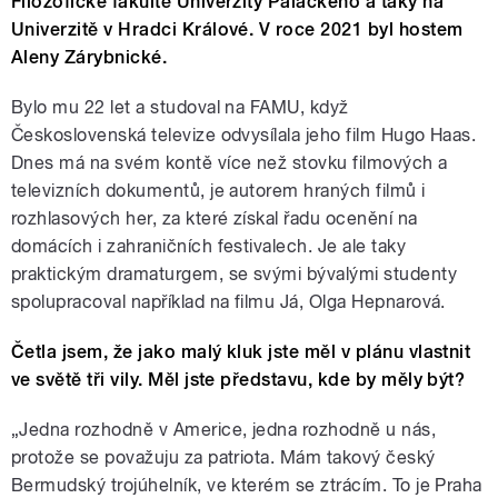
Filozofické fakultě Univerzity Palackého a taky na
Univerzitě v Hradci Králové. V roce 2021 byl hostem
Aleny Zárybnické.
Bylo mu 22 let a studoval na FAMU, když
Československá televize odvysílala jeho film Hugo Haas.
Dnes má na svém kontě více než stovku filmových a
televizních dokumentů, je autorem hraných filmů i
rozhlasových her, za které získal řadu ocenění na
domácích i zahraničních festivalech. Je ale taky
praktickým dramaturgem, se svými bývalými studenty
spolupracoval například na filmu Já, Olga Hepnarová.
Četla jsem, že jako malý kluk jste měl v plánu vlastnit
ve světě tři vily. Měl jste představu, kde by měly být?
„Jedna rozhodně v Americe, jedna rozhodně u nás,
protože se považuju za patriota. Mám takový český
Bermudský trojúhelník, ve kterém se ztrácím. To je Praha