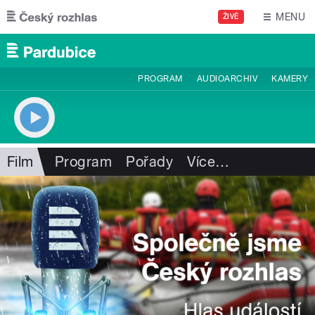
Přejít k hlavnímu obsahu
MENU
ŽIVĚ
PROGRAM
AUDIOARCHIV
KAMERY
Film
Program
Pořady
Více
…