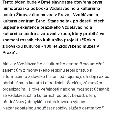
Tento týden bude v Brně slavnostně otevřena první
mimopražská pobočka Vzdělávacího a kulturního
centra Židovského muzea v Praze - Vzdělávací a
kulturní centrum Brno. Stane se tak po deseti letech
úspěšné existence pražského Vzdělávacího a
kulturního centra a zároveň v roce, který probíhá ve
znamení rozsáhlého kulturního projektu "Rok s
židovskou kulturou - 100 let Židovského muzea v
Praze".
Aktivity Vzdělávacího a kulturního centra Brno umožní
zájemcům z moravského regionu lepší přístup k
informacím o židovské historii od nejranějších dějin až po
období šoa, o kultuře i o tradicích. Školám, zájmovým
organizacím i široké veřejnosti nabídne možnost účastnit
se vzdělávacích a kulturních pořadů, besed, dílen,
přednáškových cyklů a interaktivních výstav.
Nezanedbatelnou součást nabídky služeb centra tvoří