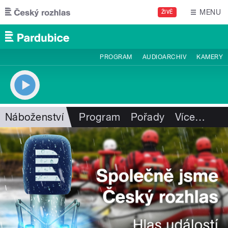
Přejít k hlavnímu obsahu
MENU
ŽIVĚ
PROGRAM
AUDIOARCHIV
KAMERY
Náboženství
Program
Pořady
Více
…