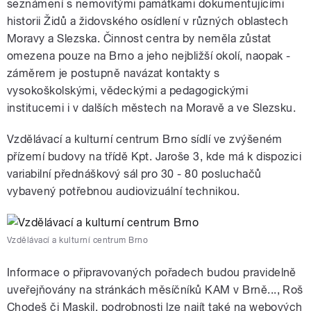
seznámení s nemovitými památkami dokumentujícími
historii Židů a židovského osídlení v různých oblastech
Moravy a Slezska. Činnost centra by neměla zůstat
omezena pouze na Brno a jeho nejbližší okolí, naopak -
záměrem je postupně navázat kontakty s
vysokoškolskými, vědeckými a pedagogickými
institucemi i v dalších městech na Moravě a ve Slezsku.
Vzdělávací a kulturní centrum Brno sídlí ve zvýšeném
přízemí budovy na třídě Kpt. Jaroše 3, kde má k dispozici
variabilní přednáškový sál pro 30 - 80 posluchačů
vybavený potřebnou audiovizuální technikou.
Vzdělávací a kulturní centrum Brno
Informace o připravovaných pořadech budou pravidelně
uveřejňovány na stránkách měsíčníků KAM v Brně..., Roš
Chodeš či Maskil, podrobnosti lze najít také na webových