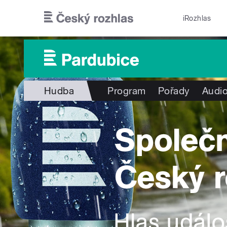
Přejít k hlavnímu obsahu
iRozhlas
Hudba
Program
Pořady
Audio