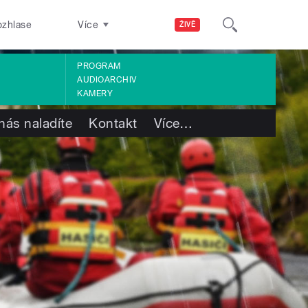
ozhlase
Více
ŽIVĚ
PROGRAM
AUDIOARCHIV
KAMERY
nás naladíte
Kontakt
Více
…