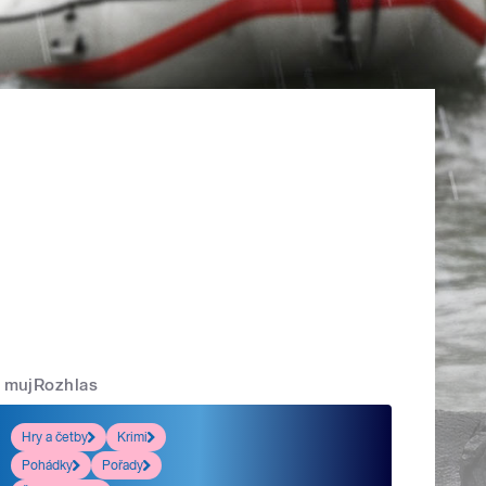
mujRozhlas
Hry a četby
Krimi
Pohádky
Pořady