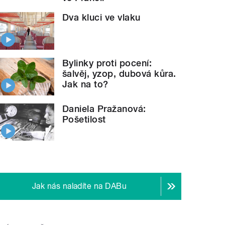
Dva kluci ve vlaku
Bylinky proti pocení:
šalvěj, yzop, dubová kůra.
Jak na to?
Daniela Pražanová:
Pošetilost
Jak nás naladíte na DABu