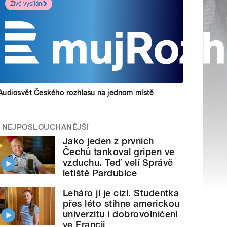
Živé vysílání
Audiosvět Českého rozhlasu na jednom místě
NEJPOSLOUCHANĚJŠÍ
Jako jeden z prvních
Čechů tankoval gripen ve
vzduchu. Teď velí Správě
letiště Pardubice
Leháro jí je cizí. Studentka
přes léto stihne americkou
univerzitu i dobrovolničení
ve Francii