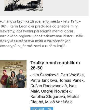
Románová kronika ztraceného města - léta 1945–
1961. Karin Lednická předkládá do značné míry
převratný, dosavadní paradigma měnící obraz
hornického regionu, jehož zahlazenou historii stále
překrývá tlustá vrstva mýtů a zakořeněných
stereotypů o „černé zemi a rudém kraji“.
Toulky první republikou
26-50
Jitka Škápíková, Petr Vodička,
Petra Tanclová, Tomáš Pánek,
Dušan Radovanovič, Ivan
Malý, Ondřej Nováček,
Karolína Stegurová, Michal
Dlouhý, Miloš Vaněček
Koupit