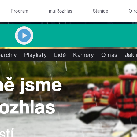
Program
mujRozhlas
Stanice
O r
archiv
Playlisty
Lidé
Kamery
O nás
Jak 