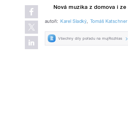
Nová muzika z domova i ze 
autoři:
Karel Sladký
,
Tomáš Katschner
Všechny díly pořadu na mujRozhlas