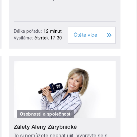
Délka pořadu:
12 minut
Čtěte více
Vysíláme:
čtvrtek 17:30
Osobnosti a společnost
Zálety Aleny Zárybnické
To si nemůžete nechat ujít. Vypravte se s