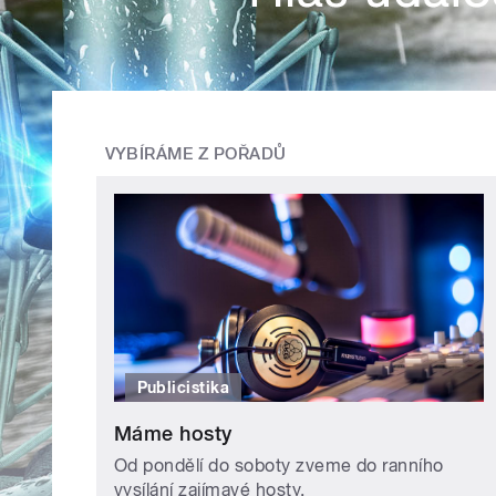
VYBÍRÁME Z POŘADŮ
Publicistika
Máme hosty
Od pondělí do soboty zveme do ranního
vysílání zajímavé hosty.