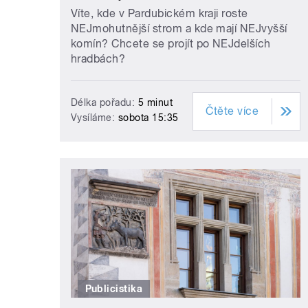
Víte, kde v Pardubickém kraji roste
NEJmohutnější strom a kde mají NEJvyšší
komín? Chcete se projít po NEJdelších
hradbách?
Délka pořadu:
5 minut
Čtěte více
Vysíláme:
sobota 15:35
Publicistika