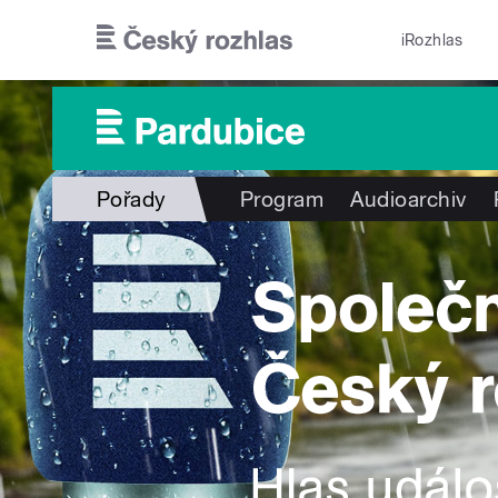
Přejít k hlavnímu obsahu
iRozhlas
Pořady
Program
Audioarchiv