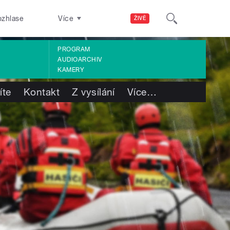
ozhlase
Více
ŽIVĚ
PROGRAM
AUDIOARCHIV
KAMERY
íte
Kontakt
Z vysílání
Více
…