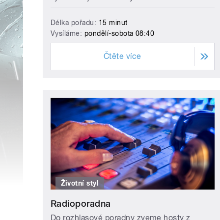
Délka pořadu:
15 minut
Vysíláme:
pondělí-sobota 08:40
Čtěte více
Životní styl
Radioporadna
Do rozhlasové poradny zveme hosty z