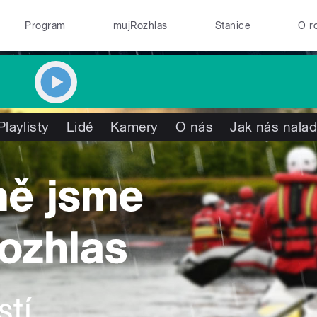
Program
mujRozhlas
Stanice
O r
Playlisty
Lidé
Kamery
O nás
Jak nás nalad