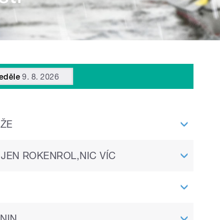
eděle
9. 8. 2026
ŽE
 JEN ROKENROL,NIC VÍC
NIN