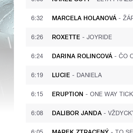
6:32
MARCELA HOLANOVÁ
-
ŽÁ
6:26
ROXETTE
-
JOYRIDE
6:24
DARINA ROLINCOVÁ
-
ČO O
6:19
LUCIE
-
DANIELA
6:15
ERUPTION
-
ONE WAY TIC
6:08
DALIBOR JANDA
-
VŽDYCK
6:05
MAREK ZTRACENÝ
-
TO SE