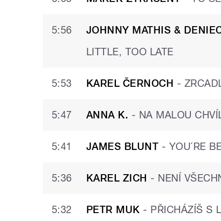
5:56
JOHNNY MATHIS & DENIE
LITTLE, TOO LATE
5:53
KAREL ČERNOCH
-
ZRCAD
5:47
ANNA K.
-
NA MALOU CHVÍL
5:41
JAMES BLUNT
-
YOU´RE B
5:36
KAREL ZICH
-
NENÍ VŠECH
5:32
PETR MUK
-
PŘICHÁZÍŠ S