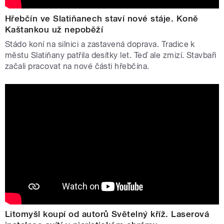
Hřebčín ve Slatiňanech staví nové stáje. Koně
Kaštankou už nepoběží
Stádo koní na silnici a zastavená doprava. Tradice k
městu Slatiňany patřila desítky let. Teď ale zmizí. Stavbaři
začali pracovat na nové části hřebčína.
Litomyšl koupí od autorů Světelný kříž. Laserová