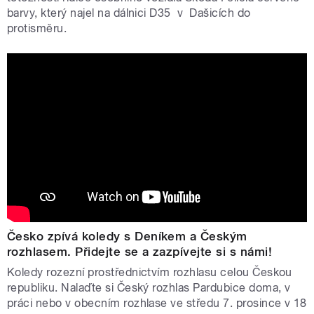
barvy, který najel na dálnici D35 v Dašicích do
protisměru.
Česko zpívá koledy s Deníkem a Českým
rozhlasem. Přidejte se a zazpívejte si s námi!
Koledy rozezní prostřednictvím rozhlasu celou Českou
republiku. Nalaďte si Český rozhlas Pardubice doma, v
práci nebo v obecním rozhlase ve středu 7. prosince v 18