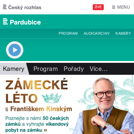
Přejít k hlavnímu obsahu
MENU
ŽIVĚ
PROGRAM
AUDIOARCHIV
KAMERY
Kamery
Program
Pořady
Více
…