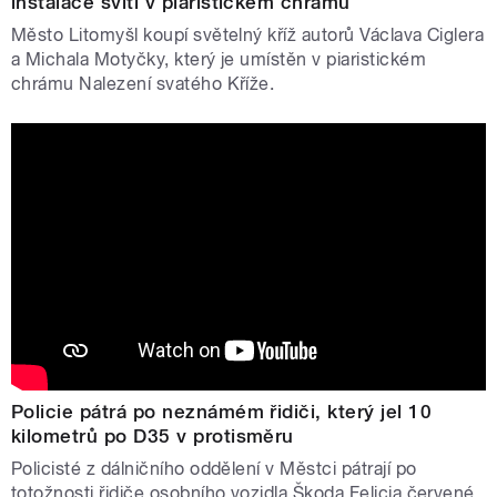
instalace svítí v piaristickém chrámu
Město Litomyšl koupí světelný kříž autorů Václava Ciglera
a Michala Motyčky, který je umístěn v piaristickém
chrámu Nalezení svatého Kříže.
Policie pátrá po neznámém řidiči, který jel 10
kilometrů po D35 v protisměru
Policisté z dálničního oddělení v Městci pátrají po
totožnosti řidiče osobního vozidla Škoda Felicia červené