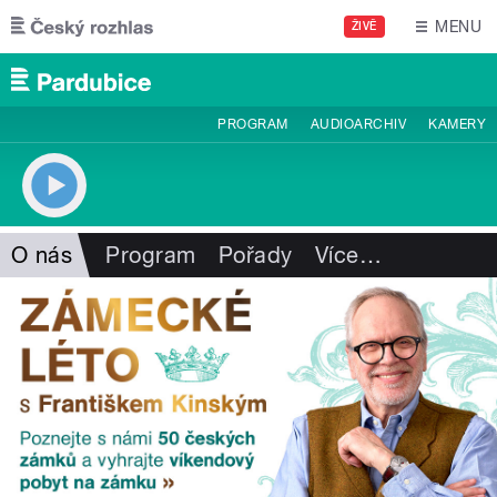
Přejít k hlavnímu obsahu
MENU
ŽIVĚ
PROGRAM
AUDIOARCHIV
KAMERY
O nás
Program
Pořady
Více
…