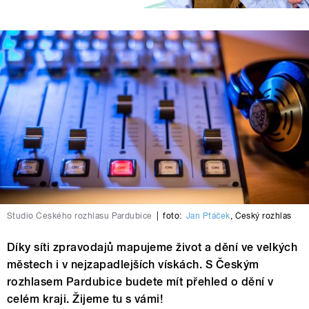
Studio Českého rozhlasu Pardubice
|
foto:
Jan Ptáček
,
Český rozhlas
Díky síti zpravodajů mapujeme život a dění ve velkých
městech i v nejzapadlejších vískách. S Českým
rozhlasem Pardubice budete mít přehled o dění v
celém kraji. Žijeme tu s vámi!