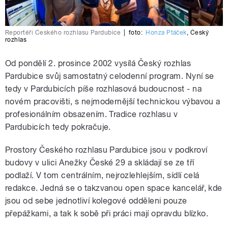
Reportéři Českého rozhlasu Pardubice
|
foto:
Honza Ptáček
,
Český
rozhlas
Od pondělí 2. prosince 2002 vysílá Český rozhlas
Pardubice svůj samostatný celodenní program. Nyní se
tedy v Pardubicích píše rozhlasová budoucnost - na
novém pracovišti, s nejmodernější technickou výbavou a
profesionálním obsazením. Tradice rozhlasu v
Pardubicích tedy pokračuje.
Prostory Českého rozhlasu Pardubice jsou v podkroví
budovy v ulici Anežky České 29 a skládají se ze tří
podlaží. V tom centrálním, nejrozlehlejším, sídlí celá
redakce. Jedná se o takzvanou open space kancelář, kde
jsou od sebe jednotliví kolegové odděleni pouze
přepážkami, a tak k sobě při práci mají opravdu blízko.