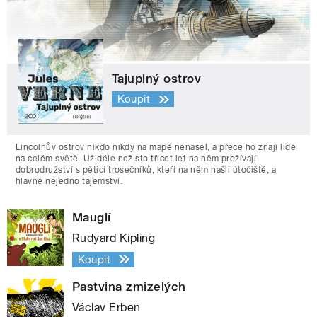
Tajuplný ostrov
Koupit
Lincolnův ostrov nikdo nikdy na mapě nenašel, a přece ho znají lidé
na celém světě. Už déle než sto třicet let na něm prožívají
dobrodružství s pěticí trosečníků, kteří na něm našli útočiště, a
hlavně nejedno tajemství.
Mauglí
Rudyard Kipling
Koupit
Pastvina zmizelých
Václav Erben