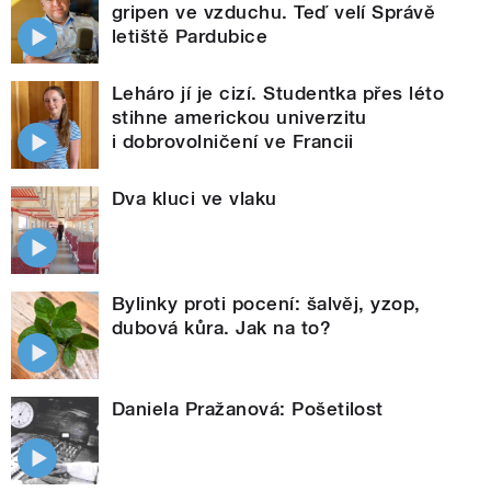
gripen ve vzduchu. Teď velí Správě
letiště Pardubice
Leháro jí je cizí. Studentka přes léto
stihne americkou univerzitu
i dobrovolničení ve Francii
Dva kluci ve vlaku
Bylinky proti pocení: šalvěj, yzop,
dubová kůra. Jak na to?
Daniela Pražanová: Pošetilost