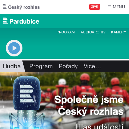
Přejít k hlavnímu obsahu
MENU
ŽIVĚ
PROGRAM
AUDIOARCHIV
KAMERY
Hudba
Program
Pořady
Více
…