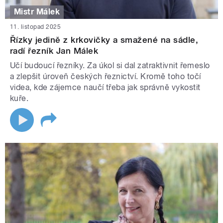
Mistr Málek
11. listopad 2025
Řízky jedině z krkovičky a smažené na sádle,
radí řezník Jan Málek
Učí budoucí řezníky. Za úkol si dal zatraktivnit řemeslo
a zlepšit úroveň českých řeznictví. Kromě toho točí
videa, kde zájemce naučí třeba jak správně vykostit
kuře.