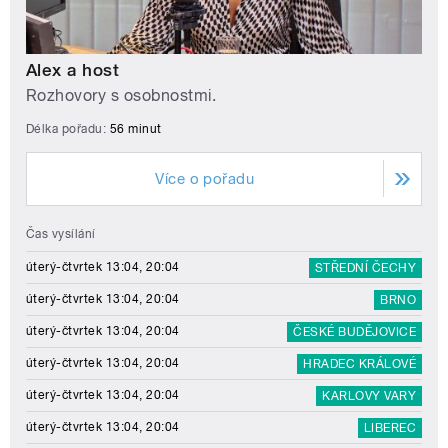
Alex a host
Rozhovory s osobnostmi.
Délka pořadu:
56 minut
Více o pořadu
Čas vysílání
úterý-čtvrtek 13:04, 20:04
STŘEDNÍ ČECHY
úterý-čtvrtek 13:04, 20:04
BRNO
úterý-čtvrtek 13:04, 20:04
ČESKÉ BUDĚJOVICE
úterý-čtvrtek 13:04, 20:04
HRADEC KRÁLOVÉ
úterý-čtvrtek 13:04, 20:04
KARLOVY VARY
úterý-čtvrtek 13:04, 20:04
LIBEREC