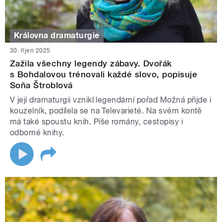
Královna dramaturgie
30. říjen 2025
Zažila všechny legendy zábavy. Dvořák
s Bohdalovou trénovali každé slovo, popisuje
Soňa Štroblová
V její dramaturgii vznikl legendární pořad Možná přijde i
kouzelník, podílela se na Televarieté. Na svém kontě
má také spoustu knih. Píše romány, cestopisy i
odborné knihy.