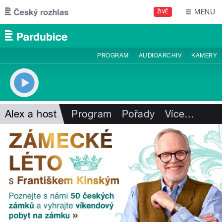
Přejít k hlavnímu obsahu
MENU
ŽIVĚ
PROGRAM
AUDIOARCHIV
KAMERY
Alex a host
Program
Pořady
Více
…