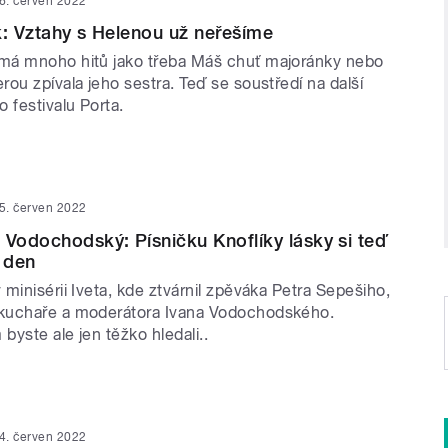
6. červen 2022
k: Vztahy s Helenou už neřešíme
má mnoho hitů jako třeba Máš chuť majoránky nebo
ou zpívala jeho sestra. Teď se soustředí na další
 festivalu Porta.
5. červen 2022
 Vodochodský: Písničku Knoflíky lásky si teď
 den
minisérii Iveta, kde ztvárnil zpěváka Petra Sepešiho,
kuchaře a moderátora Ivana Vodochodského.
yste ale jen těžko hledali..
4. červen 2022