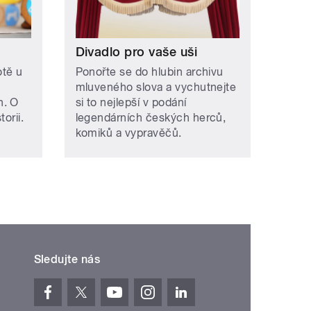
Divadlo pro vaše uši
otě u
Ponořte se do hlubin archivu
mluveného slova a vychutnejte
h. O
si to nejlepší v podání
orii.
legendárních českých herců,
komiků a vypravěčů.
Sledujte nás