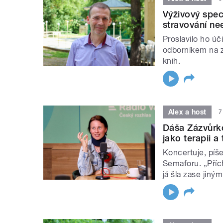
Výživový spec
stravování ne
Proslavilo ho úč
odborníkem na z
knih.
Alex a host
7
Dáša Zázvůrk
jako terapii a
Koncertuje, píše
Semaforu. „Přích
já šla zase jin