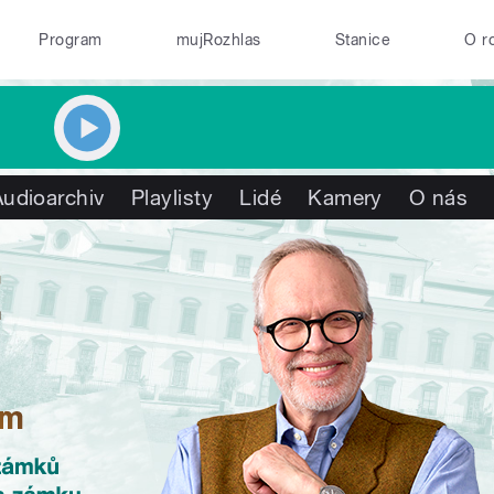
Program
mujRozhlas
Stanice
O r
Audioarchiv
Playlisty
Lidé
Kamery
O nás