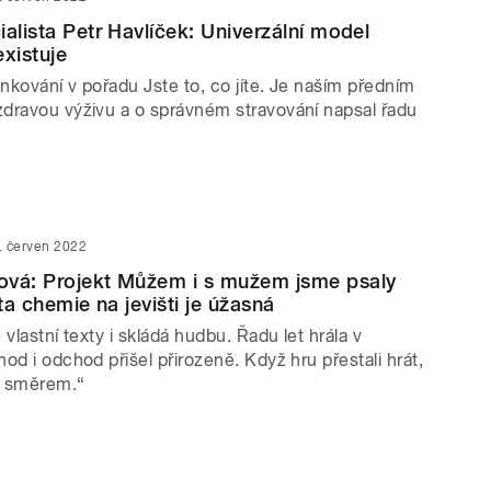
ialista Petr Havlíček: Univerzální model
existuje
inkování v pořadu Jste to, co jíte. Je naším předním
dravou výživu a o správném stravování napsal řadu
. červen 2022
ová: Projekt Můžem i s mužem jsme psaly
 ta chemie na jevišti je úžasná
 vlastní texty i skládá hudbu. Řadu let hrála v
od i odchod přišel přirozeně. Když hru přestali hrát,
ým směrem.“