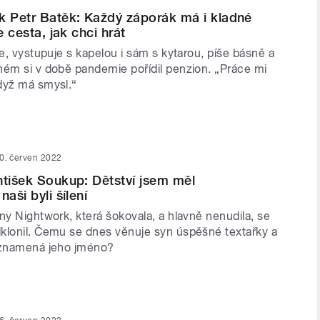
k Petr Batěk: Každý záporák má i kladné
e cesta, jak chci hrát
le, vystupuje s kapelou i sám s kytarou, píše básně a
hém si v době pandemie pořídil penzion. „Práce mi
dyž má smysl.“
0. červen 2022
ntišek Soukup: Dětství jsem měl
naši byli šílení
ny Nightwork, která šokovala, a hlavně nenudila, se
klonil. Čemu se dnes věnuje syn úspěšné textařky a
 znamená jeho jméno?