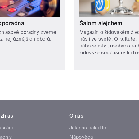
oporadna
Šalom alejchem
zhlasové poradny zveme
Magazín o židovském živ
 z nejrůznějších oborů.
nás i ve světě. O kultuře,
náboženství, osobnostec
židovské současnosti i hist
zhlas
O nás
ysílání
Jak nás naladíte
rchiv
Nápověda