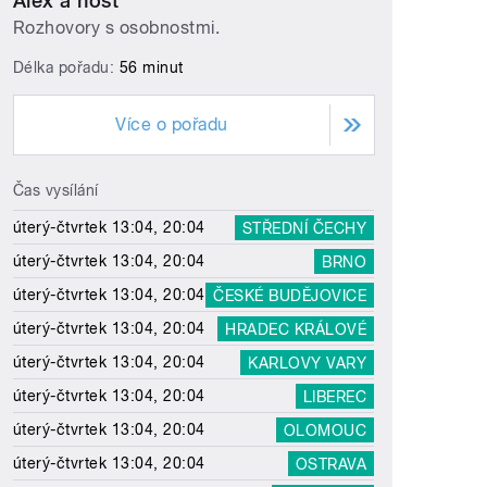
Alex a host
Rozhovory s osobnostmi.
Délka pořadu:
56 minut
Více o pořadu
Čas vysílání
úterý-čtvrtek 13:04, 20:04
STŘEDNÍ ČECHY
úterý-čtvrtek 13:04, 20:04
BRNO
úterý-čtvrtek 13:04, 20:04
ČESKÉ BUDĚJOVICE
úterý-čtvrtek 13:04, 20:04
HRADEC KRÁLOVÉ
úterý-čtvrtek 13:04, 20:04
KARLOVY VARY
úterý-čtvrtek 13:04, 20:04
LIBEREC
úterý-čtvrtek 13:04, 20:04
OLOMOUC
úterý-čtvrtek 13:04, 20:04
OSTRAVA