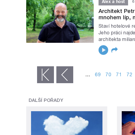
Alex a host
6
Architekt Pet
mnohem líp, m
Staví hotelové r
Jeho práci najd
architekta miliar
STRÁNKY
…
69
70
71
72
« první
‹ předchozí
DALŠÍ POŘADY