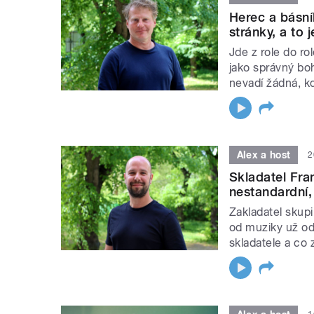
Herec a básní
stránky, a to j
Jde z role do ro
jako správný bo
nevadí žádná, k
Alex a host
2
Skladatel Fra
nestandardní, 
Zakladatel skupi
od muziky už od
skladatele a co