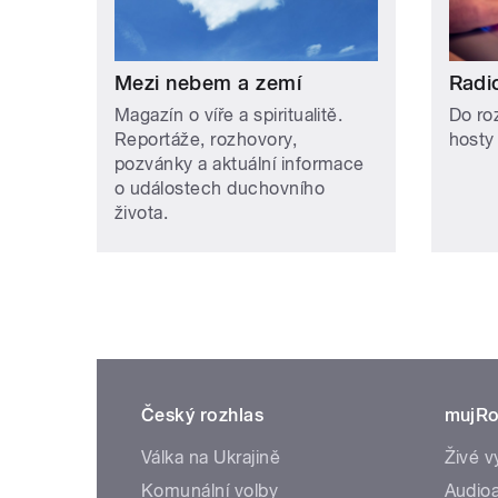
Mezi nebem a zemí
Radi
Magazín o víře a spiritualitě.
Do ro
Reportáže, rozhovory,
hosty
pozvánky a aktuální informace
o událostech duchovního
života.
Český rozhlas
mujRo
Válka na Ukrajině
Živé v
Komunální volby
Audioa