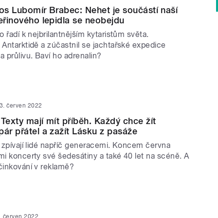
uos Lubomír Brabec: Nehet je součástí naší
teřinového lepidla se neobejdu
o řadí k nejbrilantnějším kytaristům světa.
 Antarktidě a zúčastnil se jachtařské expedice
a průlivu. Baví ho adrenalin?
3. červen 2022
 Texty mají mít příběh. Každý chce žít
pár přátel a zažít Lásku z pasáže
a zpívají lidé napříč generacemi. Koncem června
mi koncerty své šedesátiny a také 40 let na scéně. A
účinkování v reklamě?
. červen 2022