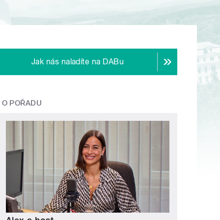
Jak nás naladíte na DABu
O POŘADU