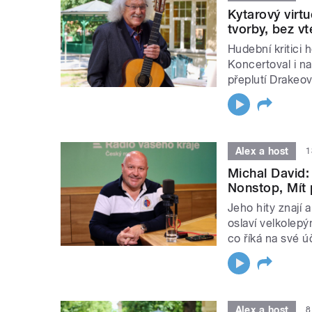
Kytarový virt
tvorby, bez v
Hudební kritici h
Koncertoval i na
přeplutí Drakeov
Alex a host
1
Michal David:
Nonstop, Mít 
Jeho hity znají 
oslaví velkolepý
co říká na své 
Alex a host
8