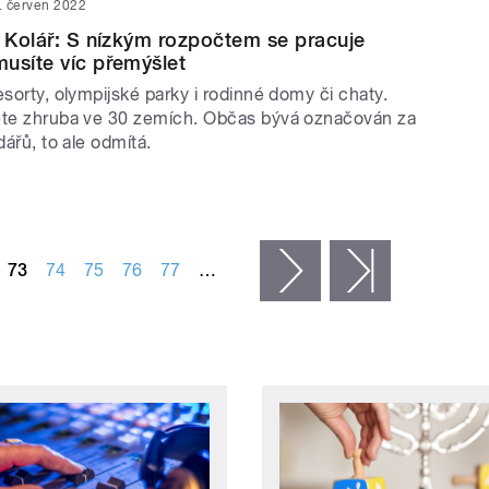
. červen 2022
r Kolář: S nízkým rozpočtem se pracuje
usíte víc přemýšlet
esorty, olympijské parky i rodinné domy či chaty.
ete zhruba ve 30 zemích. Občas bývá označován za
dářů, to ale odmítá.
73
74
75
76
77
…
následující ›
poslední »