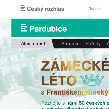
Přejít k hlavnímu obsahu
iRozhlas
Alex a host
Program
Pořady