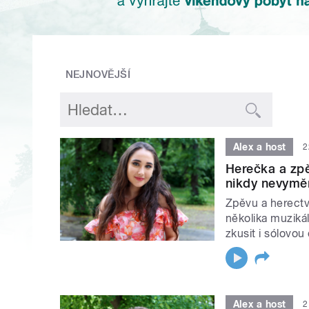
NEJNOVĚJŠÍ
Alex a host
2
Herečka a zpě
nikdy nevyměn
Zpěvu a herectví
několika muzikál
zkusit i sólovou
Alex a host
2