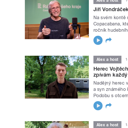
Alex a host
1
Jiří Vondráče
Na svém kontě 
Copacabana, kter
ročník hudebního
Alex a host
1
Herec Vojtěch
zpívám každý
Nadějný herec v 
a syn známého 
Podobu s otcem b
Alex a host
1