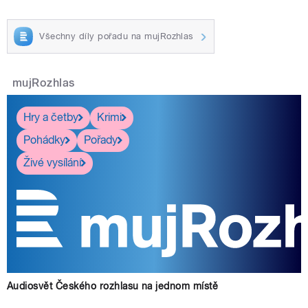
Všechny díly pořadu na mujRozhlas
mujRozhlas
Hry a četby
Krimi
Pohádky
Pořady
Živé vysílání
Audiosvět Českého rozhlasu na jednom místě