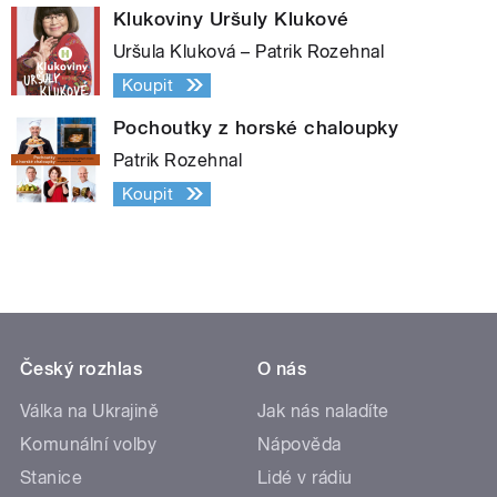
Klukoviny Uršuly Klukové
Uršula Kluková – Patrik Rozehnal
Koupit
Pochoutky z horské chaloupky
Patrik Rozehnal
Koupit
Český rozhlas
O nás
Válka na Ukrajině
Jak nás naladíte
Komunální volby
Nápověda
Stanice
Lidé v rádiu