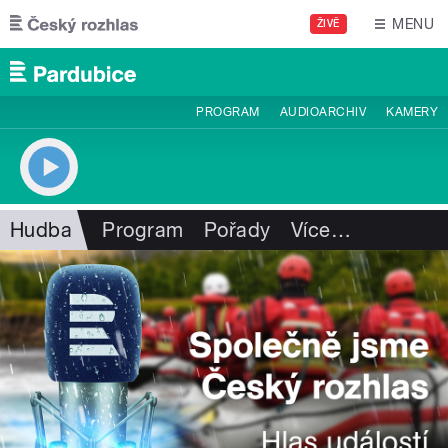
Přejít k hlavnímu obsahu
MENU
ŽIVĚ
PROGRAM
AUDIOARCHIV
KAMERY
Hudba
Program
Pořady
Více
…