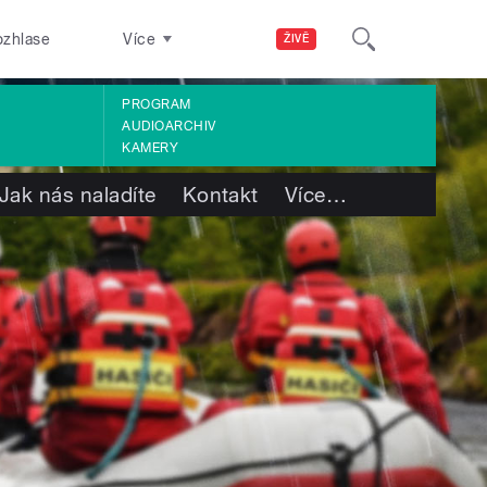
ozhlase
Více
ŽIVĚ
PROGRAM
AUDIOARCHIV
KAMERY
Jak nás naladíte
Kontakt
Více
…