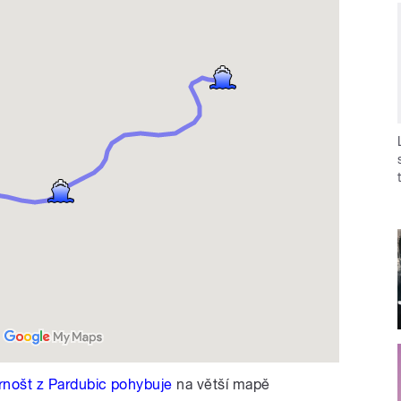
Arnošt z Pardubic pohybuje
na větší mapě