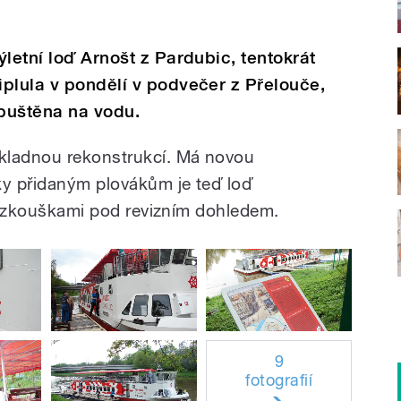
letní loď Arnošt z Pardubic, tentokrát
plula v pondělí v podvečer z Přelouče,
puštěna na vodu.
kladnou rekonstrukcí. Má novou
ky přidaným plovákům je teď loď
la zkouškami pod revizním dohledem.
9
fotografií