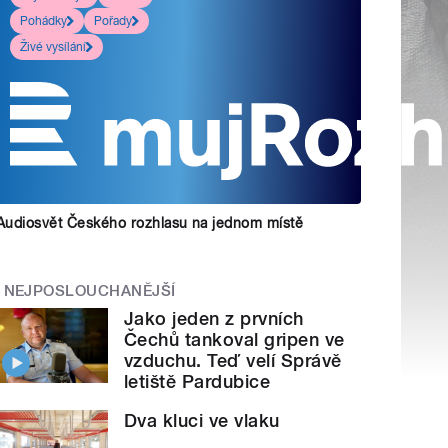
Pohádky
Pořady
Živé vysílání
Audiosvět Českého rozhlasu na jednom místě
NEJPOSLOUCHANĚJŠÍ
Jako jeden z prvních
Čechů tankoval gripen ve
vzduchu. Teď velí Správě
letiště Pardubice
Dva kluci ve vlaku