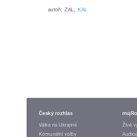
autoři:
ZAL
,
KAL
Český rozhlas
mujRo
Válka na Ukrajině
Živé v
Komunální volby
Audioa