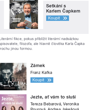
Setkání s
Karlem Čapkem
Koupit
Literární fikce, pokus přiblížit literární nadsázkou
spisovatele, filozofa, ale hlavně člověka Karla Čapka
trochu jinou formou.
Zámek
Franz Kafka
Koupit
Jezte, ať vám to sluší
Tereza Bebarová, Veronika
Pourová, Andrea Jakešová