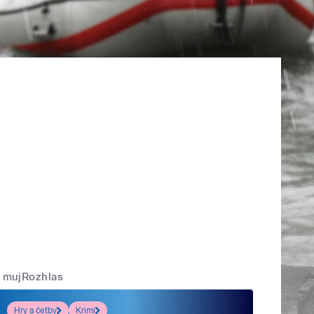
mujRozhlas
Hry a četby
Krimi