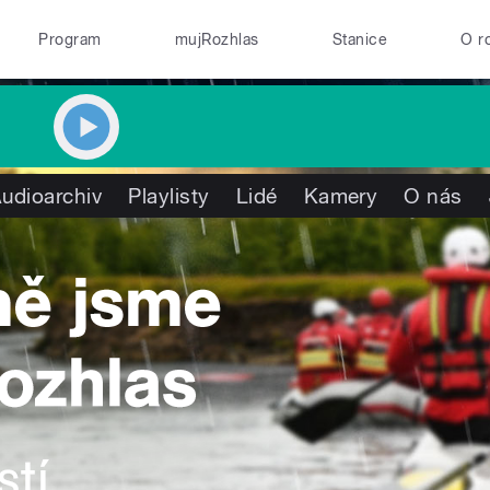
Program
mujRozhlas
Stanice
O r
udioarchiv
Playlisty
Lidé
Kamery
O nás