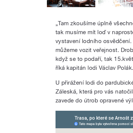
„Tam zkoušíme úplně všechno
tak musíme mít loď v napro
vystavení lodního osvědčení.
můžeme vozit veřejnost. Drobn
když se to podaří, tak 15.kvě
říká kapitán lodi Václav Polák
U přirážení lodi do pardubick
Záleská, která pro vás natoči
zavede do útrob opravené výle