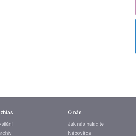
zhlas
O nás
ysílání
Jak nás naladíte
rchiv
Nápověda