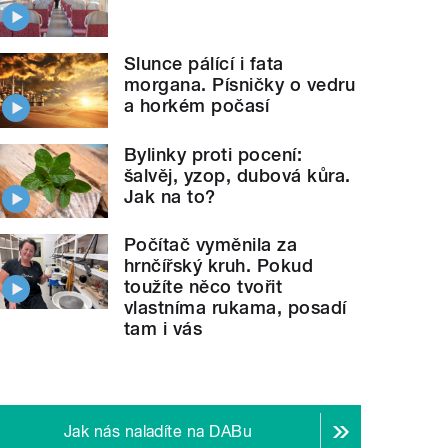
Slunce pálící i fata
morgana. Písničky o vedru
a horkém počasí
Bylinky proti pocení:
šalvěj, yzop, dubová kůra.
Jak na to?
Počítač vyměnila za
hrnčířský kruh. Pokud
toužíte něco tvořit
vlastníma rukama, posadí
tam i vás
Jak nás naladíte na DABu