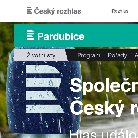
Přejít k hlavnímu obsahu
iRozhlas
Životní styl
Program
Pořady
A