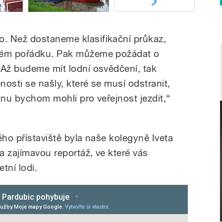
. Než dostaneme klasifikační průkaz,
stém pořádku. Pak můžeme požádat o
 Až budeme mít lodní osvědčení, tak
osti se našly, které se musí odstranit,
tnu bychom mohli pro veřejnost jezdit,“
.
ého přístaviště byla naše kolegyně Iveta
la zajímavou reportáž, ve které vás
tní lodi.