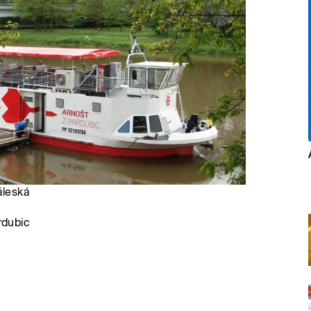
áleská
rdubic