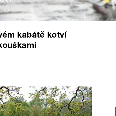
vém kabátě kotví
zkouškami