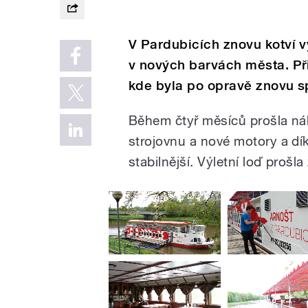
V Pardubicích znovu kotví vý
v nových barvách města. Při
kde byla po opravě znovu s
Během čtyř měsíců prošla ná
strojovnu a nové motory a dí
stabilnější. Výletní loď proš