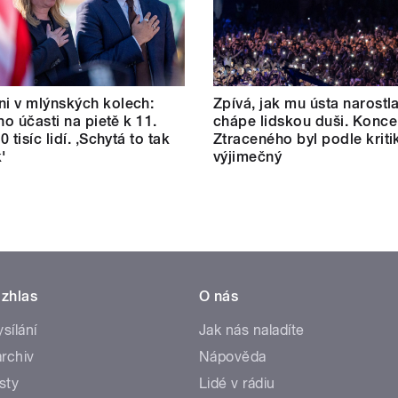
i v mlýnských kolech:
Zpívá, jak mu ústa narostl
ho účasti na pietě k 11.
chápe lidskou duši. Konce
80 tisíc lidí. ‚Schytá to tak
Ztraceného byl podle kriti
'
výjimečný
zhlas
O nás
ysílání
Jak nás naladíte
rchiv
Nápověda
sty
Lidé v rádiu