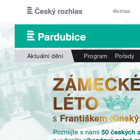
Přejít k hlavnímu obsahu
iRozhlas
Aktuální dění
Program
Pořady