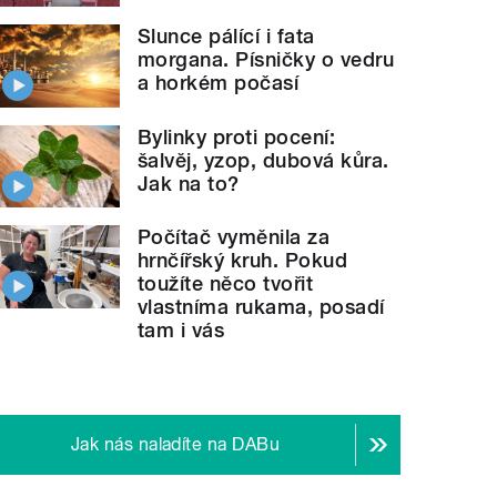
Slunce pálící i fata
morgana. Písničky o vedru
a horkém počasí
Bylinky proti pocení:
šalvěj, yzop, dubová kůra.
Jak na to?
Počítač vyměnila za
hrnčířský kruh. Pokud
toužíte něco tvořit
vlastníma rukama, posadí
tam i vás
Jak nás naladíte na DABu