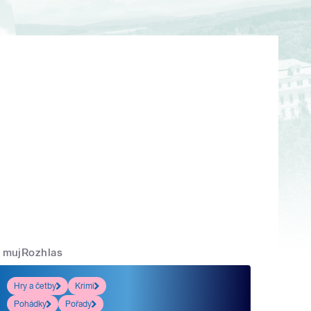
mujRozhlas
Hry a četby
Krimi
Pohádky
Pořady