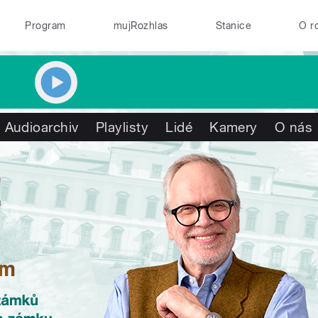
Program
mujRozhlas
Stanice
O r
Audioarchiv
Playlisty
Lidé
Kamery
O nás