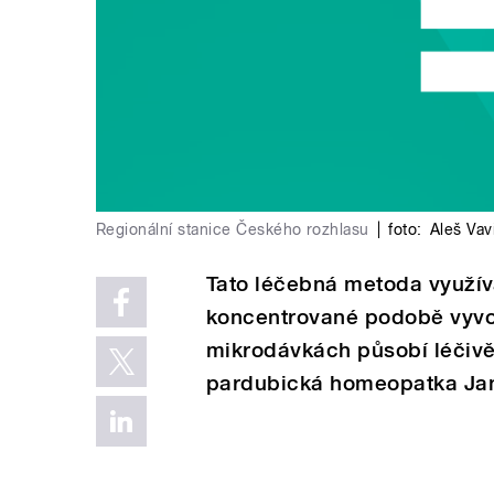
Regionální stanice Českého rozhlasu
|
foto:
Aleš Vav
Tato léčebná metoda využívá
koncentrované podobě vyvo
mikrodávkách působí léčivě.
pardubická homeopatka Ja