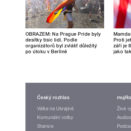
OBRAZEM: Na Prague Pride byly
Mamdan
desítky tisíc lidí. Podle
Proti je
organizátorů byl zvlášť důležitý
září je 
po útoku v Berlíně
jako tak
Český rozhlas
mujRo
Válka na Ukrajině
Živé v
Komunální volby
Audioa
Stanice
Podca