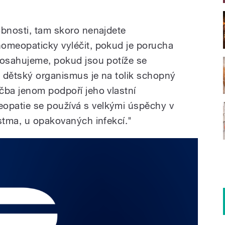
obnosti, tam skoro nenajdete
homeopaticky vyléčit, pokud je porucha
dosahujeme, pokud jsou potíže se
y dětský organismus je na tolik schopný
čba jenom podpoří jeho vlastní
patie se používá s velkými úspěchy v
astma, u opakovaných infekcí."