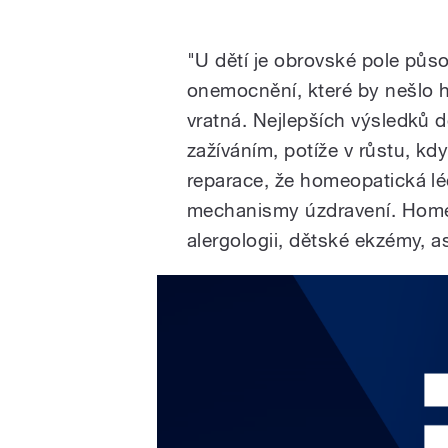
"U dětí je obrovské pole půs
onemocnění, které by nešlo 
vratná. Nejlepších výsledků 
zažíváním, potíže v růstu, kd
reparace, že homeopatická lé
mechanismy úzdravení. Homeo
alergologii, dětské ekzémy, 