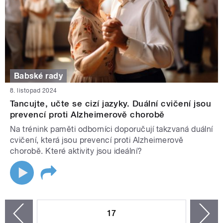
Babské rady
8. listopad 2024
Tancujte, učte se cizí jazyky. Duální cvičení jsou
prevencí proti Alzheimerově chorobě
Na trénink paměti odborníci doporučují takzvaná duální
cvičení, která jsou prevencí proti Alzheimerově
chorobě. Které aktivity jsou ideální?
STRÁNKY
17
n
zí