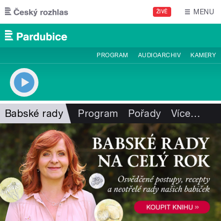
Přejít k hlavnímu obsahu
MENU
ŽIVĚ
PROGRAM
AUDIOARCHIV
KAMERY
Babské rady
Program
Pořady
Více
…