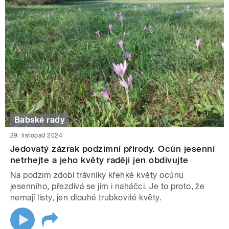
Babské rady
29. listopad 2024
Jedovatý zázrak podzimní přírody. Ocún jesenní
netrhejte a jeho květy raději jen obdivujte
Na podzim zdobí trávníky křehké květy ocúnu
jesenního, přezdívá se jim i naháčci. Je to proto, že
nemají listy, jen dlouhé trubkovité květy.