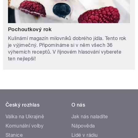
Pochoutkový rok
Kulinární magazín milovníků dobrého jídla. Tento rok
je výjimečný. Připomínáme si v něm všech 36
výherních receptů. V říjnovém hlasování vyberete
ten nejlepší!
Český rozhlas
O nás
Válka na Ukrajině
Jak nás naladíte
Komunální volby
Nápověda
Stanice
Lidé v rádiu