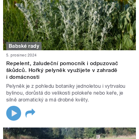
Babské rady
5. prosinec 2024
Repelent, žaludeční pomocník i odpuzovač
škůdců. Hořký pelyněk využijete v zahradě
i domácnosti
Pelyněk je z pohledu botaniky jednoletou i vytrvalou
bylinou, dorůstá do velikosti polokeře nebo keře, je
silně aromatický a má drobné květy.