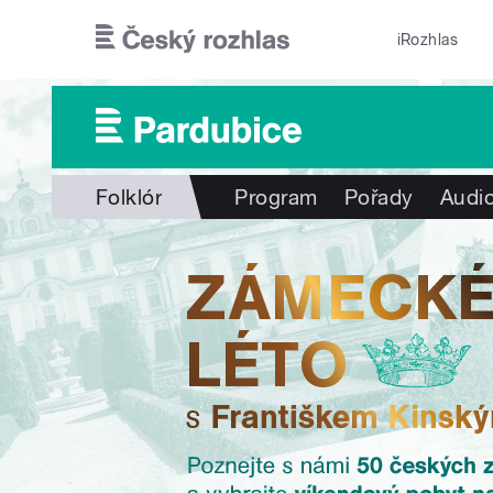
Přejít k hlavnímu obsahu
iRozhlas
Folklór
Program
Pořady
Audio