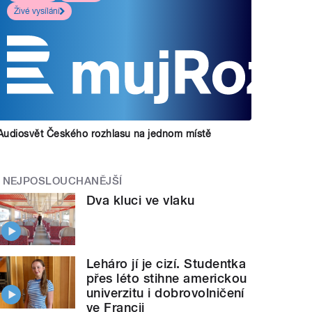
Živé vysílání
Audiosvět Českého rozhlasu na jednom místě
NEJPOSLOUCHANĚJŠÍ
Dva kluci ve vlaku
Leháro jí je cizí. Studentka
přes léto stihne americkou
univerzitu i dobrovolničení
ve Francii