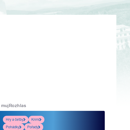
mujRozhlas
Hry a četby
Krimi
Pohádky
Pořady