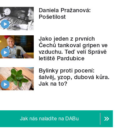
Daniela Pražanová:
Pošetilost
Jako jeden z prvních
Čechů tankoval gripen ve
vzduchu. Teď velí Správě
letiště Pardubice
Bylinky proti pocení:
šalvěj, yzop, dubová kůra.
Jak na to?
Jak nás naladíte na DABu