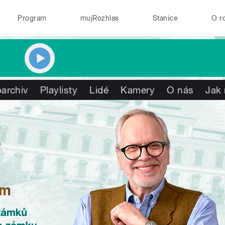
Program
mujRozhlas
Stanice
O r
archiv
Playlisty
Lidé
Kamery
O nás
Jak 