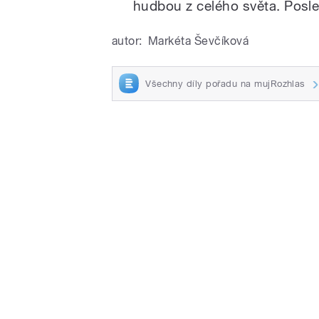
hudbou z celého světa. Poslec
autor:
Markéta Ševčíková
Všechny díly pořadu na mujRozhlas