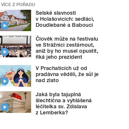
VÍCE Z POŘADU
Selské slavnosti
v Holašovicích: sedláci,
Doudlebané a Babouci
Člověk může na festivalu
ve Strážnici zestárnout,
aniž by ho musel opustit,
říká jeho prezident
V Prachaticích už od
pradávna věděli, že sůl je
nad zlato
Jaká byla tajuplná
šlechtična a vyhlášená
léčitelka sv. Zdislava
z Lemberka?