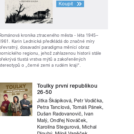
Koupit
Románová kronika ztraceného města - léta 1945–
1961. Karin Lednická předkládá do značné míry
převratný, dosavadní paradigma měnící obraz
hornického regionu, jehož zahlazenou historii stále
překrývá tlustá vrstva mýtů a zakořeněných
stereotypů o „černé zemi a rudém kraji“.
Toulky první republikou
26-50
Jitka Škápíková, Petr Vodička,
Petra Tanclová, Tomáš Pánek,
Dušan Radovanovič, Ivan
Malý, Ondřej Nováček,
Karolína Stegurová, Michal
Dlouhý, Miloš Vaněček