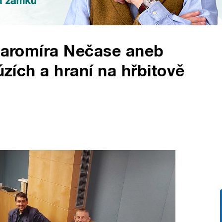
 Jaromíra Nečase aneb
úzích a hraní na hřbitově