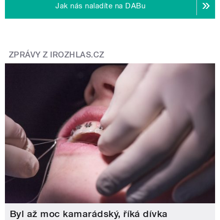
Jak nás naladíte na DABu
ZPRÁVY Z IROZHLAS.CZ
Byl až moc kamarádský, říká dívka