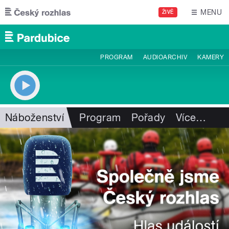
Přejít k hlavnímu obsahu
MENU
ŽIVĚ
PROGRAM
AUDIOARCHIV
KAMERY
Náboženství
Program
Pořady
Více
…