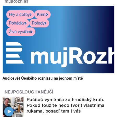
mujRozhlas
Hry a četby
Krimi
Pohádky
Pořady
Živé vysílání
Audiosvět Českého rozhlasu na jednom místě
NEJPOSLOUCHANĚJŠÍ
Počítač vyměnila za hrnčířský kruh.
Pokud toužíte něco tvořit vlastníma
rukama, posadí tam i vás