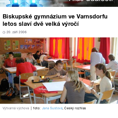
Biskupské gymnázium ve Varnsdorfu
letos slaví dvě velká výročí
20. září 2006
Výtvarná výchova
|
foto:
Jana Šustová
,
Český rozhlas