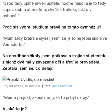
"Jsou tady úplně skvělí učitelé, hodně naučí a je to tady
super: dobrá atmosféra, skvělí lidi okolo, takže v
pohodě."
Proč sis vybral studium právě na tomto gymnáziu?
"Mám tady bratra a slyšel jsem, že je to nejlepší škola ve
Varnsdorfu."
Na chodbách školy jsem potkávala trojice studentek,
z nichž dvě měly zavázané oči a třetí je prováděla.
Zeptala jsem se, co dělají:
Projekt Uvidíš, co nevidíš!
|
foto:
Jana Šustová
"Máme projekt, zkoušíme, jaké to je být slepý."
A jaké to je?