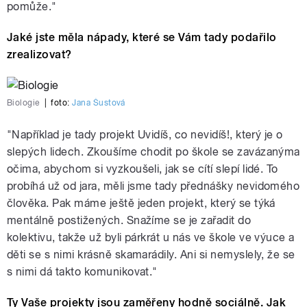
pomůže."
Jaké jste měla nápady, které se Vám tady podařilo
zrealizovat?
Biologie
|
foto:
Jana Šustová
"Například je tady projekt Uvidíš, co nevidíš!, který je o
slepých lidech. Zkoušíme chodit po škole se zavázanýma
očima, abychom si vyzkoušeli, jak se cítí slepí lidé. To
probíhá už od jara, měli jsme tady přednášky nevidomého
člověka. Pak máme ještě jeden projekt, který se týká
mentálně postižených. Snažíme se je zařadit do
kolektivu, takže už byli párkrát u nás ve škole ve výuce a
děti se s nimi krásně skamarádily. Ani si nemyslely, že se
s nimi dá takto komunikovat."
Ty Vaše projekty jsou zaměřeny hodně sociálně. Jak