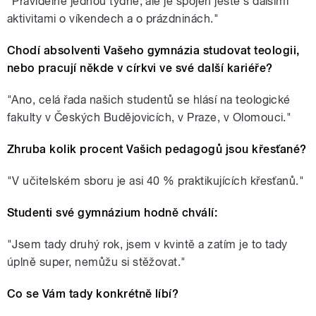
"Pravidelně jednou týdně, ale je spojen ještě s dalšími
aktivitami o víkendech a o prázdninách."
Chodí absolventi Vašeho gymnázia studovat teologii,
nebo pracují někde v církvi ve své další kariéře?
"Ano, celá řada našich studentů se hlásí na teologické
fakulty v Českých Budějovicích, v Praze, v Olomouci."
Zhruba kolik procent Vašich pedagogů jsou křesťané?
"V učitelském sboru je asi 40 % praktikujících křesťanů."
Studenti své gymnázium hodně chválí:
"Jsem tady druhý rok, jsem v kvintě a zatím je to tady
úplně super, nemůžu si stěžovat."
Co se Vám tady konkrétně líbí?