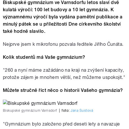
Biskupské gymnázium ve Varnsdorfu letos slaví dvě
kulatá výročí: 100 let budovy a 10 let gymnázia. K
významnému výročí byla vydána pamětní publikace a
minulý pátek se u příležitosti Dne církevního školství
také hodně slavilo.
Nejprve jsem k mikrofonu pozvala ředitele Jiřího Čunáta.
Kolik studentů má Vaše gymnázium?
"260 a nyní máme zažádáno na kraji na zvýšení kapacity,
protože zájem je mnohem větší, než můžeme uspokojit."
Můžete stručně říct něco o historii Vašeho gymnázia?
Biskupské gymnázium Varnsdorf
|
foto:
Jana Šustová
"Gymnázium bylo založeno před deseti lety a navazuje