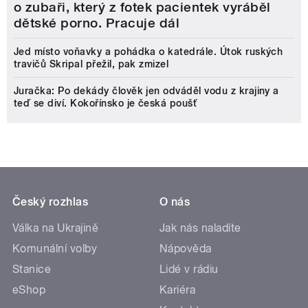
o zubaři, který z fotek pacientek vyráběl
dětské porno. Pracuje dál
Jed místo voňavky a pohádka o katedrále. Útok ruských
travičů Skripal přežil, pak zmizel
Juračka: Po dekády člověk jen odváděl vodu z krajiny a
teď se diví. Kokořínsko je česká poušť
Český rozhlas
O nás
Válka na Ukrajině
Jak nás naladíte
Komunální volby
Nápověda
Stanice
Lidé v rádiu
eShop
Kariéra