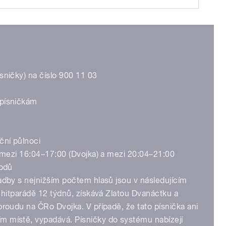
sničky) na číslo 900 11 03
 písničkám
ční půlnoci
. mezi 16:04–17:00 (Dvojka) a mezi 20:04–21:00
bodů
adby s nejnižším počtem hlasů jsou v následujícím
v hitparádě 12 týdnů, získává Zlatou Dvanáctku a
proudu na ČRo Dvojka. V případě, že tato písnička ani
m místě, vypadává. Písničky do systému nabízejí