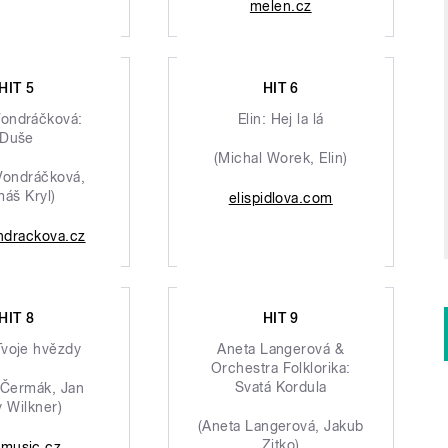
melen.cz
HIT 5
HIT 6
Vondráčková:
Elin: Hej la lá
Duše
(Michal Worek, Elin)
Vondráčková,
áš Kryl)
elispidlova.com
ndrackova.cz
HIT 8
HIT 9
Tvoje hvězdy
Aneta Langerová &
Orchestra Folklorika:
Svatá Kordula
 Čermák, Jan
 Wilkner)
(Aneta Langerová, Jakub
Zitko)
omusic.cz