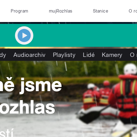
Program
mujRozhlas
Stanice
O r
dy
Audioarchiv
Playlisty
Lidé
Kamery
O 