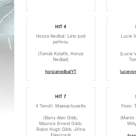
HIT 4
Honza Nedbal: Léto pod
Lucie 
peřinou
(Tomáš Kolařík, Honza
(Lucie 
Nedbal)
Tom
honzanedbalYT
lucievo
HIT 7
4 Tenoři: Massachusetts
Foxo: 
(Barry Alan Gibb,
(Martin
Maurice Ernest Gibb,
Wiky
Robin Hugh Gibb, Jiřina
Fikejzová)
fox