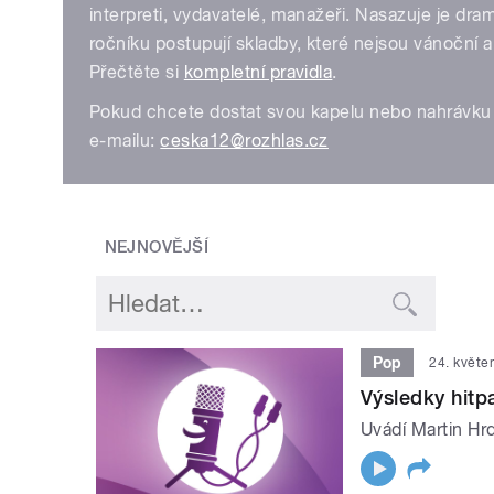
interpreti, vydavatelé, manažeři. Nasazuje je dr
ročníku postupují skladby, které nejsou vánoční 
Přečtěte si
kompletní pravidla
.
Pokud chcete dostat svou kapelu nebo nahrávku 
e-mailu:
ceska12@rozhlas.cz
NEJNOVĚJŠÍ
Pop
24. květe
Výsledky hit
Uvádí Martin Hrd