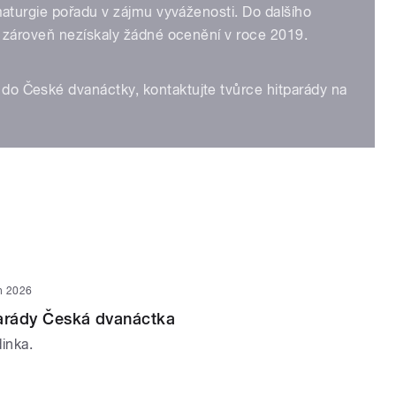
amaturgie pořadu v zájmu vyváženosti. Do dalšího
a zároveň nezískaly žádné ocenění v roce 2019.
do České dvanáctky, kontaktujte tvůrce hitparády na
n 2026
parády Česká dvanáctka
inka.