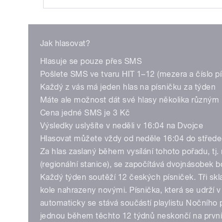
Play
Jak hlasovat?
Hlasuje se pouze přes SMS
Pošlete SMS ve tvaru HIT 1–12 (mezera a číslo pí
Každý z vás má jeden hlas na písničku za týden
Máte ale možnost dát své hlasy několika různým
Cena jedné SMS je 3 Kč
/
Výsledky uslyšíte v neděli v 16:04 na Dvojce
Hlasovat můžete vždy od neděle 16:04 do střede
Za hlas zaslaný během vysílání tohoto pořadu, tj
(regionální stanice), se započítává dvojnásobek 
Každý týden soutěží 12 českých písniček. Tři skl
kole nahrazeny novými. Písnička, která se udrží 
automaticky se stává součástí playlistu Nočního 
jednou během těchto 12 týdnů neskončí na první
pause