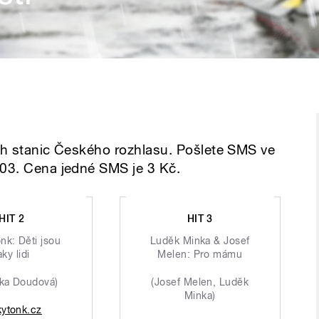
ích stanic Českého rozhlasu. Pošlete SMS ve
 03. Cena jedné SMS je 3 Kč.
HIT 2
HIT 3
nk: Děti jsou
Luděk Minka & Josef
aky lidi
Melen: Pro mámu
ika Doudová)
(Josef Melen, Luděk
Minka)
kytonk.cz