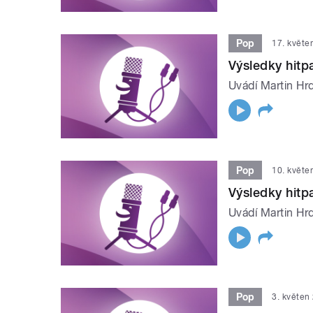
Pop
17. květe
Výsledky hit
Uvádí Martin Hrd
Pop
10. květe
Výsledky hit
Uvádí Martin Hrd
Pop
3. květen