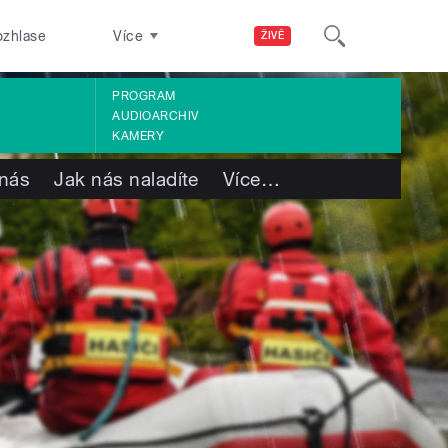
ozhlase
Více
ŽIVĚ
PROGRAM
AUDIOARCHIV
KAMERY
nás
Jak nás naladíte
Více
…