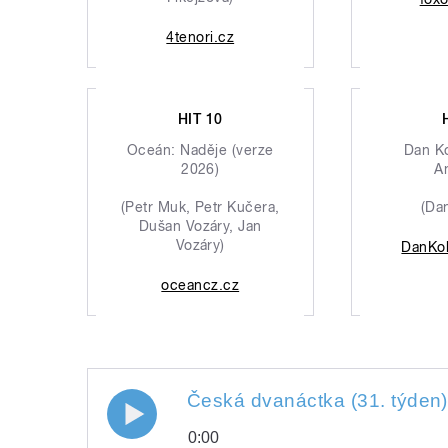
4tenori.cz
HIT 10
Oceán: Naděje (verze
Dan K
2026)
A
(Petr Muk, Petr Kučera,
(Da
Dušan Vozáry, Jan
Vozáry)
DanKo
oceancz.cz
Česká dvanáctka (31. týden)
0:00