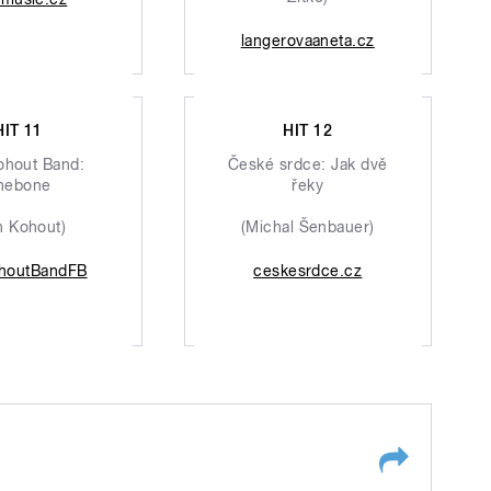
langerovaaneta.cz
HIT 11
HIT 12
ohout Band:
České srdce: Jak dvě
nebone
řeky
n Kohout)
(Michal Šenbauer)
houtBandFB
ceskesrdce.cz