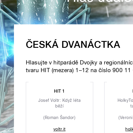
ČESKÁ DVANÁCTKA
Hlasujte v hitparádě Dvojky a regionáln
tvaru HIT (mezera) 1–12 na číslo 900 11
HIT 1
Josef Voltr: Když léta
HolkyTo
běží
t
(Roman Šandor)
(Veron
voltr.it
hol