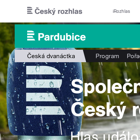
Přejít k hlavnímu obsahu
iRozhlas
Česká dvanáctka
Program
Pořa