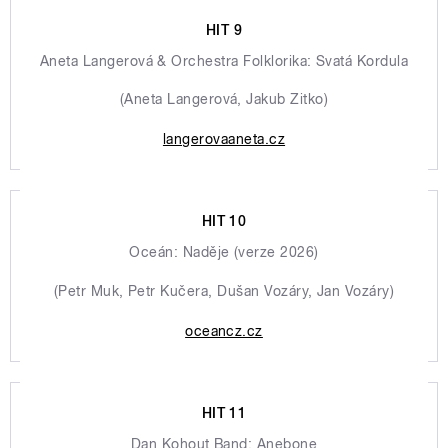
HIT 9
Aneta Langerová & Orchestra Folklorika: Svatá Kordula
(Aneta Langerová, Jakub Zitko)
langerovaaneta.cz
HIT 10
Oceán: Naděje (verze 2026)
(Petr Muk, Petr Kučera, Dušan Vozáry, Jan Vozáry)
oceancz.cz
HIT 11
Dan Kohout Band: Anebone