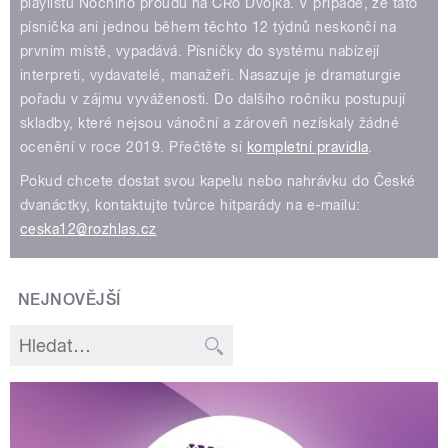
playlistu Nočního proudu na ČRo Dvojka. V případě, že tato
písnička ani jednou během těchto 12 týdnů neskončí na
prvním místě, vypadává. Písničky do systému nabízejí
interpreti, vydavatelé, manažeři. Nasazuje je dramaturgie
pořadu v zájmu vyváženosti. Do dalšího ročníku postupují
skladby, které nejsou vánoční a zároveň nezískaly žádné
ocenění v roce 2019. Přečtěte si
kompletní pravidla
.
Pokud chcete dostat svou kapelu nebo nahrávku do České
dvanáctky, kontaktujte tvůrce hitparády na e-mailu:
ceska12@rozhlas.cz
NEJNOVĚJŠÍ