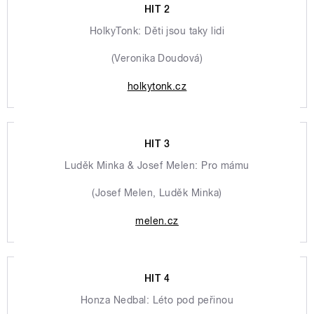
HIT 2
HolkyTonk: Děti jsou taky lidi
(Veronika Doudová)
holkytonk.cz
HIT 3
Luděk Minka & Josef Melen: Pro mámu
(Josef Melen, Luděk Minka)
melen.cz
HIT 4
Honza Nedbal: Léto pod peřinou