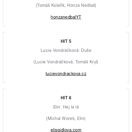
(Tomáš Kolařík, Honza Nedbal)
honzanedbalYT
HIT 5
Lucie Vondráčková: Duše
(Lucie Vondráčková, Tomáš Kryl)
lucievondrackova.cz
HIT 6
Elin: Hej la lá
(Michal Worek, Elin)
elispidlova.com