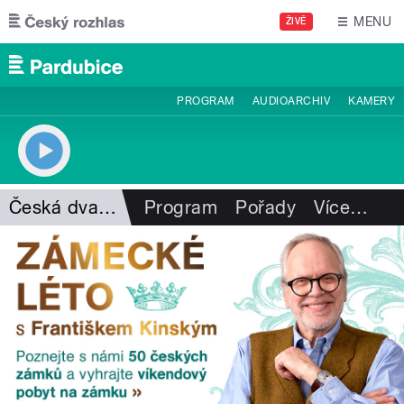
Přejít k hlavnímu obsahu
MENU
ŽIVĚ
PROGRAM
AUDIOARCHIV
KAMERY
Česká dvanáctka
Program
Pořady
Více
…