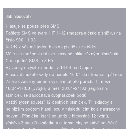
Play /
Jak hlasovat?
Hlasuje se pouze přes SMS
Pošlete SMS ve tvaru HIT 1–12 (mezera a číslo písničky) na
číslo 900 11 03
Každý z vás má jeden hlas na písničku za týden
Máte ale možnost dát své hlasy několika různým písničkám
pause
Cena jedné SMS je 3 Kč
Výsledky uslyšíte v neděli v 16:04 na Dvojce
Hlasovat můžete vždy od neděle 16:04 do středeční půlnoci
Za hlas zaslaný během vysílání tohoto pořadu, tj. mezi
16:04–17:00 (Dvojka) a mezi 20:04–21:00 (regionální
stanice), se započítává dvojnásobek bodů
Každý týden soutěží 12 českých písniček. Tři skladby s
nejnižším počtem hlasů jsou v následujícím kole nahrazeny
novými. Písnička, která se udrží v hitparádě 12 týdnů,
získává Zlatou Dvanáctku a automaticky se stává součástí