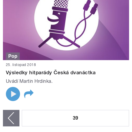
Pop
25. listopad 2018
Výsledky hitparády Česká dvanáctka
Uvádí Martin Hrdinka.
STRÁNKY
39
zí