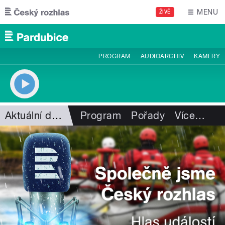
Přejít k hlavnímu obsahu
MENU
ŽIVĚ
PROGRAM
AUDIOARCHIV
KAMERY
Aktuální dění
Program
Pořady
Více
…