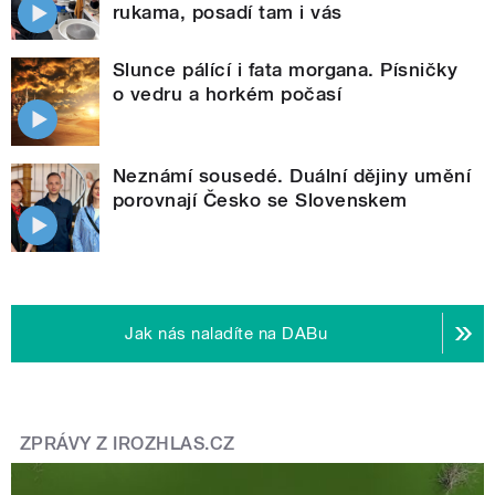
rukama, posadí tam i vás
Slunce pálící i fata morgana. Písničky
o vedru a horkém počasí
Neznámí sousedé. Duální dějiny umění
porovnají Česko se Slovenskem
Jak nás naladíte na DABu
ZPRÁVY Z IROZHLAS.CZ