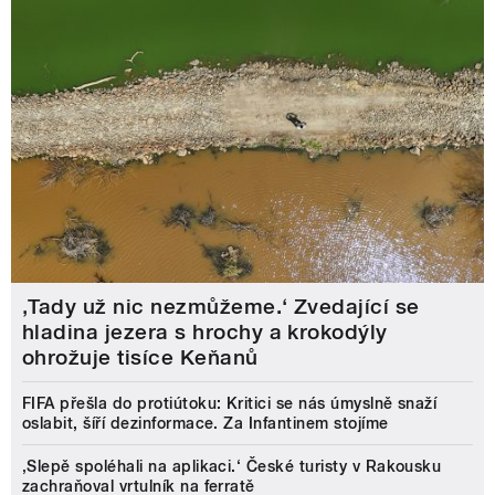
‚Tady už nic nezmůžeme.‘ Zvedající se
hladina jezera s hrochy a krokodýly
ohrožuje tisíce Keňanů
FIFA přešla do protiútoku: Kritici se nás úmyslně snaží
oslabit, šíří dezinformace. Za Infantinem stojíme
‚Slepě spoléhali na aplikaci.‘ České turisty v Rakousku
zachraňoval vrtulník na ferratě