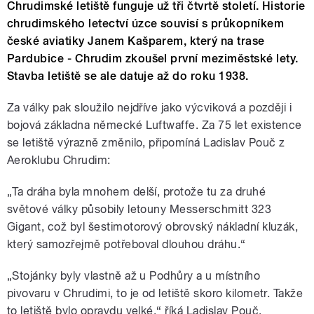
Chrudimské letiště funguje už tři čtvrtě století. Historie
chrudimského letectví úzce souvisí s průkopníkem
české aviatiky Janem Kašparem, který na trase
Pardubice - Chrudim zkoušel první meziměstské lety.
Stavba letiště se ale datuje až do roku 1938.
Za války pak sloužilo nejdříve jako výcviková a později i
bojová základna německé Luftwaffe. Za 75 let existence
se letiště výrazně změnilo, připomíná Ladislav Pouč z
Aeroklubu Chrudim:
„Ta dráha byla mnohem delší, protože tu za druhé
světové války působily letouny Messerschmitt 323
Gigant, což byl šestimotorový obrovský nákladní kluzák,
který samozřejmě potřeboval dlouhou dráhu.“
„Stojánky byly vlastně až u Podhůry a u místního
pivovaru v Chrudimi, to je od letiště skoro kilometr. Takže
to letiště bylo opravdu velké,“ říká Ladislav Pouč.