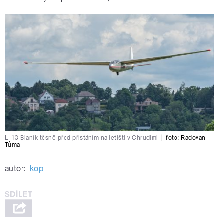
L-13 Blaník těsně před přistáním na letišti v Chrudimi
|
foto:
Radovan
Tůma
autor:
kop