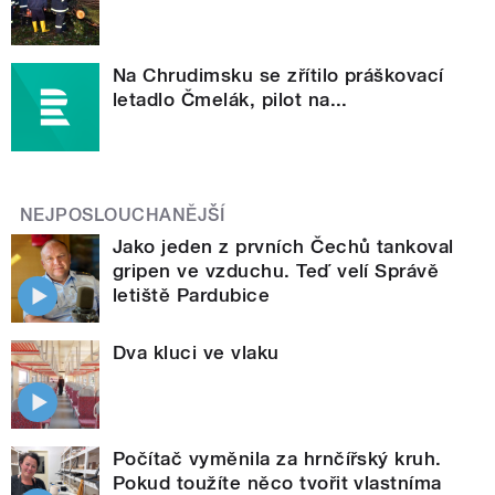
Na Chrudimsku se zřítilo práškovací
letadlo Čmelák, pilot na...
NEJPOSLOUCHANĚJŠÍ
Jako jeden z prvních Čechů tankoval
gripen ve vzduchu. Teď velí Správě
letiště Pardubice
Dva kluci ve vlaku
Počítač vyměnila za hrnčířský kruh.
Pokud toužíte něco tvořit vlastníma