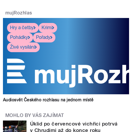
mujRozhlas
Hry a četby
Krimi
Pohádky
Pořady
Živé vysílání
Audiosvět Českého rozhlasu na jednom místě
MOHLO BY VÁS ZAJÍMAT
Úklid po červencové vichřici potrvá
v Chrudimi až do konce roku