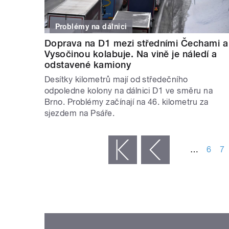
Problémy na dálnici
Doprava na D1 mezi středními Čechami a
Vysočinou kolabuje. Na vině je náledí a
odstavené kamiony
Desítky kilometrů mají od středečního
odpoledne kolony na dálnici D1 ve směru na
Brno. Problémy začínají na 46. kilometru za
sjezdem na Psáře.
STRÁNKY
…
6
7
« první
‹ předchozí