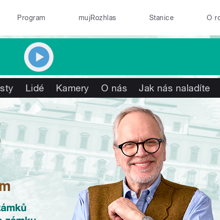
Program
mujRozhlas
Stanice
O r
isty
Lidé
Kamery
O nás
Jak nás naladíte