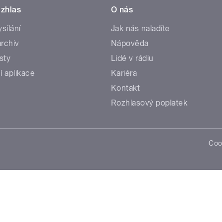
zhlas
O nás
ysílání
Jak nás naladíte
rchiv
Nápověda
sty
Lidé v rádiu
í aplikace
Kariéra
Kontakt
Rozhlasový poplatek
Coo