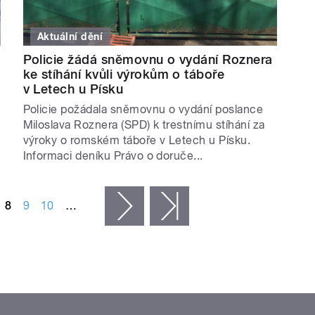
Aktuální dění
Policie žádá sněmovnu o vydání Roznera
ke stíhání kvůli výrokům o táboře
v Letech u Písku
Policie požádala sněmovnu o vydání poslance
Miloslava Roznera (SPD) k trestnímu stíhání za
výroky o romském táboře v Letech u Písku.
Informaci deníku Právo o doruče...
8
9
10
…
následující ›
poslední »