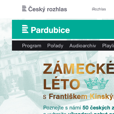
Přejít k hlavnímu obsahu
iRozhlas
Program
Pořady
Audioarchiv
Playl