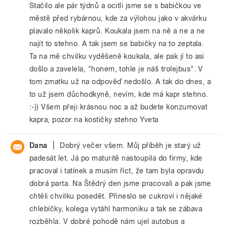
Stačilo ale pár týdnů a ocitli jsme se s babičkou ve
městě před rybárnou, kde za výlohou jako v akvárku
plavalo několik kaprů. Koukala jsem na ně a ne a ne
najít to stehno. A tak jsem se babičky na to zeptala.
Ta na mě chvilku vyděšeně koukala, ale pak jí to asi
došlo a zavelela, "honem, tohle je náš trolejbus". V
tom zmatku už na odpověď nedošlo. A tak do dnes, a
to už jsem důchodkyně, nevím, kde má kapr stehno.
:-)) Všem přeji krásnou noc a až budete konzumovat
kapra, pozor na kostičky stehno Yveta
|
Dana
Dobrý večer všem. Můj příběh je starý už
padesát let. Já po maturitě nastoupila do firmy, kde
pracoval i tatínek a musím říct, že tam byla opravdu
dobrá parta. Na Štědrý den jsme pracovali a pak jsme
chtěli chvilku posedět. Přineslo se cukroví i nějaké
chlebíčky, kolega vytáhl harmoniku a tak se zábava
rozběhla. V dobré pohodě nám ujel autobus a