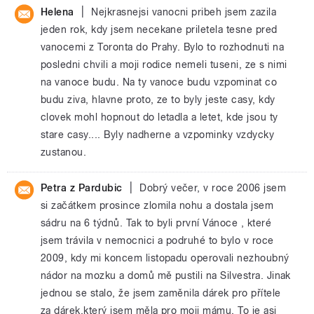
|
Helena
Nejkrasnejsi vanocni pribeh jsem zazila
jeden rok, kdy jsem necekane priletela tesne pred
vanocemi z Toronta do Prahy. Bylo to rozhodnuti na
posledni chvili a moji rodice nemeli tuseni, ze s nimi
na vanoce budu. Na ty vanoce budu vzpominat co
budu ziva, hlavne proto, ze to byly jeste casy, kdy
clovek mohl hopnout do letadla a letet, kde jsou ty
stare casy.... Byly nadherne a vzpominky vzdycky
zustanou.
|
Petra z Pardubic
Dobrý večer, v roce 2006 jsem
si začátkem prosince zlomila nohu a dostala jsem
sádru na 6 týdnů. Tak to byli první Vánoce , které
jsem trávila v nemocnici a podruhé to bylo v roce
2009, kdy mi koncem listopadu operovali nezhoubný
nádor na mozku a domů mě pustili na Silvestra. Jinak
jednou se stalo, že jsem zaměnila dárek pro přítele
za dárek,který jsem měla pro moji mámu. To je asi