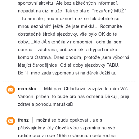
sportovní aktivitu. Ale bez užitečných informací,
nepadat na cizí muže. Tak se stalo. "rozuřený MUŹ"
...to nemáte jinou možnost než se tak debilně se
mnou seznámit" ještě ,že jste měkká... Rozmanité
dostatečně široké sjezdovky, vše bylo OK do té
doby....Ale JÁ skončila v nemocnici , odmítla jsem
operaci...záchrana, příbuzní lék. a hyperbarická
komora Ostrava. Dnes chodím, protože jsem výborná
létající čarodějnice. Od té doby sjezdovky TABU.
Bolí-li mne záda vzpomenu si na dárek Ježíška.
|
maruška
Milá paní Chládková, zazpívejte nám Váš
Vánoční příběh, to bude pro nás odměna.Děkuji, přejí
zdraví a pohodu.maruškaD
|
franz
možná se budu opakovat , ale s
přibývajícímy léty člověk více vzpomíná na své
rodiče cca v roce 1955 o vánocích celá rodina