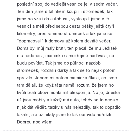
poslední spoj do vedlejší vesnice jel v sedm večer.
Ten den jsme s tatínkem koupili i stromeček, tak
jsme ho vzali do autobusu, vystoupili jsme v té
vesnici a měli před sebou cestu pěšky ještě čtyři
kilometry, přes rameno stromeček a tak jsme se
"dopracovali" k domovu až kolem deváté večer.
Doma byl můj malý bratr, ten plakal, že mu Ježíšek
nic nedonesl, maminka samozřejmě nadávala, co
budu povídat. Tak jsme do půlnoci nazdobili
stromeček, rozdali i dárky a tak se to nějak potom
spravilo. Jenom mi potom maminka říkala, co jsme
tam dělali, že když táta neměl rozum, že jsem ho
kvůli bratříčkovi mohla mít alespoň já. No jo, dneska
už jsou mobily a každý má auto, tehdy se to nedalo
nijak dát vědět, taxíky u nás nejezdily, tak to dopadlo
takhle, ale už nikdy jsme to tak opravdu neřešili.
Dobrou noc všem.