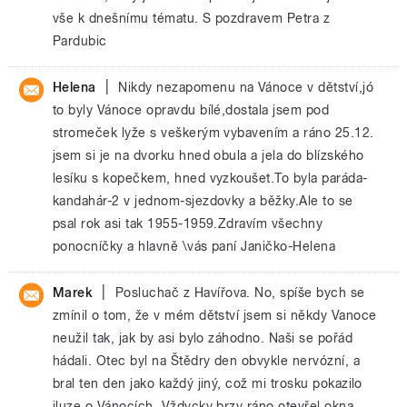
vše k dnešnímu tématu. S pozdravem Petra z
Pardubic
|
Helena
Nikdy nezapomenu na Vánoce v dětství,jó
to byly Vánoce opravdu bílé,dostala jsem pod
stromeček lyže s veškerým vybavením a ráno 25.12.
jsem si je na dvorku hned obula a jela do blízského
lesíku s kopečkem, hned vyzkoušet.To byla paráda-
kandahár-2 v jednom-sjezdovky a běžky.Ale to se
psal rok asi tak 1955-1959.Zdravím všechny
ponocníčky a hlavně \vás paní Janičko-Helena
|
Marek
Posluchač z Havířova. No, spíše bych se
zmínil o tom, že v mém dětství jsem si někdy Vanoce
neužil tak, jak by asi bylo záhodno. Naši se pořád
hádali. Otec byl na Štědry den obvykle nervózní, a
bral ten den jako každý jiný, což mi trosku pokazilo
iluze o Vánocích. Vždycky brzy ráno otevřel okna