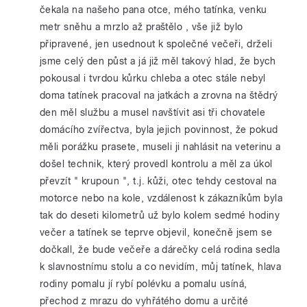
čekala na našeho pana otce, mého tatínka, venku
metr sněhu a mrzlo až praštělo , vše již bylo
připravené, jen usednout k společné večeři, drželi
jsme celý den půst a já již měl takový hlad, že bych
pokousal i tvrdou kůrku chleba a otec stále nebyl
doma tatínek pracoval na jatkách a zrovna na štědrý
den měl službu a musel navštívit asi tři chovatele
domácího zvířectva, byla jejich povinnost, že pokud
měli porážku prasete, museli ji nahlásit na veterinu a
došel technik, který provedl kontrolu a měl za úkol
převzít " krupoun ", t.j. kůži, otec tehdy cestoval na
motorce nebo na kole, vzdálenost k zákazníkům byla
tak do deseti kilometrů už bylo kolem sedmé hodiny
večer a tatínek se teprve objevil, konečně jsem se
dočkall, že bude večeře a dárečky celá rodina sedla
k slavnostnímu stolu a co nevidím, můj tatínek, hlava
rodiny pomalu jí rybí polévku a pomalu usíná,
přechod z mrazu do vyhřátého domu a určité