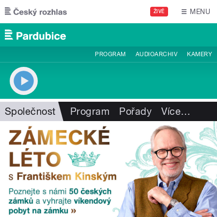
Přejít k hlavnímu obsahu
MENU
ŽIVĚ
PROGRAM
AUDIOARCHIV
KAMERY
Společnost
Program
Pořady
Více
…