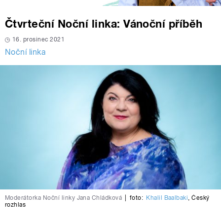
Čtvrteční Noční linka: Vánoční příběh
16. prosinec 2021
Noční linka
Moderátorka Noční linky Jana Chládková
|
foto:
Khalil Baalbaki
,
Český
rozhlas