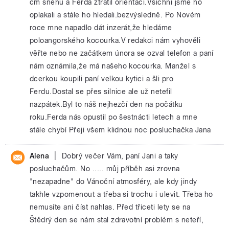
cm sněhu a Ferda ztratil orientaci.Všichni jsme ho
oplakali a stále ho hledali.bezvýsledně. Po Novém
roce mne napadlo dát inzerát,že hledáme
poloangorského kocourka.V redakci nám vyhověli
věřte nebo ne začátkem února se ozval telefon a paní
nám oznámila,že má našeho kocourka. Manžel s
dcerkou koupili paní velkou kytici a šli pro
Ferdu.Dostal se přes silnice ale už netefil
nazpátek.Byl to náš nejhezčí den na počátku
roku.Ferda nás opustil po šestnácti letech a mne
stále chybí Přeji všem klidnou noc posluchačka Jana
|
Alena
Dobrý večer Vám, paní Jani a taky
posluchačům. No ..... můj příběh asi zrovna
"nezapadne" do Vánoční atmosféry, ale kdy jindy
takhle vzpomenout a třeba si trochu i ulevit. Třeba ho
nemusíte ani číst nahlas. Před třiceti lety se na
Štědrý den se nám stal zdravotní problém s neteří,