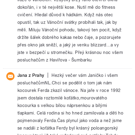
dokořán, i v té největší kose. Nutil mě do fitness
cvičení. Hledal důvod k hádkám. Když nás otec
opustil, tak uz Vánoční svátky probíhali tak, jak by
měli. Miluju Vánoční pohodu, takový ten pocit, když
držíte šálek dobrého kakaa nebo čaje, a pozorujete
přes okno jak sněží, a jaký je venku blizzard…a vy
jste v bezpečí u stromečku. Přeji krásnou noc všem
posluchačům z Havířova - Šumbarku
|
Jana z Prahy
Hezký večer vám Janičko i všem
posluchačůmNL.Chci se podělit o tom jak nám
kocourek Ferda zkazil vánoce. Na jaře v roce 1992
jsem dostala roztomilé koťátko,mourovatého
kocourka s velkou bílou náprsenkou a bílými
tlapkami. Celá rodina si ho hned zamilovala a děti ho
pojmenovaly Ferda.Čas plynul jako voda a než jsme
se nadáli z koťátka Ferdy byl krásný poloangorský