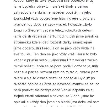
kocour který již také vyžadoval své potřeby.Tehdy
jsme bydleli v objektu mateřské školy s velkou
zahradou a Ferdu jsme navečer pouštěli na jeho
toulky.Měl vždy pootevřené hlavní dveře u bytu a v
pravidelnou dobu se vždy vracel. Pokaždé...Bylo
tomu i o Štědrém večeru téhož roku.Kvůli dětem
jsme dělali večeři již na 18.hodinu,pak jsme přešli ke
stromečku kde si děti rozbalili dárky,samozřejmě
jsme obdarovali i Ferdu a on se jako vždy vydal na
své toulky.. Ten den se jako vždy vrátil Horší to bylo
večer o prvním svátku vánočním.Už z večera začalo
mírně sněžit.Ferda se nejprve podivil cože to je,sníh
neznal a pak se rozběhl kam ho to táhlo.Přvřela jsem
dveře a šla se dívat s dětmi na pohádku.Bylo již po
dvacáté hodině a Ferda se nevracel manžel se šel po
něm podívat,ale bezvýsledně.Venku napadlo za tu
třejmě ztratil orientaci a nevrátil se.Vichni jsme ho
oplakali a každý den jsme ho hledali,ma dobu asi osm