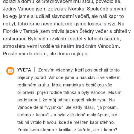
dorazila domů ke Štědrovečernímu stolu, povedlo se.
Jedny Vánoce jsem zpívala v Norsku. Společně s mými
kolegy jsme si udělali slavnostní večeři, ale náš kapr to
nebyl, toho jsme nesehnali, měli jsme lososa s rýží. Na
Floridě v Tampě jsem trávila jeden Štědrý večer s přáteli v
restauraci. Bylo velmi zvláštní sedět v letních šatech,
atmosféra velmi vzdálená našim tradičním Vánocům.
Prostě všude dobře, ale doma nejlépe.
|
YVETA
Zdravím všechny, kteří poslouchají tento
báječný pořad. Vánoce jsme u nás slavili ve velkém
rodinném kruhu. Moje maminka s babičkou vše
připravili, přijeli rodiče tatínka a byly Vánoce. Musím
podotknout, že můj tatínek nejedl nikdy rybu. Na
Vánoce dělal "výjimku", ale vždy hlásil, "já prosím,
stehno z kapra“. Já byla v té době malý špunt, ale i
tak mi vrtalo hlavou, kde že měl ten kapr stehno.
Znala jsem stehna z králíka, z kuřete, ale z kapra?