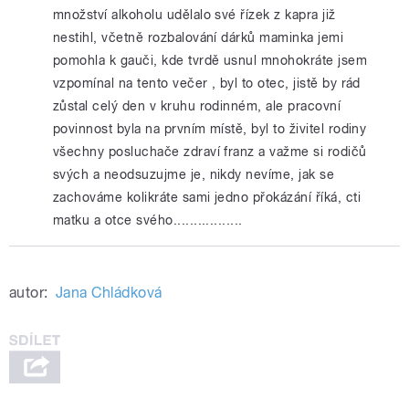
množství alkoholu udělalo své řízek z kapra již
nestihl, včetně rozbalování dárků maminka jemi
pomohla k gauči, kde tvrdě usnul mnohokráte jsem
vzpomínal na tento večer , byl to otec, jistě by rád
zůstal celý den v kruhu rodinném, ale pracovní
povinnost byla na prvním místě, byl to živitel rodiny
všechny posluchače zdraví franz a važme si rodičů
svých a neodsuzujme je, nikdy nevíme, jak se
zachováme kolikráte sami jedno přokázání říká, cti
matku a otce svého.................
autor:
Jana Chládková