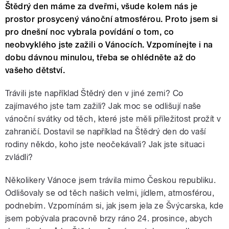
Štědrý den máme za dveřmi, všude kolem nás je
prostor prosycený vánoční atmosférou. Proto jsem si
pro dnešní noc vybrala povídání o tom, co
neobvyklého jste zažili o Vánocích. Vzpomínejte i na
dobu dávnou minulou, třeba se ohlédněte až do
vašeho dětství.
Trávili jste například Štědrý den v jiné zemi? Co
zajímavého jste tam zažili? Jak moc se odlišují naše
vánoční svátky od těch, které jste měli příležitost prožít v
zahraničí. Dostavil se například na Štědrý den do vaší
rodiny někdo, koho jste neočekávali? Jak jste situaci
zvládli?
Několikery Vánoce jsem trávila mimo Českou republiku.
Odlišovaly se od těch našich velmi, jídlem, atmosférou,
podnebím. Vzpomínám si, jak jsem jela ze Švýcarska, kde
jsem pobývala pracovně brzy ráno 24. prosince, abych