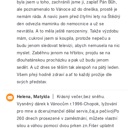
byla jsem u toho, zachránili jsme ji, zaplať Pán Bůh,
ale poznamenalo to Vánoce až do dneška, prostě je
nemám ráda. A navíc jsem před čtyřmi lety na Štědrý
den odvezla maminku do nemocnice a už se
nevrátila. A to měla ještě narozeniny. Takže výzdobu
mám, cukroví jsem si koupila, protože nepeču a
budu jenom sledovat televizi, abych nemusela na nic
myslet. Zaběhnu jenom na hřbitov, projdu se na
dlouhatánskou procházku a pak už budu jenom
sedět. A už dnes se těším tak alespoň na pátý leden.
Všem přeji hodně zdraví a ať to každý prožije dle
svých představ.
|
Helena, Matylda
Krásný večer,bez sněhu.
Vysněný dárek k Vánocům r.1996-Chopok, lyžování
pro mne a dceru(manžel dělal servis,čaj,a pečivo)Po
260 dnech prosezené v zaměstnání, můžete vlastní
silou a váhou pomocí dvou prken zn.Fišer uplatnit