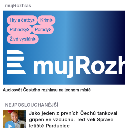
mujRozhlas
Hry a četby
Krimi
Pohádky
Pořady
Živé vysílání
Audiosvět Českého rozhlasu na jednom místě
NEJPOSLOUCHANĚJŠÍ
Jako jeden z prvních Čechů tankoval
gripen ve vzduchu. Teď velí Správě
letiště Pardubice