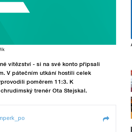
řík
né vítězství - si na své konto připsali
m. V pátečním utkání hostili celek
provodili poměrem 11:3. K
chrudimský trenér Ota Stejskal.
umperk_po