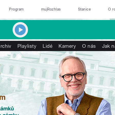
Program
mujRozhlas
Stanice
O r
rchiv
Playlisty
Lidé
Kamery
O nás
Jak n