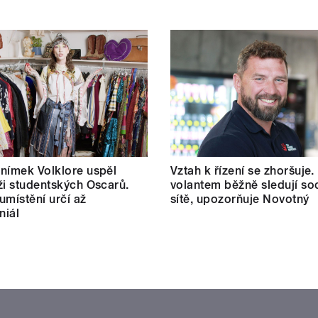
nímek Volklore uspěl
Vztah k řízení se zhoršuje.
ži studentských Oscarů.
volantem běžně sledují soc
umístění určí až
sítě, upozorňuje Novotný
niál