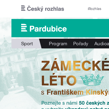
Přejít k hlavnímu obsahu
iRozhlas
Sport
Program
Pořady
Audioa