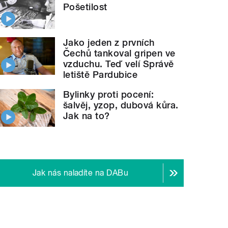
Pošetilost
Jako jeden z prvních
Čechů tankoval gripen ve
vzduchu. Teď velí Správě
letiště Pardubice
Bylinky proti pocení:
šalvěj, yzop, dubová kůra.
Jak na to?
Jak nás naladíte na DABu