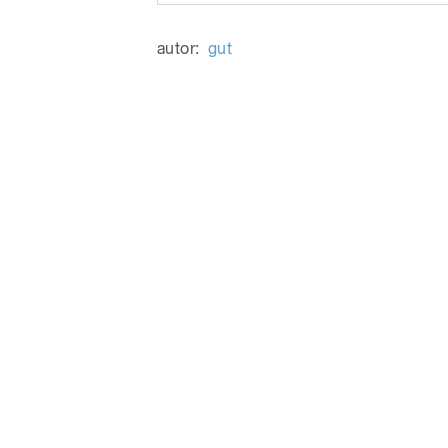
Play
zpr-futsal_stejskal_sumperk_
autor:
gut
/
pause