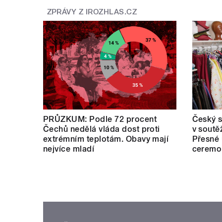
ZPRÁVY Z IROZHLAS.CZ
PRŮZKUM: Podle 72 procent
Český s
Čechů nedělá vláda dost proti
v soutě
extrémním teplotám. Obavy mají
Přesné 
nejvíce mladí
ceremo