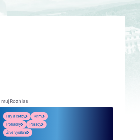
mujRozhlas
Hry a četby
Krimi
Pohádky
Pořady
Živé vysílání