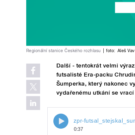
Regionální stanice Českého rozhlasu
|
foto:
Aleš Vav
Další - tentokrát velmi výraz
futsalisté Era-packu Chrudi
Šumperka, který nakonec vy
vydařenému utkání se vrací 
zpr-futsal_stejskal_s
0:37