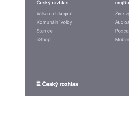
Český rozhlas
mujRo
Válka na Ukrajině
Živé v
Komunální volby
Audioa
Stanice
Podca
eShop
Mobiln