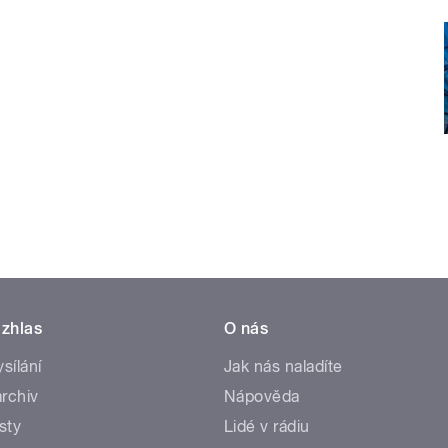
zhlas
O nás
ysílání
Jak nás naladíte
rchiv
Nápověda
sty
Lidé v rádiu