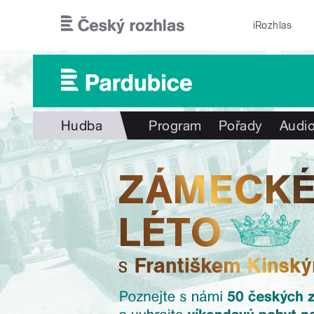
Přejít k hlavnímu obsahu
iRozhlas
Hudba
Program
Pořady
Audio