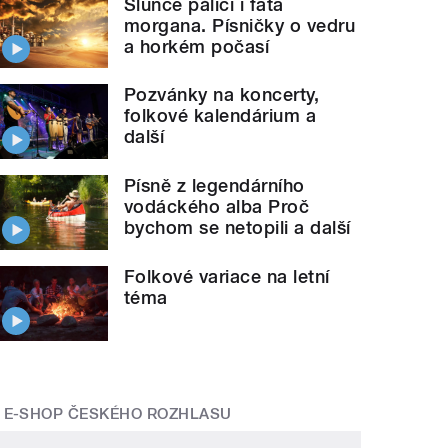
Slunce pálící i fata
morgana. Písničky o vedru
a horkém počasí
Pozvánky na koncerty,
folkové kalendárium a
další
Písně z legendárního
vodáckého alba Proč
bychom se netopili a další
Folkové variace na letní
téma
E-SHOP ČESKÉHO ROZHLASU