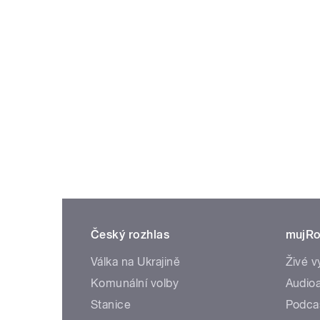
Český rozhlas
mujRo
Válka na Ukrajině
Živé v
Komunální volby
Audioa
Stanice
Podca