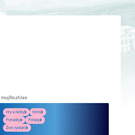
mujRozhlas
Hry a četby
Krimi
Pohádky
Pořady
Živé vysílání