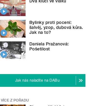
Dva kluci ve vlaku
Bylinky proti pocení:
šalvěj, yzop, dubová kůra.
Jak na to?
Daniela Pražanová:
Pošetilost
Jak nás naladíte na DABu
VÍCE Z POŘADU