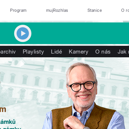
Program
mujRozhlas
Stanice
O r
archiv
Playlisty
Lidé
Kamery
O nás
Jak 