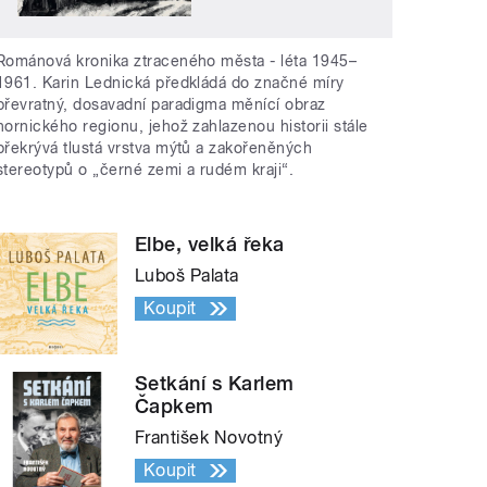
Románová kronika ztraceného města - léta 1945–
1961. Karin Lednická předkládá do značné míry
převratný, dosavadní paradigma měnící obraz
hornického regionu, jehož zahlazenou historii stále
překrývá tlustá vrstva mýtů a zakořeněných
stereotypů o „černé zemi a rudém kraji“.
Elbe, velká řeka
Luboš Palata
Koupit
Setkání s Karlem
Čapkem
František Novotný
Koupit