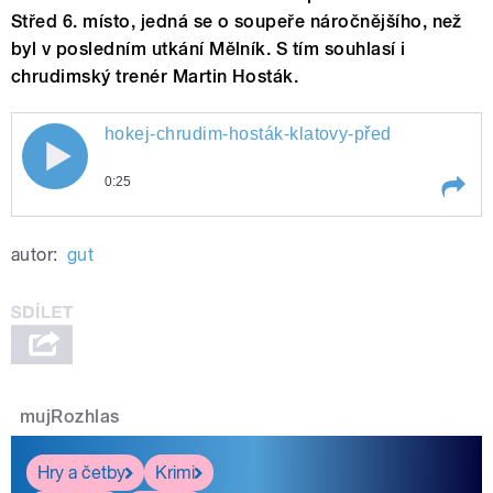
Střed 6. místo, jedná se o soupeře náročnějšího, než
byl v posledním utkání Mělník. S tím souhlasí i
chrudimský trenér Martin Hosták.
hokej-chrudim-hosták-klatovy-před
0:25
Play /
hokej-chrudim-hosták-klatovy-před
autor:
gut
mujRozhlas
pause
Hry a četby
Krimi