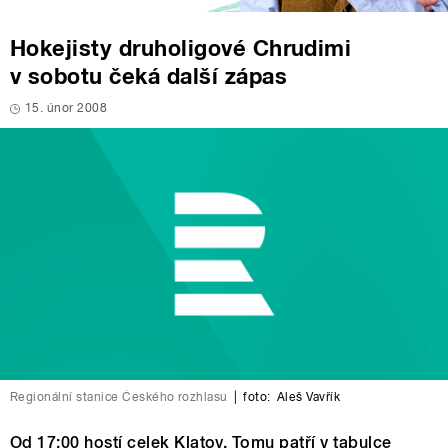
Hokejisty druholigové Chrudimi
v sobotu čeká další zápas
15. únor 2008
Regionální stanice Českého rozhlasu
|
foto:
Aleš Vavřík
Od 17:00 hostí celek Klatov. Tomu patří v tabulce