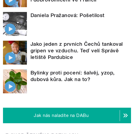
Daniela Pražanová: Pošetilost
Jako jeden z prvních Čechů tankoval
gripen ve vzduchu. Teď velí Správě
letiště Pardubice
Bylinky proti pocení: šalvěj, yzop,
dubová kůra. Jak na to?
Jak nás naladíte na DABu