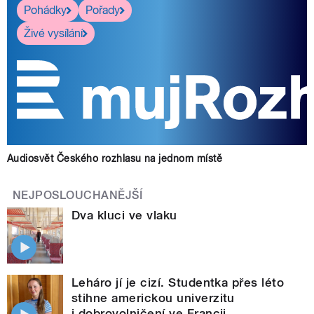
Pohádky
Pořady
Živé vysílání
Audiosvět Českého rozhlasu na jednom místě
NEJPOSLOUCHANĚJŠÍ
Dva kluci ve vlaku
Leháro jí je cizí. Studentka přes léto
stihne americkou univerzitu
i dobrovolničení ve Francii