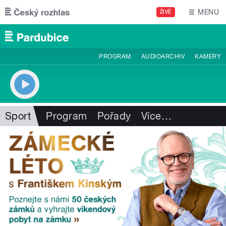
Přejít k hlavnímu obsahu
MENU
ŽIVĚ
PROGRAM
AUDIOARCHIV
KAMERY
Sport
Program
Pořady
Více
…