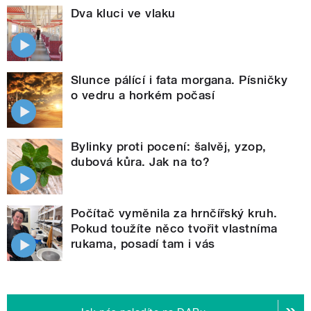
Dva kluci ve vlaku
Slunce pálící i fata morgana. Písničky
o vedru a horkém počasí
Bylinky proti pocení: šalvěj, yzop,
dubová kůra. Jak na to?
Počítač vyměnila za hrnčířský kruh.
Pokud toužíte něco tvořit vlastníma
rukama, posadí tam i vás