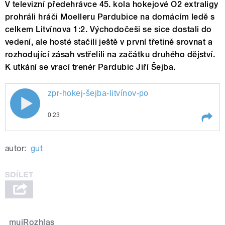
V televizní předehrávce 45. kola hokejové O2 extraligy
prohráli hráči Moelleru Pardubice na domácím ledě s
celkem Litvínova 1:2. Východočeši se sice dostali do
vedení, ale hosté stačili ještě v první třetině srovnat a
rozhodující zásah vstřelili na začátku druhého dějství.
K utkání se vrací trenér Pardubic Jiří Šejba.
zpr-hokej-šejba-litvínov-po
0:23
Play /
zpr-hokej-šejba-litvínov-po
autor:
gut
mujRozhlas