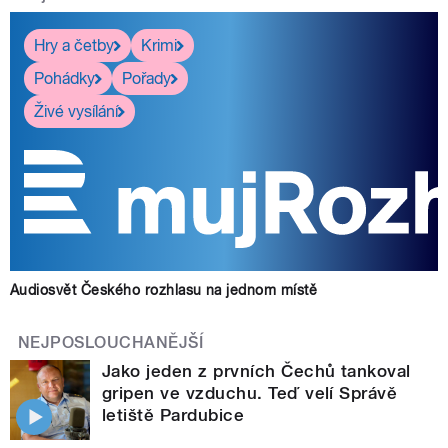
pause
Hry a četby
Krimi
Pohádky
Pořady
Živé vysílání
Audiosvět Českého rozhlasu na jednom místě
NEJPOSLOUCHANĚJŠÍ
Jako jeden z prvních Čechů tankoval
gripen ve vzduchu. Teď velí Správě
letiště Pardubice