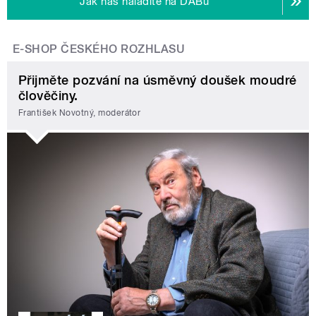
Jak nás naladíte na DABu
E-SHOP ČESKÉHO ROZHLASU
Přijměte pozvání na úsměvný doušek moudré
člověčiny.
František Novotný, moderátor