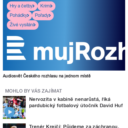
Hry a četby
Krimi
Pohádky
Pořady
Živé vysílání
Audiosvět Českého rozhlasu na jednom místě
MOHLO BY VÁS ZAJÍMAT
Nervozita v kabině nenarůstá, říká
pardubický fotbalový útočník David Huf
Trenér Krejčí: Půjdeme za záchranou,