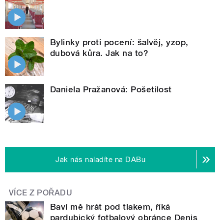
Bylinky proti pocení: šalvěj, yzop,
dubová kůra. Jak na to?
Daniela Pražanová: Pošetilost
Jak nás naladíte na DABu
VÍCE Z POŘADU
Baví mě hrát pod tlakem, říká
pardubický fotbalový obránce Denis