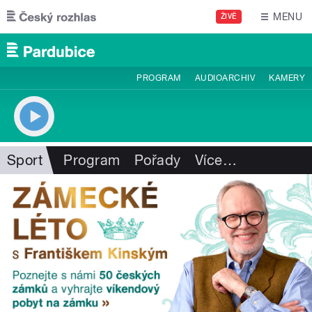
Přejít k hlavnímu obsahu
MENU
ŽIVĚ
PROGRAM
AUDIOARCHIV
KAMERY
Sport
Program
Pořady
Více
…