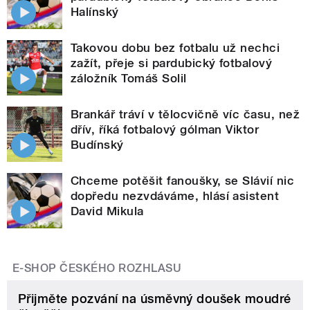
Halínský
Takovou dobu bez fotbalu už nechci
zažít, přeje si pardubický fotbalový
záložník Tomáš Solil
Brankář tráví v tělocvičně víc času, než
dřív, říká fotbalový gólman Viktor
Budínský
Chceme potěšit fanoušky, se Slávií nic
dopředu nezvdáváme, hlásí asistent
David Mikula
E-SHOP ČESKÉHO ROZHLASU
Přijměte pozvání na úsměvný doušek moudré