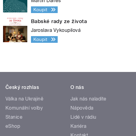
Martin Daneš
Koupit
Babské rady ze života
Jaroslava Vykoupilová
Koupit
Český rozhlas
O nás
Válka na Ukrajině
Jak nás naladíte
Komunální volby
Nápověda
Stanice
Lidé v rádiu
eShop
Kariéra
Kontakt