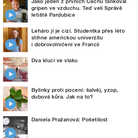
Jako jeden z prvních Čechů tankoval
gripen ve vzduchu. Teď velí Správě
letiště Pardubice
Leháro jí je cizí. Studentka přes léto
stihne americkou univerzitu
i dobrovolničení ve Francii
Dva kluci ve vlaku
Bylinky proti pocení: šalvěj, yzop,
dubová kůra. Jak na to?
Daniela Pražanová: Pošetilost