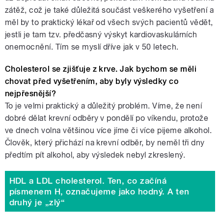
zátěž, což je také důležitá součást veškerého vyšetření a
měl by to praktický lékař od všech svých pacientů vědět,
jestli je tam tzv. předčasný výskyt kardiovaskulárních
onemocnění. Tím se myslí dříve jak v 50 letech.
Cholesterol se zjišťuje z krve. Jak bychom se měli
chovat před vyšetřením, aby byly výsledky co
nejpřesnější?
To je velmi praktický a důležitý problém. Víme, že není
dobré dělat krevní odběry v pondělí po víkendu, protože
ve dnech volna většinou více jíme či více pijeme alkohol.
Člověk, který přichází na krevní odběr, by neměl tři dny
předtím pít alkohol, aby výsledek nebyl zkreslený.
HDL a LDL cholesterol. Ten, co začíná
písmenem H, označujeme jako hodný. A ten
druhý je „zlý“