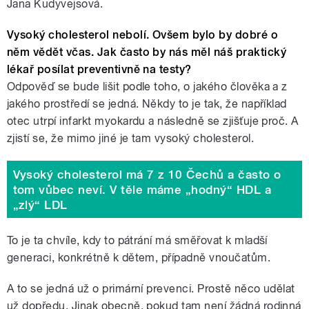
Jana Kudyvejsová.
Vysoký cholesterol nebolí. Ovšem bylo by dobré o
něm vědět včas. Jak často by nás měl náš praktický
lékař posílat preventivně na testy?
Odpověď se bude lišit podle toho, o jakého člověka a z
jakého prostředí se jedná. Někdy to je tak, že například
otec utrpí infarkt myokardu a následně se zjišťuje proč. A
zjistí se, že mimo jiné je tam vysoký cholesterol.
Vysoký cholesterol má 7 z 10 Čechů a často o
tom vůbec neví. V těle máme „hodný“ HDL a
„zlý“ LDL
To je ta chvíle, kdy to pátrání má směřovat k mladší
generaci, konkrétně k dětem, případně vnoučatům.
A to se jedná už o primární prevenci. Prostě něco udělat
už dopředu. Jinak obecně, pokud tam není žádná rodinná