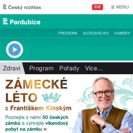
Přejít k hlavnímu obsahu
MENU
ŽIVĚ
PROGRAM
AUDIOARCHIV
KAMERY
Zdraví
Program
Pořady
Více
…