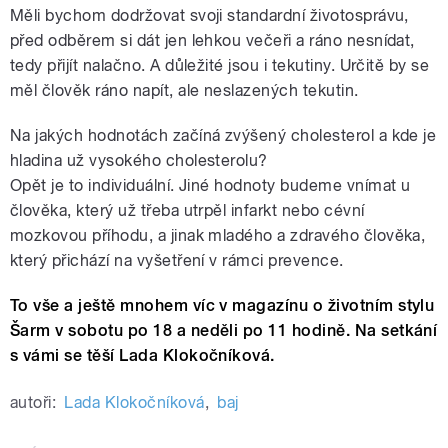
Měli bychom dodržovat svoji standardní životosprávu,
před odběrem si dát jen lehkou večeři a ráno nesnídat,
tedy přijít nalačno. A důležité jsou i tekutiny. Určitě by se
měl člověk ráno napít, ale neslazených tekutin.
Na jakých hodnotách začíná zvýšený cholesterol a kde je
hladina už vysokého cholesterolu?
Opět je to individuální. Jiné hodnoty budeme vnímat u
člověka, který už třeba utrpěl infarkt nebo cévní
mozkovou příhodu, a jinak mladého a zdravého člověka,
který přichází na vyšetření v rámci prevence.
To vše a ještě mnohem víc v magazínu o životním stylu
Šarm v sobotu po 18 a neděli po 11 hodině. Na setkání
s vámi se těší Lada Klokočníková.
autoři:
Lada Klokočníková
,
baj