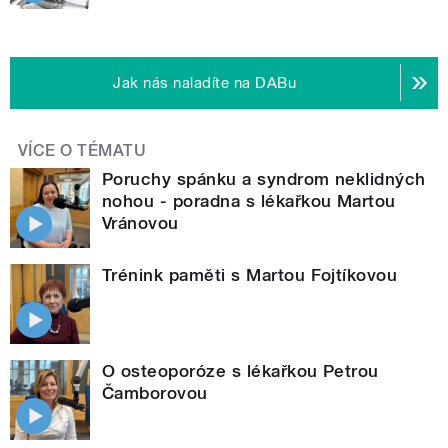
Jak nás naladíte na DABu
VÍCE O TÉMATU
Poruchy spánku a syndrom neklidných
nohou - poradna s lékařkou Martou
Vránovou
Trénink paměti s Martou Fojtíkovou
O osteoporóze s lékařkou Petrou
Čamborovou