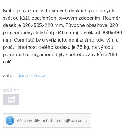
Kniha je svázána v dřevěných deskách potažených
světlou kůží, opatřených kovovým zdobením. Rozměr
desek je 920×505×220 mm. Původně obsahoval 320
pergamenových listů (tj. 640 stran) o velikosti 890×490
mm. Osm listů bylo vyříznuto, není známo kdy, kým a
proč. Hmotnost celého kodexu je 75 kg, na výrobu
potřebného pergamenu byly spotřebovány kůže 160
oslů.
autor:
Jana Házová
Všechny díly pořadu na mujRozhlas