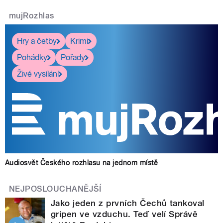
mujRozhlas
Hry a četby
Krimi
Pohádky
Pořady
Živé vysílání
Audiosvět Českého rozhlasu na jednom místě
NEJPOSLOUCHANĚJŠÍ
Jako jeden z prvních Čechů tankoval
gripen ve vzduchu. Teď velí Správě