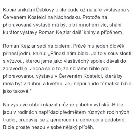
Kopie unikátní Ďáblovy bible bude už na jaře vystavena v
Červeném Kostelci na Náchodsku. Protože na
připravované výstavě má být biblí mnohem víc, shání
kurátor výstavy Roman Kejzlar další knihy s příběhem.
Roman Kejzlar sedí na biblemi. Právě mu jeden člověk
přinesl jednu knihu: „Přinesl nám bible. Je to v souvislosti
s výzvou, kterou jsme jako vlastivědný spolek dávali do
zpravodaje. Jedná se o to, že sbíráme bible pro
připravovanou výstavu v Červeném Kostelci, která by
měla být v dubnu a květnu. Její nápní bude tématika bible
jako takové."
Na výstavě chtějí ukázat i různé příběhy výtisků. Bible
jsou v rodinách například předmětem různých rodinných
tradic, předávají se z generace na generaci a podobně.
Bible prostě nesou v sobě nějaký příběh.