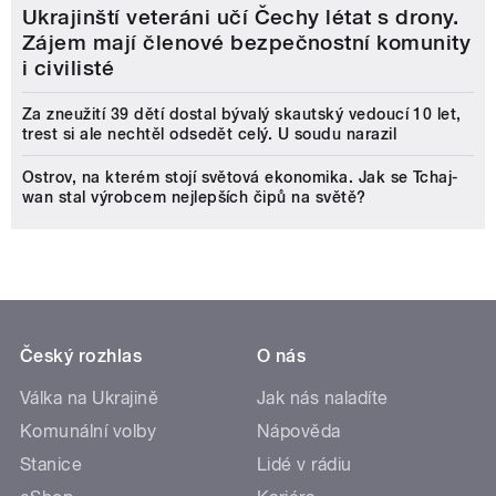
Ukrajinští veteráni učí Čechy létat s drony.
Zájem mají členové bezpečnostní komunity
i civilisté
Za zneužití 39 dětí dostal bývalý skautský vedoucí 10 let,
trest si ale nechtěl odsedět celý. U soudu narazil
Ostrov, na kterém stojí světová ekonomika. Jak se Tchaj-
wan stal výrobcem nejlepších čipů na světě?
Český rozhlas
O nás
Válka na Ukrajině
Jak nás naladíte
Komunální volby
Nápověda
Stanice
Lidé v rádiu