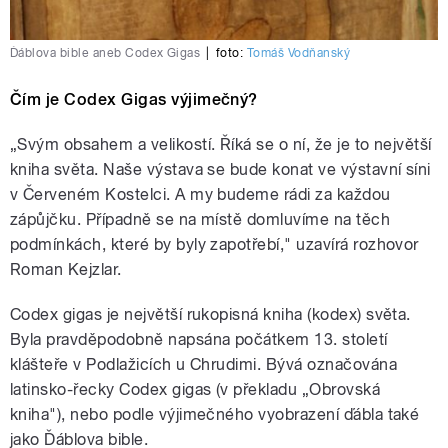
Ďáblova bible aneb Codex Gigas
|
foto:
Tomáš Vodňanský
Čím je Codex Gigas výjimečný?
„Svým obsahem a velikostí. Říká se o ní, že je to největší
kniha světa. Naše výstava se bude konat ve výstavní síni
v Červeném Kostelci. A my budeme rádi za každou
zápůjčku. Případně se na místě domluvíme na těch
podmínkách, které by byly zapotřebí," uzavírá rozhovor
Roman Kejzlar.
Codex gigas je největší rukopisná kniha (kodex) světa.
Byla pravděpodobně napsána počátkem 13. století
klášteře v Podlažicích u Chrudimi. Bývá označována
latinsko-řecky Codex gigas (v překladu „Obrovská
kniha"), nebo podle výjimečného vyobrazení ďábla také
jako Ďáblova bible.