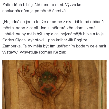
Zatím těch biblí ještě mnoho není. Výzva ke
spoluobčanům je poměrně čerstvá.
„Nejedná se jen o to, že chceme získat bible od občanů
města, nebo z okolí. Jsou i některé věci domluvené.
Lahůdkou by měla být kopie asi nejznámější bible a to je
Codex Gigas. Vyhotovil ji pan knihař Jiří Fogl ze
Žamberka. Ta by měla být tím ústředním bodem celé naší
výstavy," vysvětluje Roman Kejzlar.