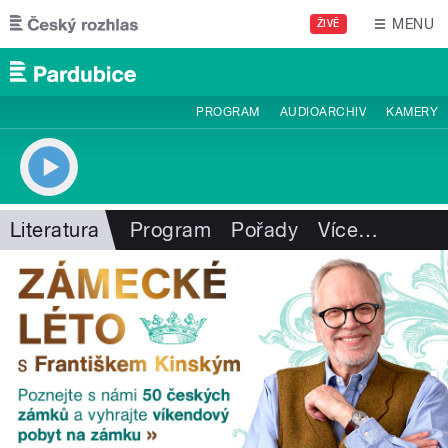
Přejít k hlavnímu obsahu
MENU
ŽIVĚ
PROGRAM
AUDIOARCHIV
KAMERY
Literatura
Program
Pořady
Více
…