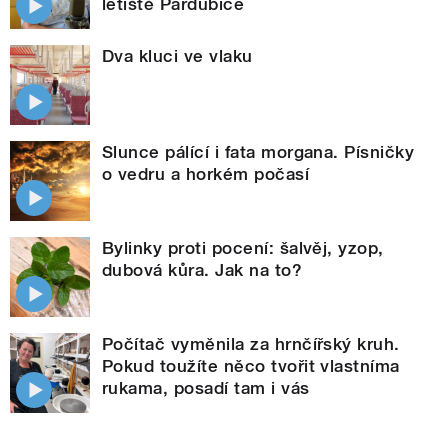
letiště Pardubice
Dva kluci ve vlaku
Slunce pálící i fata morgana. Písničky
o vedru a horkém počasí
Bylinky proti pocení: šalvěj, yzop,
dubová kůra. Jak na to?
Počítač vyměnila za hrnčířský kruh.
Pokud toužíte něco tvořit vlastníma
rukama, posadí tam i vás