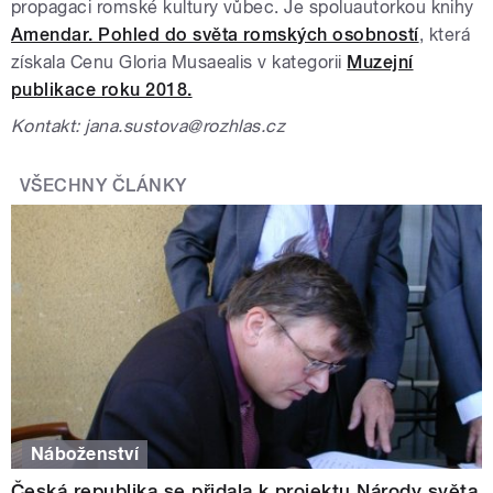
propagaci romské kultury vůbec. Je spoluautorkou knihy
Amendar. Pohled do světa romských osobností
, která
získala
Cenu Gloria Musaealis v kategorii
Muzejní
publikace roku 2018.
Kontakt: jana.sustova@rozhlas.cz
VŠECHNY ČLÁNKY
Náboženství
Česká republika se přidala k projektu Národy světa