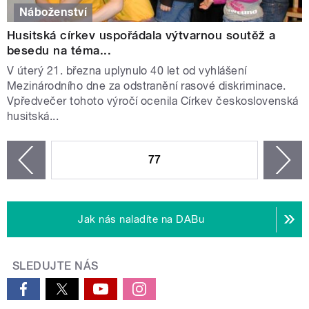
Náboženství
Husitská církev uspořádala výtvarnou soutěž a
besedu na téma...
V úterý 21. března uplynulo 40 let od vyhlášení
Mezinárodního dne za odstranění rasové diskriminace.
Vpředvečer tohoto výročí ocenila Církev československá
husitská...
STRÁNKY
77
n
zí
Jak nás naladíte na DABu
SLEDUJTE NÁS