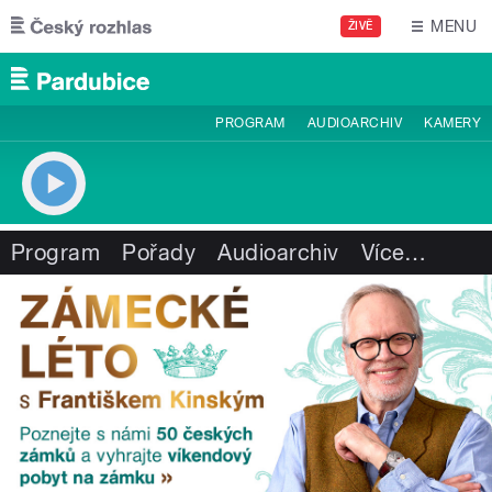
Přejít k hlavnímu obsahu
MENU
ŽIVĚ
PROGRAM
AUDIOARCHIV
KAMERY
Program
Pořady
Audioarchiv
Více
…