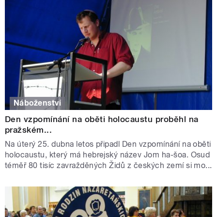
Náboženství
Den vzpomínání na oběti holocaustu proběhl na
pražském...
Na úterý 25. dubna letos připadl Den vzpomínání na oběti
holocaustu, který má hebrejský název Jom ha-šoa. Osud
téměř 80 tisíc zavražděných Židů z českých zemí si mo...