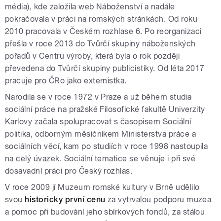
média), kde založila web Náboženství a nadále
pokračovala v práci na romských stránkách. Od roku
2010 pracovala v Českém rozhlase 6. Po reorganizaci
přešla v roce 2013 do Tvůrčí skupiny náboženských
pořadů v Centru výroby, která byla o rok později
převedena do Tvůrčí skupiny publicistiky. Od léta 2017
pracuje pro ČRo jako externistka.
Narodila se v roce 1972 v Praze a už během studia
sociální práce na pražské Filosofické fakultě Univerzity
Karlovy začala spolupracovat s časopisem Sociální
politika, odborným měsíčníkem Ministerstva práce a
sociálních věcí, kam po studiích v roce 1998 nastoupila
na celý úvazek. Sociální tematice se věnuje i při své
dosavadní práci pro Český rozhlas.
V roce 2009 jí Muzeum romské kultury v Brně udělilo
svou
historicky první cenu
za vytrvalou podporu muzea
a pomoc při budování jeho sbírkových fondů, za stálou