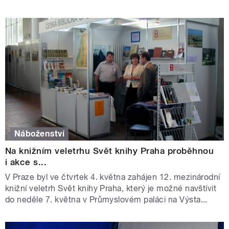
Náboženství
Na knižním veletrhu Svět knihy Praha proběhnou
i akce s...
V Praze byl ve čtvrtek 4. května zahájen 12. mezinárodní
knižní veletrh Svět knihy Praha, který je možné navštívit
do neděle 7. května v Průmyslovém paláci na Výsta...