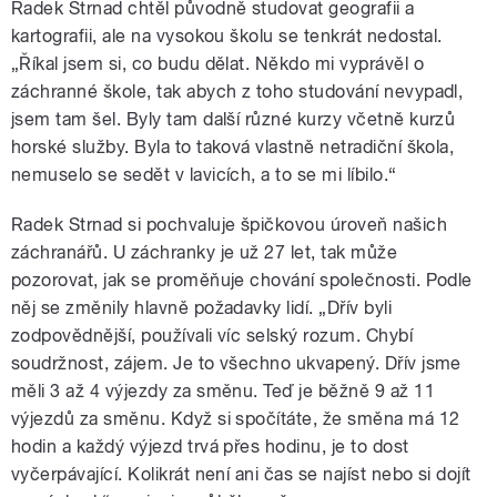
Radek Strnad chtěl původně studovat geografii a
kartografii, ale na vysokou školu se tenkrát nedostal.
„Říkal jsem si, co budu dělat. Někdo mi vyprávěl o
záchranné škole, tak abych z toho studování nevypadl,
jsem tam šel. Byly tam další různé kurzy včetně kurzů
horské služby. Byla to taková vlastně netradiční škola,
nemuselo se sedět v lavicích, a to se mi líbilo.“
Radek Strnad si pochvaluje špičkovou úroveň našich
záchranářů. U záchranky je už 27 let, tak může
pozorovat, jak se proměňuje chování společnosti. Podle
něj se změnily hlavně požadavky lidí. „Dřív byli
zodpovědnější, používali víc selský rozum. Chybí
soudržnost, zájem. Je to všechno ukvapený. Dřív jsme
měli 3 až 4 výjezdy za směnu. Teď je běžně 9 až 11
výjezdů za směnu. Když si spočítáte, že směna má 12
hodin a každý výjezd trvá přes hodinu, je to dost
vyčerpávající. Kolikrát není ani čas se najíst nebo si dojít