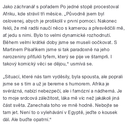
Jako záchranář s pořadem Po jedné stopě procestoval
Afriku, kde strávil tři měsíce. „Původně jsem byl
oslovenej, abych je proškolil v první pomoci. Nakonec
řekli, že mě radši naučí něco s kamerou a přesvědčili mě,
ať jedu s nimi. Bylo to velmi dynamické rozhodnutí.
Během velmi krátké doby jsme se museli oočkovat. S
Martinem Písaříkem jsme si tak paradoxně na jeho
narozeniny přiťukli tyfem, který se pije ve štamprli. I
takový komický věci se dějou,“ usmívá se.
„Situací, které nás tam vyděsily, byla spousta, ale poprali
jsme se s tím a už je bereme s humorem. Afrika je
svérázná, nabízí nebezpečí, ale i famózní a nádherná. Je
to moje srdcová záležitost, láka mě víc než jakákoli jiná
část světa. Zanechala toho ve mně hodně. Nebojte se
tam jet. Není to o vylehávání v Egyptě, jeďte o kousek
dál. Ale buďte opatrní.“