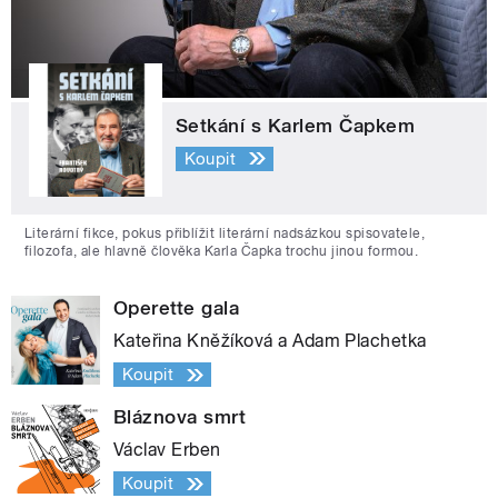
Setkání s Karlem Čapkem
Koupit
Literární fikce, pokus přiblížit literární nadsázkou spisovatele,
filozofa, ale hlavně člověka Karla Čapka trochu jinou formou.
Operette gala
Kateřina Kněžíková a Adam Plachetka
Koupit
Bláznova smrt
Václav Erben
Koupit