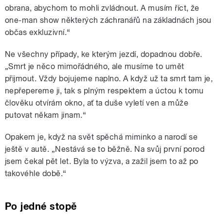
obrana, abychom to mohli zvládnout. A musím říct, že
one-man show některých záchranářů na základnách jsou
občas exkluzivní.“
Ne všechny případy, ke kterým jezdí, dopadnou dobře.
„Smrt je něco mimořádného, ale musíme to umět
přijmout. Vždy bojujeme naplno. A když už ta smrt tam je,
nepřepereme ji, tak s plným respektem a úctou k tomu
člověku otvírám okno, ať ta duše vyletí ven a může
putovat někam jinam.“
Opakem je, když na svět spěchá miminko a narodí se
ještě v autě. „Nestává se to běžně. Na svůj první porod
jsem čekal pět let. Byla to výzva, a zažil jsem to až po
takovéhle době.“
Po jedné stopě