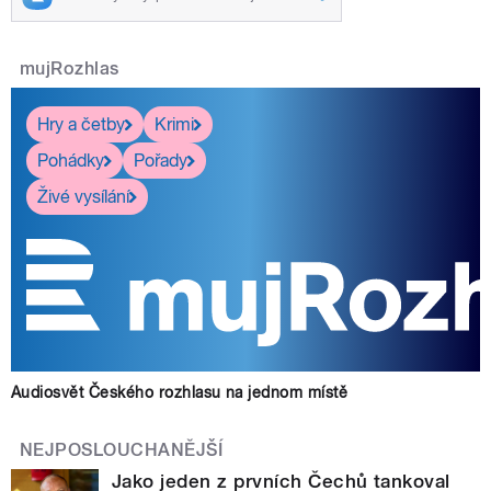
mujRozhlas
Hry a četby
Krimi
Pohádky
Pořady
Živé vysílání
Audiosvět Českého rozhlasu na jednom místě
NEJPOSLOUCHANĚJŠÍ
Jako jeden z prvních Čechů tankoval