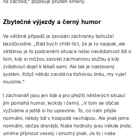
na záchod,“ popisuje průběh směny.
Zbytečné výjezdy a černý humor
Ve většině případů je zavolání záchranky bohužel
bezdůvodné. „Rád bych chtěl říct, že je to naopak, ale
většinou je to podcenění situace nebo nevědomost lidí o
tom, kdy si můžou zavolat záchrannou službu a kdy
zvládnout dojet k lékaři sami. Ale tak je nastavený
systém. Když někdo zavolá na tísňovou linku, my vyjet
musíme.“
I záchranáři jsou jen lidé a pro přežití některých situací
jim pomáhá humor, leckdy i černý. „V tom se občas
vyžíváme a ještě si ho upravíme. To, co nám přijde
normální, někdy lidi v hospodě nechápou. Ale jinak jsme
normální, občas drsnější. Naše hodnoty jsou někde jinde,
umíme přijmout veselý i smutný jinak. Je to i naše