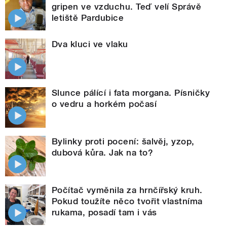
gripen ve vzduchu. Teď velí Správě
letiště Pardubice
Dva kluci ve vlaku
Slunce pálící i fata morgana. Písničky
o vedru a horkém počasí
Bylinky proti pocení: šalvěj, yzop,
dubová kůra. Jak na to?
Počítač vyměnila za hrnčířský kruh.
Pokud toužíte něco tvořit vlastníma
rukama, posadí tam i vás