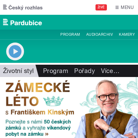
Přejít k hlavnímu obsahu
MENU
ŽIVĚ
PROGRAM
AUDIOARCHIV
KAMERY
Životní styl
Program
Pořady
Více
…