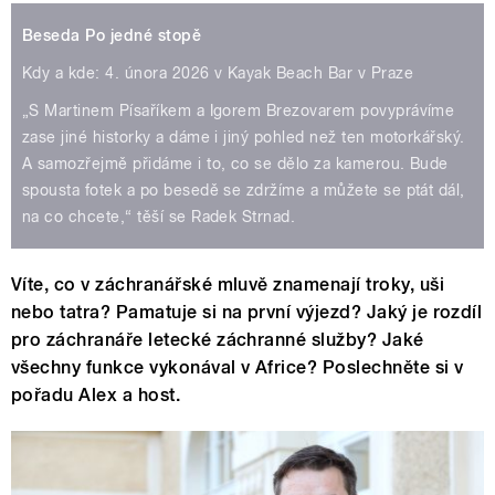
Beseda Po jedné stopě
Kdy a kde: 4. února 2026 v Kayak Beach Bar v Praze
„S Martinem Písaříkem a Igorem Brezovarem povyprávíme
zase jiné historky a dáme i jiný pohled než ten motorkářský.
A samozřejmě přidáme i to, co se dělo za kamerou. Bude
spousta fotek a po besedě se zdržíme a můžete se ptát dál,
na co chcete,“ těší se Radek Strnad.
Víte, co v záchranářské mluvě znamenají troky, uši
nebo tatra? Pamatuje si na první výjezd? Jaký je rozdíl
pro záchranáře letecké záchranné služby? Jaké
všechny funkce vykonával v Africe? Poslechněte si v
pořadu Alex a host.