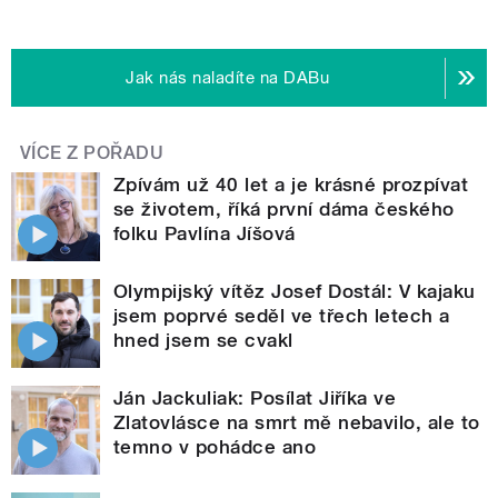
Jak nás naladíte na DABu
VÍCE Z POŘADU
Zpívám už 40 let a je krásné prozpívat
se životem, říká první dáma českého
folku Pavlína Jíšová
Olympijský vítěz Josef Dostál: V kajaku
jsem poprvé seděl ve třech letech a
hned jsem se cvakl
Ján Jackuliak: Posílat Jiříka ve
Zlatovlásce na smrt mě nebavilo, ale to
temno v pohádce ano