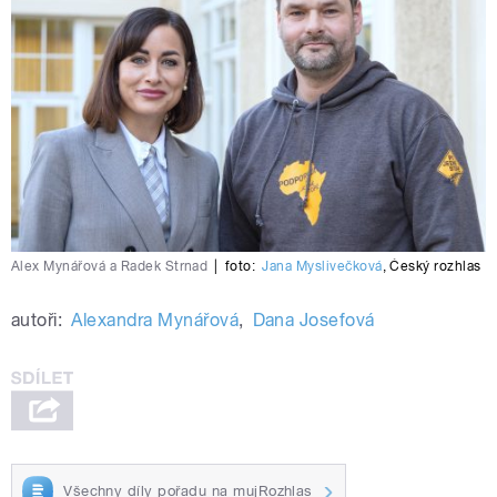
Alex Mynářová a Radek Strnad
|
foto:
Jana Myslivečková
,
Český rozhlas
autoři:
Alexandra Mynářová
,
Dana Josefová
Všechny díly pořadu na mujRozhlas