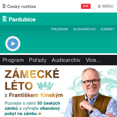
Přejít k hlavnímu obsahu
MENU
ŽIVĚ
PROGRAM
AUDIOARCHIV
KAMERY
Program
Pořady
Audioarchiv
Více
…