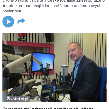
V tomto týdnu uslyšíte v České rozhlase Zlín reportáže o
lidech, kteří pomáhají lidem, většinou nad rámec svých
povinností.
Životní styl