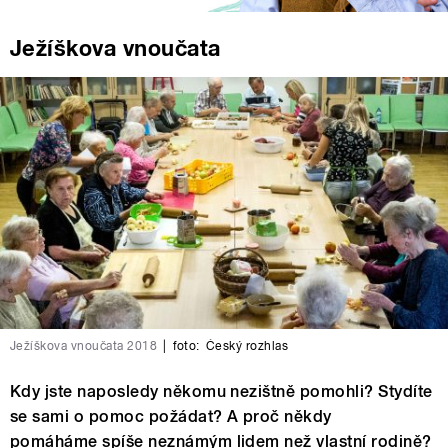
Ježíškova vnoučata
Ježíškova vnoučata 2018
|
foto:
Český rozhlas
Kdy jste naposledy někomu nezištně pomohli? Stydíte
se sami o pomoc požádat? A proč někdy
pomáháme spíše neznámým lidem než vlastní rodině?