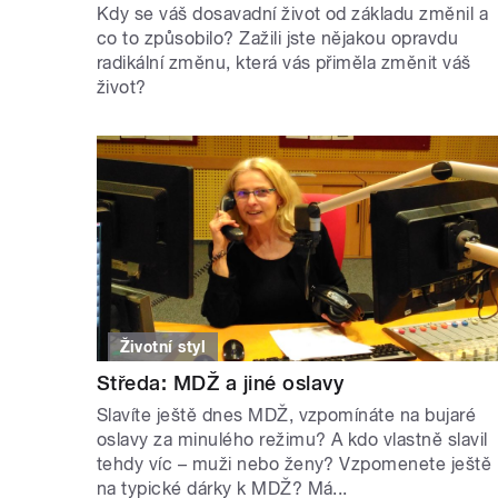
Kdy se váš dosavadní život od základu změnil a
co to způsobilo? Zažili jste nějakou opravdu
radikální změnu, která vás přiměla změnit váš
život?
Životní styl
Středa: MDŽ a jiné oslavy
Slavíte ještě dnes MDŽ, vzpomínáte na bujaré
oslavy za minulého režimu? A kdo vlastně slavil
tehdy víc – muži nebo ženy? Vzpomenete ještě
na typické dárky k MDŽ? Má...