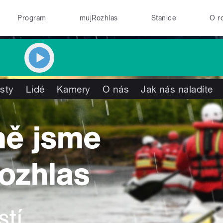
Program
mujRozhlas
Stanice
O r
isty
Lidé
Kamery
O nás
Jak nás naladíte