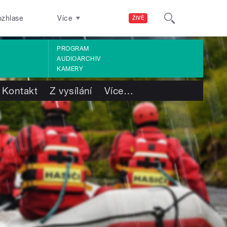
ozhlase
Více
ŽIVĚ
PROGRAM
AUDIOARCHIV
KAMERY
Kontakt
Z vysílání
Více
…