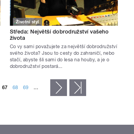
Životní styl
Středa: Největší dobrodružství vašeho
života
Co vy sami považujete za největší dobrodružství
svého života? Jsou to cesty do zahraničí, nebo
stačí, abyste šli sami do lesa na houby, a je o
dobrodružství postará...
67
68
69
…
následující ›
poslední »