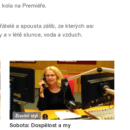
 kola na Premiéře.
řátelé a spousta zálib, ze kterých asi
ry a v létě slunce, voda a vzduch.
Životní styl
Sobota: Dospělost a my