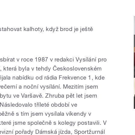
tahovat kalhoty, když brod je ještě
sbírat v roce 1987 v redakci Vysílání pro
í, která byla v tehdy Československém
řijala nabídku od rádia Frekvence 1, kde
ečerní a noční vysílání. Mezitím jsem
bytu ve Varšavě. Zhruba pět let jsem
 Následovalo tříleté období ve
ěžně s tím jsem vysílala víkendy v
teré jsme společně s kolegy postavili. V
levizní pořady Dámská jízda, Sportžurnál