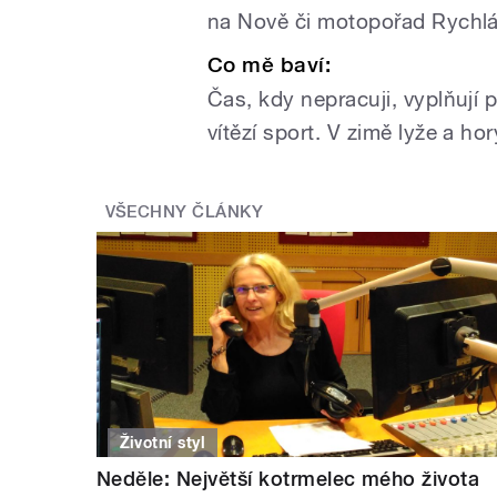
na Nově či motopořad Rychlá
Co mě baví:
Čas, kdy nepracuji, vyplňují p
vítězí sport. V zimě lyže a ho
VŠECHNY ČLÁNKY
Životní styl
Neděle: Největší kotrmelec mého života