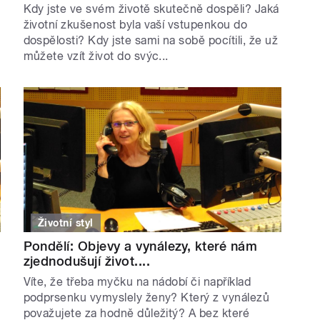
Kdy jste ve svém životě skutečně dospěli? Jaká
životní zkušenost byla vaší vstupenkou do
dospělosti? Kdy jste sami na sobě pocítili, že už
můžete vzít život do svýc...
Životní styl
Pondělí: Objevy a vynálezy, které nám
zjednodušují život....
Víte, že třeba myčku na nádobí či například
podprsenku vymyslely ženy? Který z vynálezů
považujete za hodně důležitý? A bez které