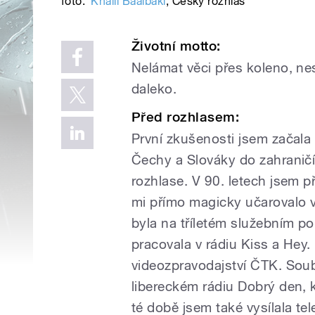
foto:
Khalil Baalbaki
,
Český rozhlas
Životní motto:
Nelámat věci přes koleno, nes
daleko.
Před rozhlasem:
První zkušenosti jsem začala 
Čechy a Slováky do zahranič
rozhlase. V 90. letech jsem p
mi přímo magicky učarovalo v
byla na tříletém služebním po
pracovala v rádiu Kiss a Hey.
videozpravodajství ČTK. Soub
libereckém rádiu Dobrý den, k
té době jsem také vysílala te