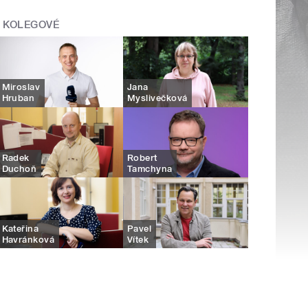
KOLEGOVÉ
Miroslav
Jana
Hruban
Myslivečková
Radek
Robert
Duchoň
Tamchyna
Kateřina
Pavel
Havránková
Vítek