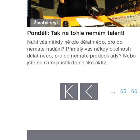
Životní styl
Pondělí: Tak na tohle nemám talent!
Nutil vás někdy někdo dělat něco, pro co
nemáte nadání? Přiměly vás někdy okolnosti
dělat něco, pro co nemáte předpoklady? Nebo
jste se sami pustili do nějaké aktiv...
STRÁNKY
…
65
66
« první
‹ předchozí