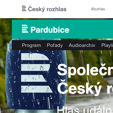
Přejít k hlavnímu obsahu
iRozhlas
Program
Pořady
Audioarchiv
Playl