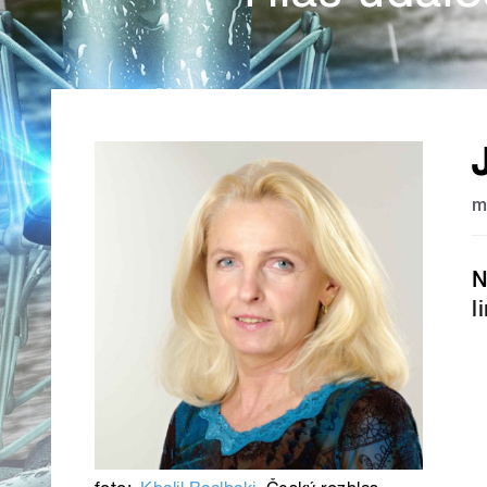
m
N
l