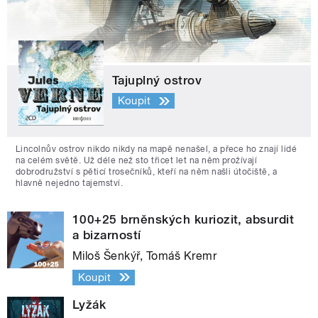
Tajuplný ostrov
Koupit
Lincolnův ostrov nikdo nikdy na mapě nenašel, a přece ho znají lidé
na celém světě. Už déle než sto třicet let na něm prožívají
dobrodružství s pěticí trosečníků, kteří na něm našli útočiště, a
hlavně nejedno tajemství.
100+25 brněnských kuriozit, absurdit
a bizarností
Miloš Šenkýř, Tomáš Kremr
Koupit
Lyžák