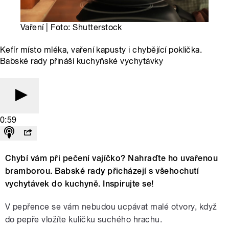
Vaření | Foto: Shutterstock
Kefír místo mléka, vaření kapusty i chybějící poklička.
Babské rady přináší kuchyňské vychytávky
0:59
Chybí vám při pečení vajíčko? Nahraďte ho uvařenou
bramborou. Babské rady přicházejí s všehochutí
vychytávek do kuchyně. Inspirujte se!
V pepřence se vám nebudou ucpávat malé otvory, když
do pepře vložíte kuličku suchého hrachu.