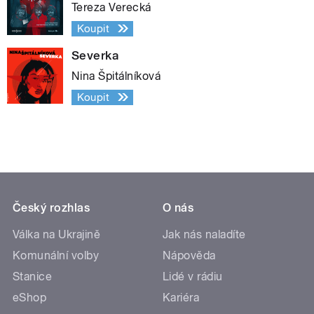
Tereza Verecká
Koupit
Severka
Nina Špitálníková
Koupit
Český rozhlas
O nás
Válka na Ukrajině
Jak nás naladíte
Komunální volby
Nápověda
Stanice
Lidé v rádiu
eShop
Kariéra