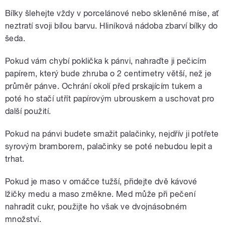
Bílky šlehejte vždy v porcelánové nebo skleněné míse, ať
neztratí svoji bílou barvu. Hliníková nádoba zbarví bílky do
šeda.
Pokud vám chybí poklička k pánvi, nahraďte ji pečicím
papírem, který bude zhruba o 2 centimetry větší, než je
průměr pánve. Ochrání okolí před prskajícím tukem a
poté ho stačí utřít papírovým ubrouskem a uschovat pro
další použití.
Pokud na pánvi budete smažit palačinky, nejdřív ji potřete
syrovým bramborem, palačinky se poté nebudou lepit a
trhat.
Pokud je maso v omáčce tužší, přidejte dvě kávové
lžičky medu a maso změkne. Med může při pečení
nahradit cukr, použijte ho však ve dvojnásobném
množství.