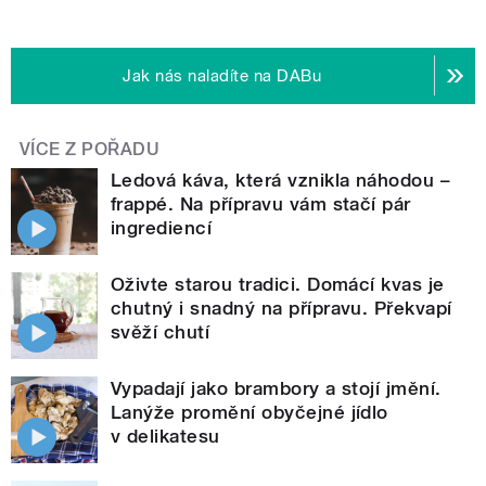
Jak nás naladíte na DABu
VÍCE Z POŘADU
Ledová káva, která vznikla náhodou –
frappé. Na přípravu vám stačí pár
ingrediencí
Oživte starou tradici. Domácí kvas je
chutný i snadný na přípravu. Překvapí
svěží chutí
Vypadají jako brambory a stojí jmění.
Lanýže promění obyčejné jídlo
v delikatesu