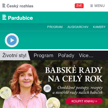
Přejít k hlavnímu obsahu
MENU
ŽIVĚ
PROGRAM
AUDIOARCHIV
KAMERY
Životní styl
Program
Pořady
Více
…