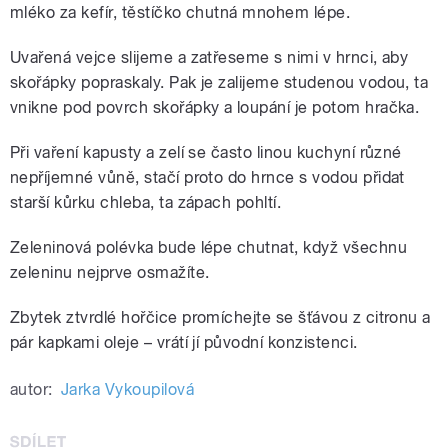
mléko za kefír, těstíčko chutná mnohem lépe.
Uvařená vejce slijeme a zatřeseme s nimi v hrnci, aby
skořápky popraskaly. Pak je zalijeme studenou vodou, ta
vnikne pod povrch skořápky a loupání je potom hračka.
Při vaření kapusty a zelí se často linou kuchyní různé
nepříjemné vůně, stačí proto do hrnce s vodou přidat
starší kůrku chleba, ta zápach pohltí.
Zeleninová polévka bude lépe chutnat, když všechnu
zeleninu nejprve osmažíte.
Zbytek ztvrdlé hořčice promíchejte se šťávou z citronu a
pár kapkami oleje – vrátí jí původní konzistenci.
autor:
Jarka Vykoupilová