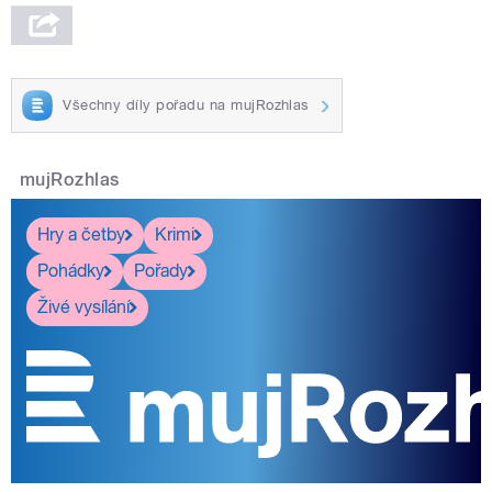
Všechny díly pořadu na mujRozhlas
mujRozhlas
Hry a četby
Krimi
Pohádky
Pořady
Živé vysílání