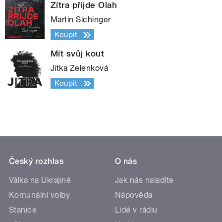
Zítra přijde Olah
Martin Sichinger
Koupit
Mít svůj kout
Jitka Zelenková
Koupit
Český rozhlas
O nás
Válka na Ukrajině
Jak nás naladíte
Komunální volby
Nápověda
Stanice
Lidé v rádiu