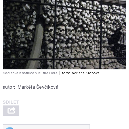
Sedlecká Kostnice v Kutné Hoře
|
foto:
Adriana Krobová
autor:
Markéta Ševčíková