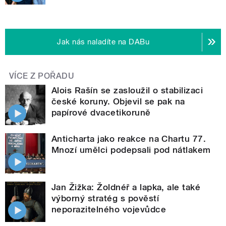
Jak nás naladíte na DABu
VÍCE Z POŘADU
Alois Rašín se zasloužil o stabilizaci
české koruny. Objevil se pak na
papírové dvacetikoruně
Anticharta jako reakce na Chartu 77.
Mnozí umělci podepsali pod nátlakem
Jan Žižka: Žoldnéř a lapka, ale také
výborný stratég s pověstí
neporazitelného vojevůdce