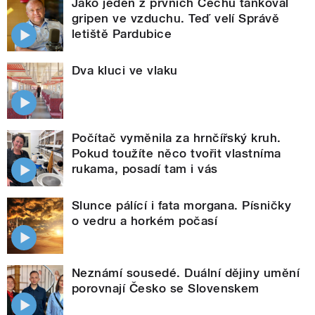
Jako jeden z prvních Čechů tankoval
gripen ve vzduchu. Teď velí Správě
letiště Pardubice
Dva kluci ve vlaku
Počítač vyměnila za hrnčířský kruh.
Pokud toužíte něco tvořit vlastníma
rukama, posadí tam i vás
Slunce pálící i fata morgana. Písničky
o vedru a horkém počasí
Neznámí sousedé. Duální dějiny umění
porovnají Česko se Slovenskem