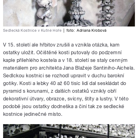
Sedlecká Kostnice v Kutné Hoře
|
foto:
Adriana Krobová
V 15. století ale hřbitov zrušili a vznikla otázka, kam
ostatky uložit. Očištěné kosti putovaly do podzemní
kaple přilehlého kostela a v 18. století se staly cenným
materiálem pro architekta Jana Blažeje Santiniho-Aichela.
Sedlckou kostnici se rozhodl upravit v duchu barokní
gotiky. Kosti a lebky 40 až 60 tisíc lidí dal seskládat do
pyramid s korunami, z dalších ostatků vznikly obří
dekorativní útvary, obrazce, svícny, štíty a lustry. V této
podobě jsou ostatky dodneška a činí tak ze sedlecké
kostnice jedinečné místo.