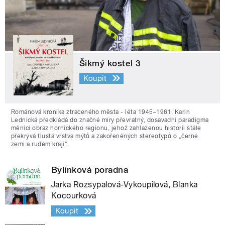
Šikmý kostel 3
Koupit
Románová kronika ztraceného města - léta 1945–1961. Karin
Lednická předkládá do značné míry převratný, dosavadní paradigma
měnící obraz hornického regionu, jehož zahlazenou historii stále
překrývá tlustá vrstva mýtů a zakořeněných stereotypů o „černé
zemi a rudém kraji“.
Bylinková poradna
Jarka Rozsypalová-Vykoupilová, Blanka
Kocourková
Koupit