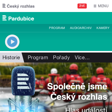
Přejít k hlavnímu obsahu
MENU
ŽIVĚ
PROGRAM
AUDIOARCHIV
KAMERY
Historie
Program
Pořady
Více
…