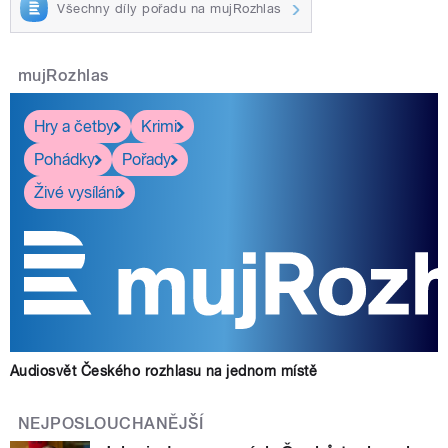
Všechny díly pořadu na mujRozhlas
mujRozhlas
Hry a četby
Krimi
Pohádky
Pořady
Živé vysílání
Audiosvět Českého rozhlasu na jednom místě
NEJPOSLOUCHANĚJŠÍ