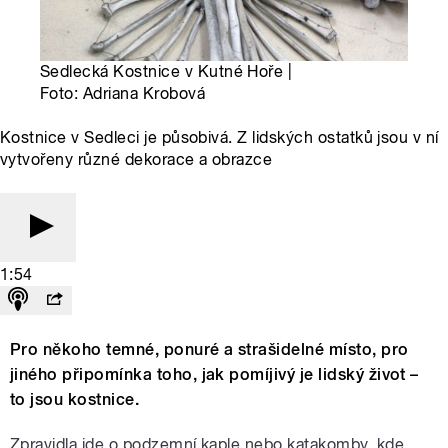
Sedlecká Kostnice v Kutné Hoře |
Foto: Adriana Krobová
Kostnice v Sedleci je působivá. Z lidských ostatků jsou v ní
vytvořeny různé dekorace a obrazce
1:54
Pro někoho temné, ponuré a strašidelné místo, pro
jiného připomínka toho, jak pomíjivý je lidský život –
to jsou kostnice.
Zpravidla jde o podzemní kaple nebo katakomby, kde