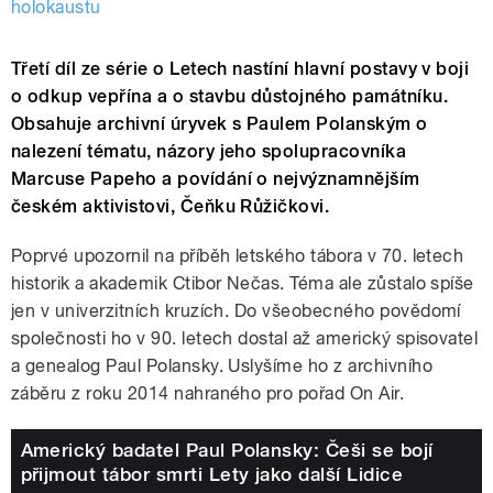
holokaustu
Třetí díl ze série o Letech nastíní hlavní postavy v boji
o odkup vepřína a o stavbu důstojného památníku.
Obsahuje archivní úryvek s Paulem Polanským o
nalezení tématu, názory jeho spolupracovníka
Marcuse Papeho a povídání o nejvýznamnějším
českém aktivistovi, Čeňku Růžičkovi.
Poprvé upozornil na příběh letského tábora v 70. letech
historik a akademik Ctibor Nečas. Téma ale zůstalo spíše
jen v univerzitních kruzích. Do všeobecného povědomí
společnosti ho v 90. letech dostal až americký spisovatel
a genealog Paul Polansky. Uslyšíme ho z archivního
záběru z roku 2014 nahraného pro pořad On Air.
Americký badatel Paul Polansky: Češi se bojí
přijmout tábor smrti Lety jako další Lidice