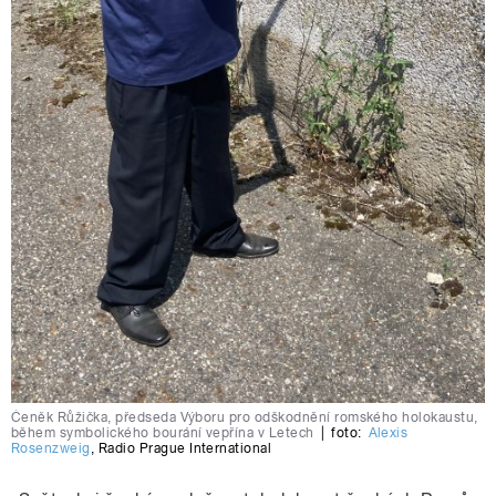
Čeněk Růžička, předseda Výboru pro odškodnění romského holokaustu,
během symbolického bourání vepřína v Letech
|
foto:
Alexis
Rosenzweig
,
Radio Prague International