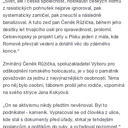
„Svět, ale i česká společnost, holokaust českých Romů
z rasistických pohnutek nejprve ignoroval, pak
systematicky zamlčel, pak zneuctil a následně
banalizoval. A tuto zeď pan Čeněk Růžička, během jeho
desítky let trvajícího úsilí pro spravedlnost, prolomil.
Celoevropsky je projekt Lety u Písku jeden z mála, kde
Romové převzali vedení a dotáhli věc do zdárného
konce.“
Zmíněný Čeněk Růžička, spoluzakladatel Výboru pro
odškodnění romského holocaustu, je v boji o památník
považován za jednu z nejvýraznějších osobností. Téma
pro něj bylo osobní, táborem prošli jeho rodiče, vzpomíná
na svého strýce Jana Kokyová:
„On se aktivismu nikdy předtím nevěnoval. Byl to
podnikatel - kameník. Vypracoval se od člověka z ulice,
kde stál s dokumenty před úřady, strkal je tehdejším
poslancům a politikům do ruky, a vyžadoval pozornost.“