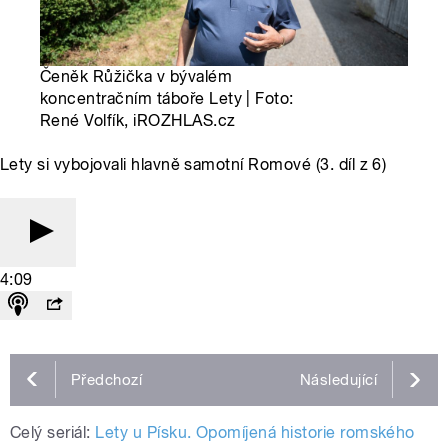
Čeněk Růžička v bývalém
koncentračním táboře Lety | Foto:
René Volfík, iROZHLAS.cz
Lety si vybojovali hlavně samotní Romové (3. díl z 6)
4:09
Předchozí
Následující
Celý seriál:
Lety u Písku. Opomíjená historie romského