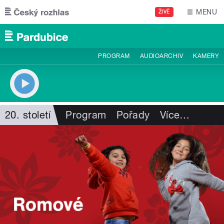
Přejít k hlavnímu obsahu
MENU
ŽIVĚ
PROGRAM
AUDIOARCHIV
KAMERY
20. století
Program
Pořady
Více
…