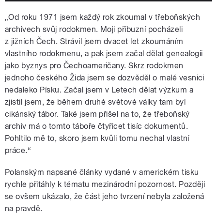
„Od roku 1971 jsem každý rok zkoumal v třeboňských
archivech svůj rodokmen. Moji příbuzní pocházeli
z jižních Čech. Strávil jsem dvacet let zkoumáním
vlastního rodokmenu, a pak jsem začal dělat genealogii
jako byznys pro Čechoameričany. Skrz rodokmen
jednoho českého Žida jsem se dozvěděl o malé vesnici
nedaleko Písku. Začal jsem v Letech dělat výzkum a
zjistil jsem, že během druhé světové války tam byl
cikánský tábor. Také jsem přišel na to, že třeboňský
archiv má o tomto táboře čtyřicet tisíc dokumentů.
Pohltilo mě to, skoro jsem kvůli tomu nechal vlastní
práce.“
Polanským napsané články vydané v americkém tisku
rychle přitáhly k tématu mezinárodní pozornost. Později
se ovšem ukázalo, že část jeho tvrzení nebyla založená
na pravdě.