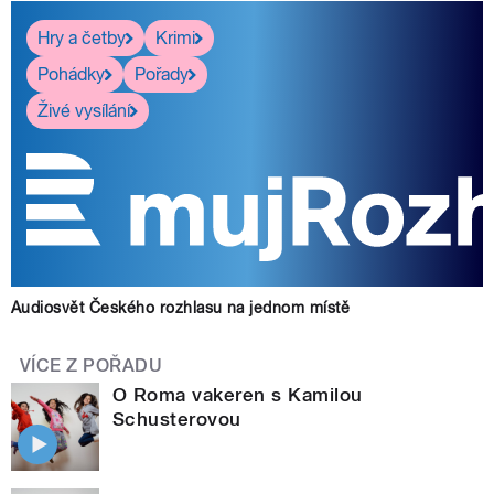
Hry a četby
Krimi
Pohádky
Pořady
Živé vysílání
Audiosvět Českého rozhlasu na jednom místě
VÍCE Z POŘADU
O Roma vakeren s Kamilou
Schusterovou