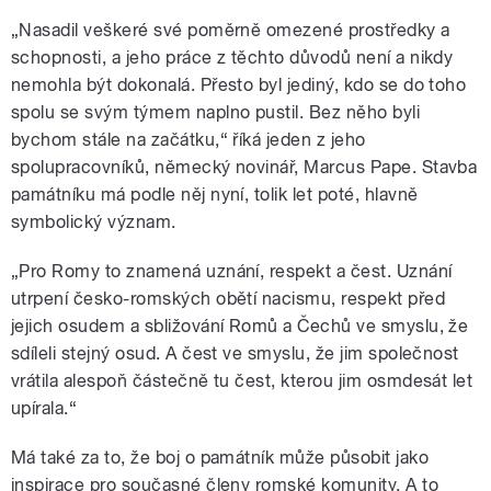
„Nasadil veškeré své poměrně omezené prostředky a
schopnosti, a jeho práce z těchto důvodů není a nikdy
nemohla být dokonalá. Přesto byl jediný, kdo se do toho
spolu se svým týmem naplno pustil. Bez něho byli
bychom stále na začátku,“ říká jeden z jeho
spolupracovníků, německý novinář, Marcus Pape. Stavba
památníku má podle něj nyní, tolik let poté, hlavně
symbolický význam.
„Pro Romy to znamená uznání, respekt a čest. Uznání
utrpení česko-romských obětí nacismu, respekt před
jejich osudem a sbližování Romů a Čechů ve smyslu, že
sdíleli stejný osud. A čest ve smyslu, že jim společnost
vrátila alespoň částečně tu čest, kterou jim osmdesát let
upírala.“
Má také za to, že boj o památník může působit jako
inspirace pro současné členy romské komunity. A to