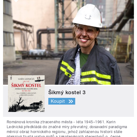
Šikmý kostel 3
Koupit
Románová kronika ztraceného města - léta 1945–1961. Karin
Lednická předkládá do značné míry převratný, dosavadní paradigma
měnící obraz hornického regionu, jehož zahlazenou historii stále
překrývá tlustá vrstva mýtů a zakořeněných stereotypů o „černé