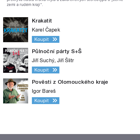
zemi a rudém kraji“.
Krakatit
Karel Čapek
Koupit
Půlnoční párty S+Š
Jiří Suchý, Jiří Šlitr
Koupit
Pověsti z Olomouckého kraje
Igor Bareš
Koupit